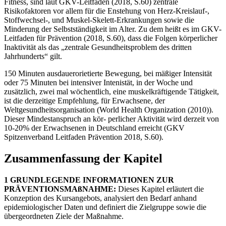
Fitness, sind laut GKV-Leitfaden (2018, S.60) zentrale
Risikofaktoren vor allem für die Enstehung von Herz-Kreislauf-,
Stoffwechsel-, und Muskel-Skelett-Erkrankungen sowie die
Minderung der Selbstständigkeit im Alter. Zu dem heißt es im GKV-
Leitfaden für Prävention (2018, S.60), dass die Folgen körperlicher
Inaktivität als das „zentrale Gesundheitsproblem des dritten
Jahrhunderts“ gilt.
150 Minuten ausdauerorietierte Bewegung, bei mäßiger Intensität
oder 75 Minuten bei intensiver Intenistät, in der Woche und
zusätzlich, zwei mal wöchentlich, eine muskelkräftigende Tätigkeit,
ist die derzeitige Empfehlung, für Erwachsene, der
Weltgesundheitsorganisation (World Health Organization (2010)).
Dieser Mindestanspruch an kör- perlicher Aktivität wird derzeit von
10-20% der Erwachsenen in Deutschland erreicht (GKV
Spitzenverband Leitfaden Prävention 2018, S.60).
Zusammenfassung der Kapitel
1 GRUNDLEGENDE INFORMATIONEN ZUR
PRÄVENTIONSMAßNAHME:
Dieses Kapitel erläutert die
Konzeption des Kursangebots, analysiert den Bedarf anhand
epidemiologischer Daten und definiert die Zielgruppe sowie die
übergeordneten Ziele der Maßnahme.