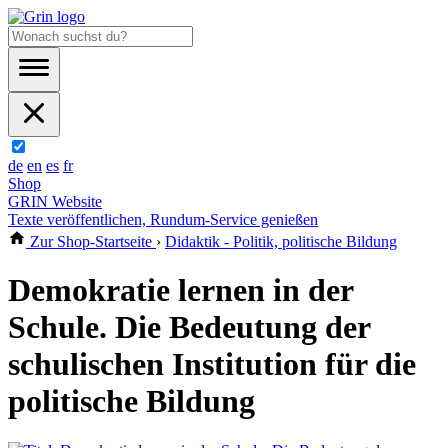
de
en
es
fr
Shop
GRIN Website
Texte veröffentlichen, Rundum-Service genießen
Zur Shop-Startseite
›
Didaktik - Politik, politische Bildung
Demokratie lernen in der
Schule. Die Bedeutung der
schulischen Institution für die
politische Bildung