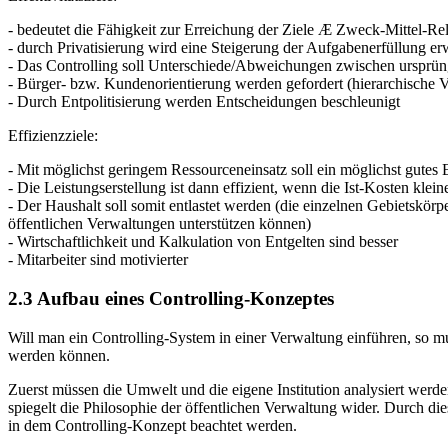
- bedeutet die Fähigkeit zur Erreichung der Ziele Æ Zweck-Mittel-Rela
- durch Privatisierung wird eine Steigerung der Aufgabenerfüllung er
- Das Controlling soll Unterschiede/Abweichungen zwischen ursprüng
- Bürger- bzw. Kundenorientierung werden gefordert (hierarchische V
- Durch Entpolitisierung werden Entscheidungen beschleunigt
Effizienzziele:
- Mit möglichst geringem Ressourceneinsatz soll ein möglichst gutes 
- Die Leistungserstellung ist dann effizient, wenn die Ist-Kosten klei
- Der Haushalt soll somit entlastet werden (die einzelnen Gebietskö
öffentlichen Verwaltungen unterstützen können)
- Wirtschaftlichkeit und Kalkulation von Entgelten sind besser
- Mitarbeiter sind motivierter
2.3 Aufbau eines Controlling-Konzeptes
Will man ein Controlling-System in einer Verwaltung einführen, so mu
werden können.
Zuerst müssen die Umwelt und die eigene Institution analysiert werden
spiegelt die Philosophie der öffentlichen Verwaltung wider. Durch di
in dem Controlling-Konzept beachtet werden.