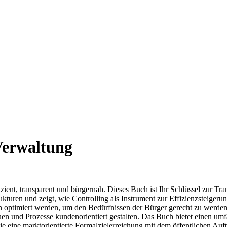
 Verwaltung
fizient, transparent und bürgernah. Dieses Buch ist Ihr Schlüssel zur T
ukturen und zeigt, wie Controlling als Instrument zur Effizienzsteiger
en optimiert werden, um den Bedürfnissen der Bürger gerecht zu werden.
uen und Prozesse kundenorientiert gestalten. Das Buch bietet einen u
wie eine marktorientierte Formalzielerreichung mit dem öffentlichen Au