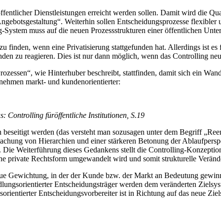
öffentlicher Dienstleistungen erreicht werden sollen. Damit wird die Qual
ngebotsgestaltung“. Weiterhin sollen Entscheidungsprozesse flexibler 
ng-System muss auf die neuen Prozessstrukturen einer öffentlichen Un
 zu finden, wenn eine Privatisierung stattgefunden hat. Allerdings ist
den zu reagieren. Dies ist nur dann möglich, wenn das Controlling neu
essen“, wie Hinterhuber beschreibt, stattfinden, damit sich ein Wan
rnehmen markt- und kundenorientierter:
 Controlling füröffentliche Institutionen, S.19
h beseitigt werden (das versteht man sozusagen unter dem Begriff „Reen
lachung von Hierarchien und einer stärkeren Betonung der Ablaufperspe
. Die Weiterführung dieses Gedankens stellt die Controlling-Konzeptio
eine private Rechtsform umgewandelt wird und somit strukturelle Verän
 neue Gewichtung, in der der Kunde bzw. der Markt an Bedeutung gewinn
lungsorientierter Entscheidungsträger werden dem veränderten Zielsys
onsorientierter Entscheidungsvorbereiter ist in Richtung auf das neue 