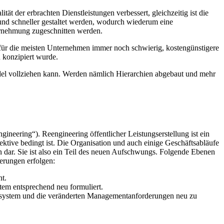
ität der erbrachten Dienstleistungen verbessert, gleichzeitig ist die
und schneller gestaltet werden, wodurch wiederum eine
ternehmung zugeschnitten werden.
 es für die meisten Unternehmen immer noch schwierig, kostengünstigere
 konzipiert wurde.
del vollziehen kann. Werden nämlich Hierarchien abgebaut und mehr
gineering“). Reengineering öffentlicher Leistungserstellung ist ein
ktive bedingt ist. Die Organisation und auch einige Geschäftsabläufe
n dar. Sie ist also ein Teil des neuen Aufschwungs. Folgende Ebenen
derungen erfolgen:
t.
tem entsprechend neu formuliert.
Zielsystem und die veränderten Managementanforderungen neu zu