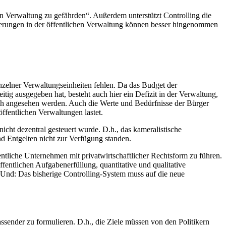
n Verwaltung zu gefährden“. Außerdem unterstützt Controlling die
nderungen in der öffentlichen Verwaltung können besser hingenommen
nzelner Verwaltungseinheiten fehlen. Da das Budget der
itig ausgegeben hat, besteht auch hier ein Defizit in der Verwaltung,
tlich angesehen werden. Auch die Werte und Bedürfnisse der Bürger
ffentlichen Verwaltungen lastet.
cht dezentral gesteuert wurde. D.h., das kameralistische
d Entgelten nicht zur Verfügung standen.
fentliche Unternehmen mit privatwirtschaftlicher Rechtsform zu führen.
ffentlichen Aufgabenerfüllung, quantitative und qualitative
n. Und: Das bisherige Controlling-System muss auf die neue
assender zu formulieren. D.h., die Ziele müssen von den Politikern