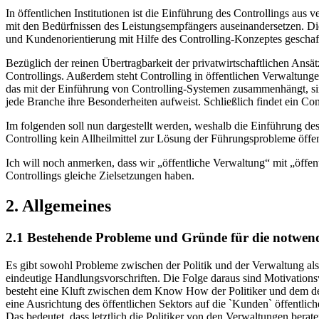
In öffentlichen Institutionen ist die Einführung des Controllings aus
mit den Bedürfnissen des Leistungsempfängers auseinandersetzen. Di
und Kundenorientierung mit Hilfe des Controlling-Konzeptes gesch
Bezüglich der reinen Übertragbarkeit der privatwirtschaftlichen Ansät
Controllings. Außerdem steht Controlling in öffentlichen Verwaltunge
das mit der Einführung von Controlling-Systemen zusammenhängt, sind
jede Branche ihre Besonderheiten aufweist. Schließlich findet ein Co
Im folgenden soll nun dargestellt werden, weshalb die Einführung des
Controlling kein Allheilmittel zur Lösung der Führungsprobleme öffent
Ich will noch anmerken, dass wir „öffentliche Verwaltung“ mit „öffen
Controllings gleiche Zielsetzungen haben.
2. Allgemeines
2.1 Bestehende Probleme und Gründe für die notwendi
Es gibt sowohl Probleme zwischen der Politik und der Verwaltung als 
eindeutige Handlungsvorschriften. Die Folge daraus sind Motivations
besteht eine Kluft zwischen dem Know How der Politiker und dem der
eine Ausrichtung des öffentlichen Sektors auf die `Kunden` öffentlich
Das bedeutet, dass letztlich die Politiker von den Verwaltungen berat