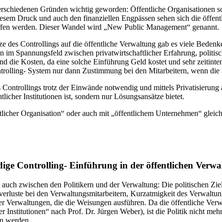
 verschiedenen Gründen wichtig geworden: Öffentliche Organisationen sc
esem Druck und auch den finanziellen Engpässen sehen sich die öffent
affen werden. Dieser Wandel wird „New Public Management“ genannt.
ze des Controllings auf die öffentliche Verwaltung gab es viele Bedenke
n im Spannungsfeld zwischen privatwirtschaftlicher Erfahrung, politisc
 die Kosten, da eine solche Einführung Geld kostet und sehr zeitintens
ntrolling- System nur dann Zustimmung bei den Mitarbeitern, wenn die E
 Controllings trotz der Einwände notwendig und mittels Privatisierung 
licher Institutionen ist, sondern nur Lösungsansätze bietet.
tlicher Organisation“ oder auch mit „öffentlichem Unternehmen“ gleichs
ge Controlling- Einführung in der öffentlichen Verwa
auch zwischen den Politikern und der Verwaltung: Die politischen Ziel
verluste bei den Verwaltungsmitarbeitern, Kurzatmigkeit des Verwaltun
 Verwaltungen, die die Weisungen ausführen. Da die öffentliche Verw
er Institutionen“ nach Prof. Dr. Jürgen Weber), ist die Politik nicht m
en werden.