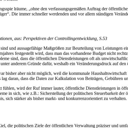
ungsspie lräume, „ohne den verfassungsgemäßen Auftrag der öffentliche
träger“. Die immer schneller werdenden und vor allem ständigen Verä
tionen, aus: Perspektiven der Controllingentwicklung, S.53
r sind und aussagefähige Maßgrößen zur Beurteilung von Leistungen ei
sjahres festgestellt wird, dass man das vorhandene Budget nicht rechtze
leme sind, dass die öffentlichen Dienstleistungen oft als unwirtschaf
 unter anderem Gründe dafür, weshalb ein Veränderungsdruck auf den ö
 bisher aber nicht möglich, weil die kommunale Haushaltswirtschaft ni
 lag daran, dass die Daten zur Kalkulation von Beiträgen, Gebühren un
t fühlen, wird der Ruf immer lauter, öffentliche Dienstleistungen in öf
e in sich, wie z.B.: Sicherstellung der politischen Steuerbarkeit der ö
s, sich stärker als bisher markt- und konkurrenzorientiert zu verhalte
iel, die politischen Ziele der öffentlichen Verwaltung präziser und umf