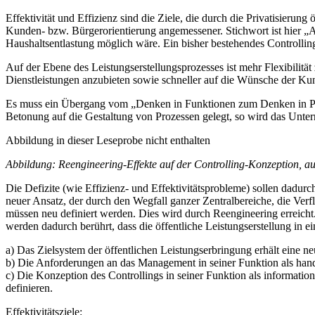
Effektivität und Effizienz sind die Ziele, die durch die Privatisierung 
Kunden- bzw. Bürgerorientierung angemessener. Stichwort ist hier „A
Haushaltsentlastung möglich wäre. Ein bisher bestehendes Controlli
Auf der Ebene des Leistungserstellungsprozesses ist mehr Flexibilität
Dienstleistungen anzubieten sowie schneller auf die Wünsche der Kun
Es muss ein Übergang vom „Denken in Funktionen zum Denken in Proz
Betonung auf die Gestaltung von Prozessen gelegt, so wird das Unte
Abbildung in dieser Leseprobe nicht enthalten
Abbildung: Reengineering-Effekte auf der Controlling-Konzeption, aus:
Die Defizite (wie Effizienz- und Effektivitätsprobleme) sollen dadurc
neuer Ansatz, der durch den Wegfall ganzer Zentralbereiche, die Verf
müssen neu definiert werden. Dies wird durch Reengineering erreicht
werden dadurch berührt, dass die öffentliche Leistungserstellung in 
a) Das Zielsystem der öffentlichen Leistungserbringung erhält eine
b) Die Anforderungen an das Management in seiner Funktion als hand
c) Die Konzeption des Controllings in seiner Funktion als informati
definieren.
Effektivitätsziele: