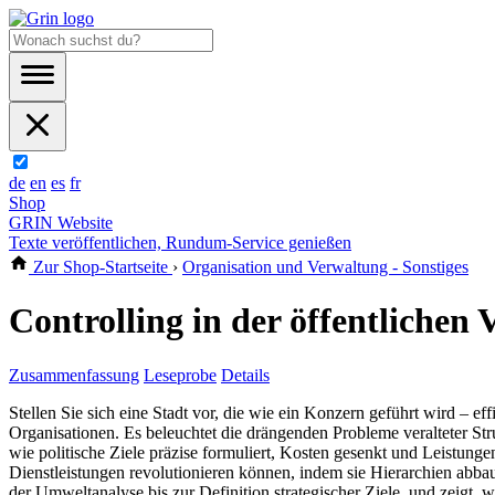
de
en
es
fr
Shop
GRIN Website
Texte veröffentlichen, Rundum-Service genießen
Zur Shop-Startseite
›
Organisation und Verwaltung - Sonstiges
Controlling in der öffentlichen
Zusammenfassung
Leseprobe
Details
Stellen Sie sich eine Stadt vor, die wie ein Konzern geführt wird – ef
Organisationen. Es beleuchtet die drängenden Probleme veralteter Str
wie politische Ziele präzise formuliert, Kosten gesenkt und Leistung
Dienstleistungen revolutionieren können, indem sie Hierarchien abba
der Umweltanalyse bis zur Definition strategischer Ziele, und zeigt, 