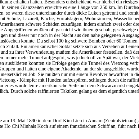
dung erhalten hatten. Besonders entscheidend war hierbei ein riesig
n seinen Glanzzeiten erreichte es eine Länge von 250 km. Im Durchschn
en, so waren diese untereinander durch dicke Luken getrennt und so
 mit Schule, Lazarett, Küche, Vorratslagern, Wohnräumen, Wasserlöche
 Amerikanern schwere Schäden zuzufügen, indem einfach zwei oder dre
ie Angegriffenen wußten oft gar nicht wie ihnen geschah, geschweige
lugen und dieser nur noch in der Nacht aus den nahe gelegenen Ausgä
auslöschen konnte. Da selbst 100 kg schwere Bomben oder 60 Tonnen s
rch Zufall. Ein amerikanischer Soldat setzte sich aus Versehen auf ei
und zu ihrer Verwunderung mußten die Amerikaner feststellen, daß de
 immer mehr Tunnel aufgespürt, was jedoch oft zu Spät war, der Viet
ausbildeten konnten sie Erfolge gegen die Tunnel des Vietcong verbu
 Gruppen und hatten eine eigene Akademie, an der sie ausgebildet wurd
 unersetzlichen Job. Sie mußten nur mit einem Revolver bewaffnet in 
etcong - Kämpfer mit Hunden aufzuspüren, schlugen durch die raffin
, oder es wurde teure amerikanische Seife auf dem Schwarzmarkt einge
lich. Durch solche raffinierten Taktiken gelang es dem eigentlich unte
e am 19. Mai 1890 in dem Dorf Kim Lien in Annam (Zentralvietnam) ge
erte Ho Chi Minhals Koch auf einem französischen Schiff an, fuhr nach