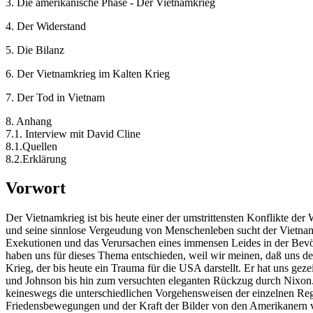
3. Die amerikanische Phase - Der Vietnamkrieg
4. Der Widerstand
5. Die Bilanz
6. Der Vietnamkrieg im Kalten Krieg
7. Der Tod in Vietnam
8. Anhang
7.1. Interview mit David Cline
8.1.Quellen
8.2.Erklärung
Vorwort
Der Vietnamkrieg ist bis heute einer der umstrittensten Konflikte der
und seine sinnlose Vergeudung von Menschenleben sucht der Vietnamkri
Exekutionen und das Verursachen eines immensen Leides in der Bevöl
haben uns für dieses Thema entschieden, weil wir meinen, daß uns de
Krieg, der bis heute ein Trauma für die USA darstellt. Er hat uns g
und Johnson bis hin zum versuchten eleganten Rückzug durch Nixon. I
keineswegs die unterschiedlichen Vorgehensweisen der einzelnen Regi
Friedensbewegungen und der Kraft der Bilder von den Amerikanern ve