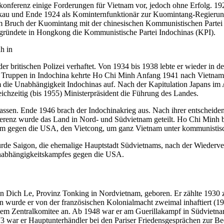
nskonferenz einige Forderungen für Vietnam vor, jedoch ohne Erfolg. 
skau und Ende 1924 als Kominternfunktionär zur Kuomintang-Regierun
 Bruch der Kuomintang mit der chinesischen Kommunistischen Partei a
 gründete in Hongkong die Kommunistische Partei Indochinas (KPI).
h in
britischen Polizei verhaftet. Von 1934 bis 1938 lebte er wieder in der
Truppen in Indochina kehrte Ho Chi Minh Anfang 1941 nach Vietnam z
e Unabhängigkeit Indochinas auf. Nach der Kapitulation Japans im A
chzeitig (bis 1955) Ministerpräsident die Führung des Landes.
tlassen. Ende 1946 brach der Indochinakrieg aus. Nach ihrer entschei
ferenz wurde das Land in Nord- und Südvietnam geteilt. Ho Chi Minh 
am gegen die USA, den Vietcong, um ganz Vietnam unter kommunistisc
rde Saigon, die ehemalige Hauptstadt Südvietnams, nach der Wiederv
nabhängigkeitskampfes gegen die USA.
n Dich Le, Provinz Tonking in Nordvietnam, geboren. Er zählte 1930
n wurde er von der französischen Kolonialmacht zweimal inhaftiert (19
em Zentralkomitee an. Ab 1948 war er am Guerillakampf in Südvietnam
973 war er Hauptunterhändler bei den Pariser Friedensgesprächen zur 