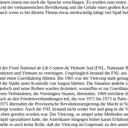
nnen einem nur noch die Sprache verschlagen. Es wurden zum ersten Ma
 Leid der vietnamesischen Bevölkerung und die Gefahr eines großen K
en auch wenn es bei diesem Thema etwas merkwürdig klingt viel Spaß be
l der
Front National de Lib é ration du Vietnam Sud
(FNL, Nationale B
stürzen und Vietnam zu vereinigen. Ursprünglich bestand die FNL aus
d einen Guerillakrieg führten. Bis 1965 war der Vietcong stark genu
die Städte unter Kontrolle von Saigon blieben. Die Situation änderte s
en jedoch und seine Reihen wurden dezimiert, woraufhin er zur Guerill
en Verbündeten, die Vereinigten Staaten, übernahm. 1969 errichtete die
uch an den Friedensverhandlungen teil, die von 1971 bis 1973 in Paris
 übernahm die Provisorische Revolutionsregierung die Macht in Südv
igt wurden. Auch die FNL bestand nicht weiter fort und ging in die V
Leben gerufen worden war. Der Vietcong, so simpel seine Methoden un
fe spezialisiert hatte, die Amerikaner hingegen bisher kaum Erfahrun
elte es auch keine Rolle, daß der Vietcong im Gegensatz zu den ameri