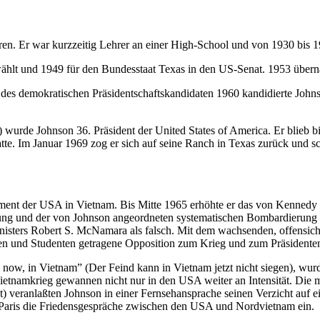
n. Er war kurzzeitig Lehrer an einer High-School und von 1930 bis 1
hlt und 1949 für den Bundesstaat Texas in den US-Senat. 1953 überna
des demokratischen Präsidentschaftskandidaten 1960 kandidierte John
rde Johnson 36. Präsident der United States of America. Er blieb bi
atte. Im Januar 1969 zog er sich auf seine Ranch in Texas zurück und 
ent der USA in Vietnam. Bis Mitte 1965 erhöhte er das von Kennedy b
ung und der von Johnson angeordneten systematischen Bombardierung 
isters Robert S. McNamara als falsch. Mit dem wachsenden, offensicht
en und Studenten getragene Opposition zum Krieg und zum Präsidente
 in Vietnam” (Der Feind kann in Vietnam jetzt nicht siegen), wurde b
ietnamkrieg gewannen nicht nur in den USA weiter an Intensität. Die 
veranlaßten Johnson in einer Fernsehansprache seinen Verzicht auf ei
 Paris die Friedensgespräche zwischen den USA und Nordvietnam ein.