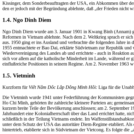
Kissinger, dem Sonderbeauftragten der USA, ein Abkommen über den
den er jedoch mit der Begründung ablehnte, daß „der Frieden nicht wi
1.4. Ngo Dinh Diem
Ngo Dinh Diem wurde am 3. Januar 1901 in Kwang Binh (Annam) gebore
Reformen in Vietnam ablehnte. Nach dem 2. Weltkrieg sprach er sic
aus. 1950 ging er ins Ausland und verbrachte die folgenden Jahre i
1955 entmachtete er Bao Dai, erklärte Südvietnam zur Republik und w
Wiedervereinigung des Landes ab und errichtete - auch in Reaktion a
sich vor allem auf die katholische Minderheit im Lande, während er gl
einflußreiche Positionen in seinem Regime. Am 2. November 1963 wur
1.5. Vietminh
Kurzform für
Viêt Nâm Dôc Lâp Dông Minh Hôi:
Liga für die Unabh
Die Vietminh wurde 1941 unter Federführung der Kommunisten gegründ
Ho Chi Minh, gehörten ihr zahlreiche kleinere Parteien an; gemeinsam
kurzem breite Teile der Bevölkerung anschlossen; am 2. September 1
Jahrhundert eine Kolonialherrschaft über das Land errichtet hatte, 
schließlich in der Teilung Vietnams endete. Im Waffenstillstandsabk
unter dem Schutz der USA das autoritäre Diem-Regime etabliert. Als
hintertrieb, etablierte sich in Südvietnam der Vietcong. Es folgte di