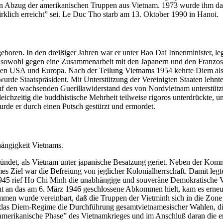
 Abzug der amerikanischen Truppen aus Vietnam. 1973 wurde ihm daf
rklich erreicht” sei. Le Duc Tho starb am 13. Oktober 1990 in Hanoi.
n. In den dreißiger Jahren war er unter Bao Dai Innenminister, legte
h sowohl gegen eine Zusammenarbeit mit den Japanern und den Franzo
n den USA und Europa. Nach der Teilung Vietnams 1954 kehrte Diem al
urde Staatspräsident. Mit Unterstützung der Vereinigten Staaten lehn
uf den wachsenden Guerillawiderstand des von Nordvietnam unterstützt
eichzeitig die buddhistische Mehrheit teilweise rigoros unterdrückte, u
de er durch einen Putsch gestürzt und ermordet.
ängigkeit Vietnams.
et, als Vietnam unter japanische Besatzung geriet. Neben der Kommun
es Ziel war die Befreiung von jeglicher Kolonialherrschaft. Damit leg
945 rief Ho Chi Minh die unabhängige und souveräne Demokratische Vol
nicht an das am 6. März 1946 geschlossene Abkommen hielt, kam es erne
ommen wurde vereinbart, daß die Truppen der Vietminh sich in die Zone
 das Diem-Regime die Durchführung gesamtvietnamesischer Wahlen, die
e „amerikanische Phase” des Vietnamkrieges und im Anschluß daran die e