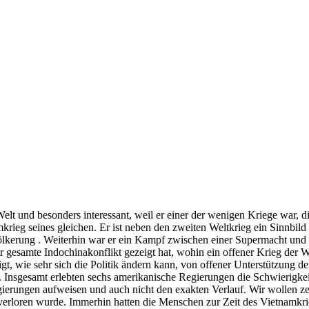
 Welt und besonders interessant, weil er einer der wenigen Kriege war, 
eg seines gleichen. Er ist neben den zweiten Weltkrieg ein Sinnbild f
kerung . Weiterhin war er ein Kampf zwischen einer Supermacht und e
r gesamte Indochinakonflikt gezeigt hat, wohin ein offener Krieg der
ezeigt, wie sehr sich die Politik ändern kann, von offener Unterstützu
nsgesamt erlebten sechs amerikanische Regierungen die Schwierigkeite
erungen aufweisen und auch nicht den exakten Verlauf. Wir wollen zei
rloren wurde. Immerhin hatten die Menschen zur Zeit des Vietnamkrieg