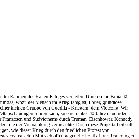
die im Rahmen des Kalten Krieges verliefen. Durch seine Brutalität
ür das, wozu der Mensch im Krieg fähig ist, Folter, grundlose
iner kleinen Gruppe von Guerilla - Kriegern, dem Vietcong. Wir
 Weltanschauungen führen kann, zu einem über 40 Jahre dauernden
ng der Franzosen und Südvietnams durch Truman, Eisenhower, Kennedy
n, die der Vietnamkrieg verursachte. Doch diese Projektarbeit soll
gen, wie dieser Krieg durch den friedlichen Protest von
es erstmals den Mut sich offen gegen die Politik ihrer Regierung zu