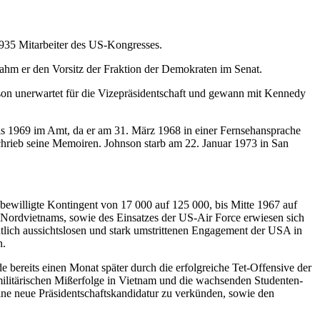
935 Mitarbeiter des US-Kongresses.
hm er den Vorsitz der Fraktion der Demokraten im Senat.
son unerwartet für die Vizepräsidentschaft und gewann mit Kennedy
s 1969 im Amt, da er am 31. März 1968 in einer Fernsehansprache
schrieb seine Memoiren. Johnson starb am 22. Januar 1973 in San
ewilligte Kontingent von 17 000 auf 125 000, bis Mitte 1967 auf
Nordvietnams, sowie des Einsatzes der US-Air Force erwiesen sich
lich aussichtslosen und stark umstrittenen Engagement der USA in
n.
ereits einen Monat später durch die erfolgreiche Tet-Offensive der
militärischen Mißerfolge in Vietnam und die wachsenden Studenten-
ne neue Präsidentschaftskandidatur zu verkünden, sowie den