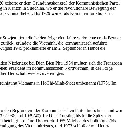
1920 gehörte er dem Gründungskongreß der Kommunistischen Partei
g in Kanton in Südchina, wo er die revolutionäre Bewegung der
us China fliehen. Bis 1929 war er als Kominternfunktionär in
 Sowjetunion; die beiden folgenden Jahre verbrachte er als Berater
urück, gründete die Vietminh, die kommunistisch geführte
ugust 1945 proklamierte er am 2. September in Hanoi die
denden Niederlage bei Dien Bien Phu 1954 mußten sich die Franzosen
blieb Präsident im kommunistischen Nordvietnam. In der Folge
her Herrschaft wiederzuvereinigen.
ereinigung Vietnams in HoChi-Minh-Stadt umbenannt (1975). Im
 zu den Begründern der Kommunistischen Partei Indochinas und war
32-1936 und 1939/40). Le Duc Tho stieg bis in die Spitze der
 beteiligt. Le Duc Tho wurde 1955 Mitglied des Politbüros (bis
Beendigung des Vietnamkrieges, und 1973 schloß er mit Henry