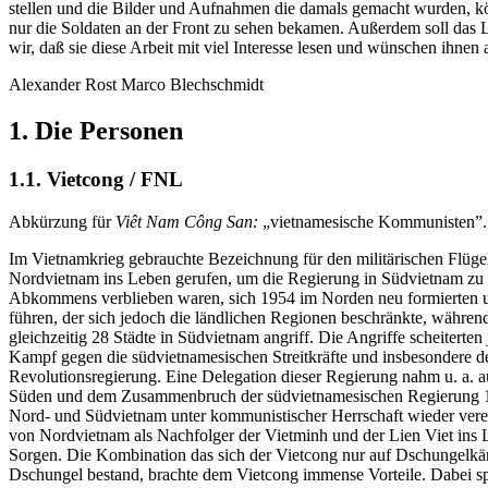
stellen und die Bilder und Aufnahmen die damals gemacht wurden, kö
nur die Soldaten an der Front zu sehen bekamen. Außerdem soll das
wir, daß sie diese Arbeit mit viel Interesse lesen und wünschen ihn
Alexander Rost Marco Blechschmidt
1. Die Personen
1.1. Vietcong / FNL
Abkürzung für
Viêt Nam Công San:
„vietnamesische Kommunisten”.
Im Vietnamkrieg gebrauchte Bezeichnung für den militärischen Flüge
Nordvietnam ins Leben gerufen, um die Regierung in Südvietnam zu 
Abkommens verblieben waren, sich 1954 im Norden neu formierten un
führen, der sich jedoch die ländlichen Regionen beschränkte, während 
gleichzeitig 28 Städte in Südvietnam angriff. Die Angriffe scheitert
Kampf gegen die südvietnamesischen Streitkräfte und insbesondere der
Revolutionsregierung. Eine Delegation dieser Regierung nahm u. a. a
Süden und dem Zusammenbruch der südvietnamesischen Regierung 1975
Nord- und Südvietnam unter kommunistischer Herrschaft wieder verein
von Nordvietnam als Nachfolger der Vietminh und der Lien Viet ins 
Sorgen. Die Kombination das sich der Vietcong nur auf Dschungelkämp
Dschungel bestand, brachte dem Vietcong immense Vorteile. Dabei spi