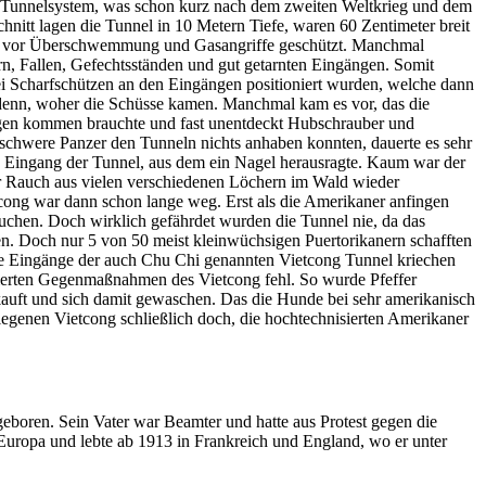
es Tunnelsystem, was schon kurz nach dem zweiten Weltkrieg und dem
itt lagen die Tunnel in 10 Metern Tiefe, waren 60 Zentimeter breit
mit vor Überschwemmung und Gasangriffe geschützt. Manchmal
rn, Fallen, Gefechtsständen und gut getarnten Eingängen. Somit
i Scharfschützen an den Eingängen positioniert wurden, welche dann
 denn, woher die Schüsse kamen. Manchmal kam es vor, das die
ngen kommen brauchte und fast unentdeckt Hubschrauber und
chwere Panzer den Tunneln nichts anhaben konnten, dauerte es sehr
nen Eingang der Tunnel, aus dem ein Nagel herausragte. Kaum war der
r Rauch aus vielen verschiedenen Löchern im Wald wieder
cong war dann schon lange weg. Erst als die Amerikaner anfingen
chen. Doch wirklich gefährdet wurden die Tunnel nie, da das
en. Doch nur 5 von 50 meist kleinwüchsigen Puertorikanern schafften
die Eingänge der auch Chu Chi genannten Vietcong Tunnel kriechen
ierten Gegenmaßnahmen des Vietcong fehl. So wurde Pfeffer
kauft und sich damit gewaschen. Das die Hunde bei sehr amerikanisch
rlegenen Vietcong schließlich doch, die hochtechnisierten Amerikaner
boren. Sein Vater war Beamter und hatte aus Protest gegen die
 Europa und lebte ab 1913 in Frankreich und England, wo er unter