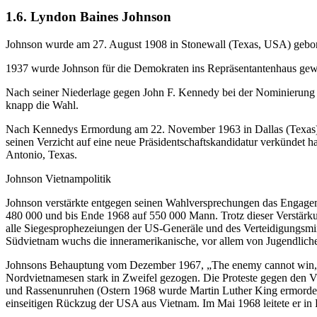
1.6. Lyndon Baines Johnson
Johnson wurde am 27. August 1908 in Stonewall (Texas, USA) gebore
1937 wurde Johnson für die Demokraten ins Repräsentantenhaus gewä
Nach seiner Niederlage gegen John F. Kennedy bei der Nominierung 
knapp die Wahl.
Nach Kennedys Ermordung am 22. November 1963 in Dallas (Texas) wu
seinen Verzicht auf eine neue Präsidentschaftskandidatur verkündet h
Antonio, Texas.
Johnson Vietnampolitik
Johnson verstärkte entgegen seinen Wahlversprechungen das Engagem
480 000 und bis Ende 1968 auf 550 000 Mann. Trotz dieser Verstärk
alle Siegesprophezeiungen der US-Generäle und des Verteidigungsmin
Südvietnam wuchs die inneramerikanische, vor allem von Jugendlich
Johnsons Behauptung vom Dezember 1967, „The enemy cannot win, now,
Nordvietnamesen stark in Zweifel gezogen. Die Proteste gegen den V
und Rassenunruhen (Ostern 1968 wurde Martin Luther King ermordet) 
einseitigen Rückzug der USA aus Vietnam. Im Mai 1968 leitete er in