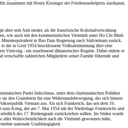
ür zusammen mit Henry Kissinger der Friedensnobelpreis zuerkannt,
 aber sein Amt nieder, als die französische Kolonialverwaltung
sen, wie auch mit den kommunistischen Vietminh unter Ho Chi Minh
s Ministerpräsident in Bao Dais Regierung nach Südvietnam zurück.
te er die in Genf 1954 beschlossene Volksabstimmung über eine
en Vietcong - ein zunehmend diktatorisches Regime. Dabei stützte er
nd verschaffte zahlreichen Mitgliedern seiner Familie führende und
istischen Partei Indochinas, unter dem charismatischen Politiker
te sie den Grundstein für eine Widerstandsbewegung, der sich binnen
ksrepublik Vietnam aus. Als sich Frankreich, das seit dem 19.
ut zum Krieg, der am 7. Mai 1954 mit der Niederlage Frankreichs und
 nördlich des 17. Breitengrads zurückziehen sollten. Im Süden wurde
 aller Wahrscheinlichkeit nach die Vietminh gewonnen hätte,
rstrebte nationale Unabhängigkeit.