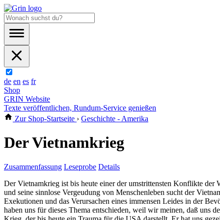
de
en
es
fr
Shop
GRIN Website
Texte veröffentlichen, Rundum-Service genießen
Zur Shop-Startseite
›
Geschichte - Amerika
Der Vietnamkrieg
Zusammenfassung
Leseprobe
Details
Der Vietnamkrieg ist bis heute einer der umstrittensten Konflikte der
und seine sinnlose Vergeudung von Menschenleben sucht der Vietnamkr
Exekutionen und das Verursachen eines immensen Leides in der Bevö
haben uns für dieses Thema entschieden, weil wir meinen, daß uns de
Krieg, der bis heute ein Trauma für die USA darstellt. Er hat uns g