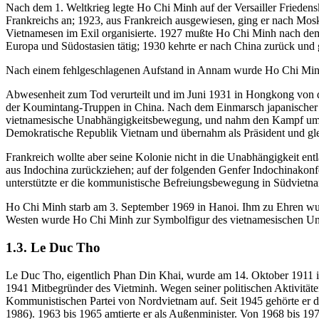
Nach dem 1. Weltkrieg legte Ho Chi Minh auf der Versailler Friede
Frankreichs an; 1923, aus Frankreich ausgewiesen, ging er nach Mo
Vietnamesen im Exil organisierte. 1927 mußte Ho Chi Minh nach dem
Europa und Südostasien tätig; 1930 kehrte er nach China zurück und
Nach einem fehlgeschlagenen Aufstand in Annam wurde Ho Chi Min
Abwesenheit zum Tod verurteilt und im Juni 1931 in Hongkong von der 
der Koumintang-Truppen in China. Nach dem Einmarsch japanischer 
vietnamesische Unabhängigkeitsbewegung, und nahm den Kampf um di
Demokratische Republik Vietnam und übernahm als Präsident und glei
Frankreich wollte aber seine Kolonie nicht in die Unabhängigkeit en
aus Indochina zurückziehen; auf der folgenden Genfer Indochinakon
unterstützte er die kommunistische Befreiungsbewegung in Südvietn
Ho Chi Minh starb am 3. September 1969 in Hanoi. Ihm zu Ehren wu
Westen wurde Ho Chi Minh zur Symbolfigur des vietnamesischen U
1.3. Le Duc Tho
Le Duc Tho, eigentlich Phan Din Khai, wurde am 14. Oktober 1911 i
1941 Mitbegründer des Vietminh. Wegen seiner politischen Aktivitäte
Kommunistischen Partei von Nordvietnam auf. Seit 1945 gehörte er d
1986). 1963 bis 1965 amtierte er als Außenminister. Von 1968 bis 1