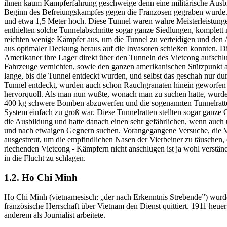
ihnen kaum Kampferfahrung geschweige denn eine militärische Ausbil
Beginn des Befreiungskampfes gegen die Franzosen gegraben wurde. I
und etwa 1,5 Meter hoch. Diese Tunnel waren wahre Meisterleistung
enthielten solche Tunnelabschnitte sogar ganze Siedlungen, komplett
reichten wenige Kämpfer aus, um die Tunnel zu verteidigen und den
aus optimaler Deckung heraus auf die Invasoren schießen konnten. D
Amerikaner ihre Lager direkt über den Tunneln des Vietcong aufsch
Fahrzeuge vernichten, sowie den ganzen amerikanischen Stützpunkt 
lange, bis die Tunnel entdeckt wurden, und selbst das geschah nur du
Tunnel entdeckt, wurden auch schon Rauchgranaten hinein geworfen 
hervorquoll. Als man nun wußte, wonach man zu suchen hatte, wurden
400 kg schwere Bomben abzuwerfen und die sogenannten Tunnelratten 
System einfach zu groß war. Diese Tunnelratten stellten sogar ganze
die Ausbildung und hatte danach einen sehr gefährlichen, wenn auch
und nach etwaigen Gegnern suchen. Vorangegangene Versuche, die Vi
ausgestreut, um die empfindlichen Nasen der Vierbeiner zu täuschen
riechenden Vietcong - Kämpfern nicht anschlugen ist ja wohl verständ
in die Flucht zu schlagen.
1.2. Ho Chi Minh
Ho Chi Minh (vietnamesisch: „der nach Erkenntnis Strebende”) wurd
französische Herrschaft über Vietnam den Dienst quittiert. 1911 heu
anderem als Journalist arbeitete.