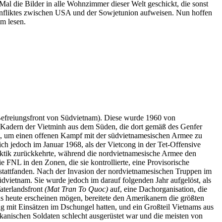
l die Bilder in alle Wohnzimmer dieser Welt geschickt, die sonst
onfliktes zwischen USA und der Sowjetunion aufweisen. Nun hoffen
im lesen.
efreiungsfront von Südvietnam). Diese wurde 1960 von
 Kadern der Vietminh aus dem Süden, die dort gemäß des Genfer
g, um einen offenen Kampf mit der südvietnamesischen Armee zu
ich jedoch im Januar 1968, als der Vietcong in der Tet-Offensive
ataktik zurückkehrte, während die nordvietnamesische Armee den
 FNL in den Zonen, die sie kontrollierte, eine Provisorische
 stattfanden. Nach der Invasion der nordvietnamesischen Truppen im
ietnam. Sie wurde jedoch im darauf folgenden Jahr aufgelöst, als
aterlandsfront
(Mat Tran To Quoc)
auf, eine Dachorganisation, die
s heute erscheinen mögen, bereitete den Amerikanern die größten
g mit Einsätzen im Dschungel hatten, und ein Großteil Vietnams aus
kanischen Soldaten schlecht ausgerüstet war und die meisten von