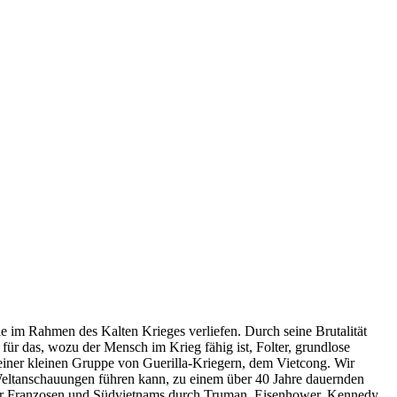
die im Rahmen des Kalten Krieges verliefen. Durch seine Brutalität
ür das, wozu der Mensch im Krieg fähig ist, Folter, grundlose
iner kleinen Gruppe von Guerilla-Kriegern, dem Vietcong. Wir
 Weltanschauungen führen kann, zu einem über 40 Jahre dauernden
ng der Franzosen und Südvietnams durch Truman, Eisenhower, Kennedy