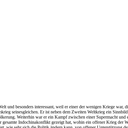
 Welt und besonders interessant, weil er einer der wenigen Kriege war, 
ieg seinesgleichen. Er ist neben dem Zweiten Weltkrieg ein Sinnbild f
lkerung. Weiterhin war er ein Kampf zwischen einer Supermacht und e
r gesamte Indochinakonflikt gezeigt hat, wohin ein offener Krieg der
ezeigt, wie sehr sich die Politik ändern kann, von offener Unterstützu