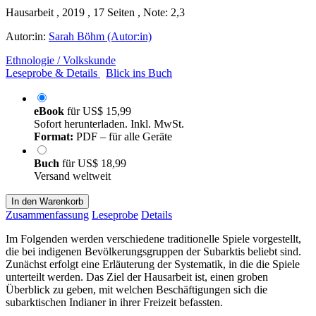
Hausarbeit , 2019 , 17 Seiten , Note: 2,3
Autor:in:
Sarah Böhm (Autor:in)
Ethnologie / Volkskunde
Leseprobe & Details
Blick ins Buch
eBook
für
US$ 15,99
Sofort herunterladen. Inkl. MwSt.
Format:
PDF – für alle Geräte
Buch
für
US$ 18,99
Versand weltweit
In den Warenkorb
Zusammenfassung
Leseprobe
Details
Im Folgenden werden verschiedene traditionelle Spiele vorgestellt,
die bei indigenen Bevölkerungsgruppen der Subarktis beliebt sind.
Zunächst erfolgt eine Erläuterung der Systematik, in die die Spiele
unterteilt werden. Das Ziel der Hausarbeit ist, einen groben
Überblick zu geben, mit welchen Beschäftigungen sich die
subarktischen Indianer in ihrer Freizeit befassten.