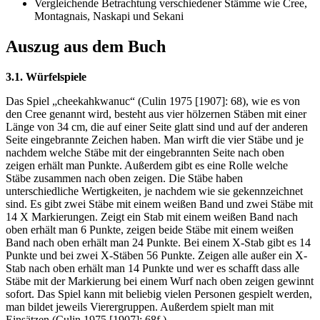
Vergleichende Betrachtung verschiedener Stämme wie Cree,
Montagnais, Naskapi und Sekani
Auszug aus dem Buch
3.1. Würfelspiele
Das Spiel „cheekahkwanuc“ (Culin 1975 [1907]: 68), wie es von
den Cree genannt wird, besteht aus vier hölzernen Stäben mit einer
Länge von 34 cm, die auf einer Seite glatt sind und auf der anderen
Seite eingebrannte Zeichen haben. Man wirft die vier Stäbe und je
nachdem welche Stäbe mit der eingebrannten Seite nach oben
zeigen erhält man Punkte. Außerdem gibt es eine Rolle welche
Stäbe zusammen nach oben zeigen. Die Stäbe haben
unterschiedliche Wertigkeiten, je nachdem wie sie gekennzeichnet
sind. Es gibt zwei Stäbe mit einem weißen Band und zwei Stäbe mit
14 X Markierungen. Zeigt ein Stab mit einem weißen Band nach
oben erhält man 6 Punkte, zeigen beide Stäbe mit einem weißen
Band nach oben erhält man 24 Punkte. Bei einem X-Stab gibt es 14
Punkte und bei zwei X-Stäben 56 Punkte. Zeigen alle außer ein X-
Stab nach oben erhält man 14 Punkte und wer es schafft dass alle
Stäbe mit der Markierung bei einem Wurf nach oben zeigen gewinnt
sofort. Das Spiel kann mit beliebig vielen Personen gespielt werden,
man bildet jeweils Vierergruppen. Außerdem spielt man mit
Einsätzen (Culin 1975 [1907]: 68f.).