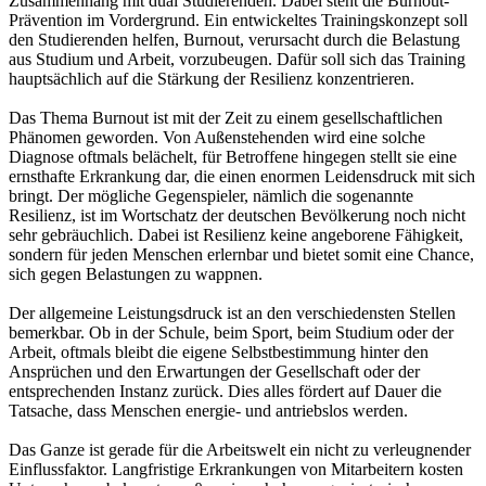
Zusammenhang mit dual Studierenden. Dabei steht die Burnout-
Prävention im Vordergrund. Ein entwickeltes Trainingskonzept soll
den Studierenden helfen, Burnout, verursacht durch die Belastung
aus Studium und Arbeit, vorzubeugen. Dafür soll sich das Training
hauptsächlich auf die Stärkung der Resilienz konzentrieren.
Das Thema Burnout ist mit der Zeit zu einem gesellschaftlichen
Phänomen geworden. Von Außenstehenden wird eine solche
Diagnose oftmals belächelt, für Betroffene hingegen stellt sie eine
ernsthafte Erkrankung dar, die einen enormen Leidensdruck mit sich
bringt. Der mögliche Gegenspieler, nämlich die sogenannte
Resilienz, ist im Wortschatz der deutschen Bevölkerung noch nicht
sehr gebräuchlich. Dabei ist Resilienz keine angeborene Fähigkeit,
sondern für jeden Menschen erlernbar und bietet somit eine Chance,
sich gegen Belastungen zu wappnen.
Der allgemeine Leistungsdruck ist an den verschiedensten Stellen
bemerkbar. Ob in der Schule, beim Sport, beim Studium oder der
Arbeit, oftmals bleibt die eigene Selbstbestimmung hinter den
Ansprüchen und den Erwartungen der Gesellschaft oder der
entsprechenden Instanz zurück. Dies alles fördert auf Dauer die
Tatsache, dass Menschen energie- und antriebslos werden.
Das Ganze ist gerade für die Arbeitswelt ein nicht zu verleugnender
Einflussfaktor. Langfristige Erkrankungen von Mitarbeitern kosten