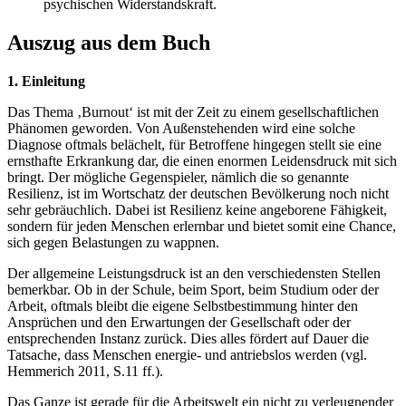
psychischen Widerstandskraft.
Auszug aus dem Buch
1. Einleitung
Das Thema ‚Burnout‘ ist mit der Zeit zu einem gesellschaftlichen
Phänomen geworden. Von Außenstehenden wird eine solche
Diagnose oftmals belächelt, für Betroffene hingegen stellt sie eine
ernsthafte Erkrankung dar, die einen enormen Leidensdruck mit sich
bringt. Der mögliche Gegenspieler, nämlich die so genannte
Resilienz, ist im Wortschatz der deutschen Bevölkerung noch nicht
sehr gebräuchlich. Dabei ist Resilienz keine angeborene Fähigkeit,
sondern für jeden Menschen erlernbar und bietet somit eine Chance,
sich gegen Belastungen zu wappnen.
Der allgemeine Leistungsdruck ist an den verschiedensten Stellen
bemerkbar. Ob in der Schule, beim Sport, beim Studium oder der
Arbeit, oftmals bleibt die eigene Selbstbestimmung hinter den
Ansprüchen und den Erwartungen der Gesellschaft oder der
entsprechenden Instanz zurück. Dies alles fördert auf Dauer die
Tatsache, dass Menschen energie- und antriebslos werden (vgl.
Hemmerich 2011, S.11 ff.).
Das Ganze ist gerade für die Arbeitswelt ein nicht zu verleugnender