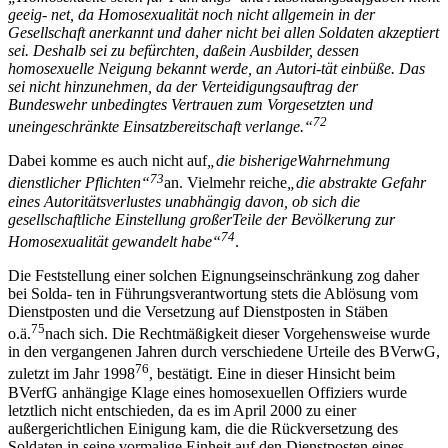
geeig- net, da Homosexualit
ä
t noch nicht allgemein in der
Gesellschaft anerkannt
und daher nicht bei allen Soldaten akzeptiert
sei. Deshalb sei zu bef
ü
rchten, da
ß
ein Ausbilder, dessen
homosexuelle Neigung bekannt werde, an Autori-
t
ä
t einb
üß
e. Das
sei nicht hinzunehmen, da der Verteidigungsauftrag der
Bundeswehr unbedingtes Vertrauen zum Vorgesetzten und
72
uneingeschr
ä
nkte Einsatzbereitschaft verlange.
“
Dabei komme es auch nicht auf
„
die bisherige
Wahrnehmung
73
dienstlicher Pflichten
“
an. Vielmehr reiche
„
die abstrakte Gefahr
eines Autorit
ä
tsver
lustes unabh
ä
ngig davon, ob sich die
gesellschaftliche Einstellung gro
ß
er
Teile der Bev
ö
lkerung zur
74
Homosexualit
ä
t gewandelt habe
“
.
Die Feststellung einer solchen Eignungseinschränkung zog daher
bei Solda- ten in Führungsverantwortung stets die Ablösung vom
Dienstposten und die Versetzung auf Dienstposten in Stäben
75
o.ä.
nach sich. Die Rechtmäßigkeit dieser Vorgehensweise wurde
in den vergangenen Jahren durch verschiedene Urteile des BVerwG,
76
zuletzt im Jahr 1998
, bestätigt. Eine in dieser Hinsicht beim
BVerfG anhängige Klage eines homosexuellen Offiziers wurde
letztlich nicht entschieden, da es im April 2000 zu einer
außergerichtlichen Einigung kam, die die Rückversetzung des
Soldaten in seine vormalige Einheit auf den Dienstposten eines