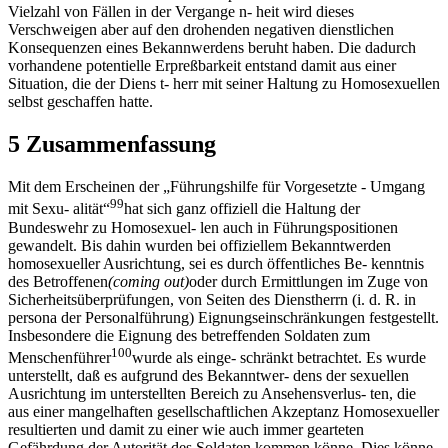
Vielzahl von Fällen in der Vergange n- heit wird dieses
Verschweigen aber auf den drohenden negativen dienstlichen
Konsequenzen eines Bekannwerdens beruht haben. Die dadurch
vorhandene potentielle Erpreßbarkeit entstand damit aus einer
Situation, die der Diens t- herr mit seiner Haltung zu Homosexuellen
selbst geschaffen hatte.
5 Zusammenfassung
Mit dem Erscheinen der „Führungshilfe für Vorgesetzte - Umgang
99
mit Sexu- alität“
hat sich ganz offiziell die Haltung der
Bundeswehr zu Homosexuel- len auch in Führungspositionen
gewandelt. Bis dahin wurden bei offiziellem Bekanntwerden
homosexueller Ausrichtung, sei es durch öffentliches Be- kenntnis
des Betroffenen
(coming out)
oder durch Ermittlungen im Zuge von
Sicherheitsüberprüfungen, von Seiten des Dienstherrn (i. d. R. in
persona der Personalführung) Eignungseinschränkungen festgestellt.
Insbesondere die Eignung des betreffenden Soldaten zum
100
Menschenführer
wurde als einge- schränkt betrachtet. Es wurde
unterstellt, daß es aufgrund des Bekanntwer- dens der sexuellen
Ausrichtung im unterstellten Bereich zu Ansehensverlus- ten, die
aus einer mangelhaften gesellschaftlichen Akzeptanz Homosexueller
resultierten und damit zu einer wie auch immer gearteten
Gefährdung der Autorität des Soldaten kommen könne. Dies könne