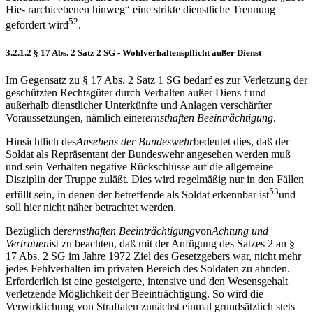
Hie- rarchieebenen hinweg“ eine strikte dienstliche Trennung
52
gefordert wird
.
3.2.1.2 § 17 Abs. 2 Satz 2 SG - Wohlverhaltenspflicht außer Dienst
Im Gegensatz zu § 17 Abs. 2 Satz 1 SG bedarf es zur Verletzung der
geschützten Rechtsgüter durch Verhalten außer Diens t und
außerhalb dienstlicher Unterkünfte und Anlagen verschärfter
Voraussetzungen, nämlich einer
ernsthaften Beeintr
ä
chtigung
.
Hinsichtlich des
Ansehens der Bundeswehr
bedeutet dies, daß der
Soldat als Repräsentant der Bundeswehr angesehen werden muß
und sein Verhalten negative Rückschlüsse auf die allgemeine
Disziplin der Truppe zuläßt. Dies wird regelmäßig nur in den Fällen
53
erfüllt sein, in denen der betreffende als Soldat erkennbar ist
und
soll hier nicht näher betrachtet werden.
Bezüglich der
ernsthaften Beeintr
ä
chtigung
von
Achtung und
Vertrauen
ist zu beachten, daß mit der Anfügung des Satzes 2 an §
17 Abs. 2 SG im Jahre 1972 Ziel des Gesetzgebers war, nicht mehr
jedes Fehlverhalten im privaten Bereich des Soldaten zu ahnden.
Erforderlich ist eine gesteigerte, intensive und den Wesensgehalt
verletzende Möglichkeit der Beeinträchtigung. So wird die
Verwirklichung von Straftaten zunächst einmal grundsätzlich stets