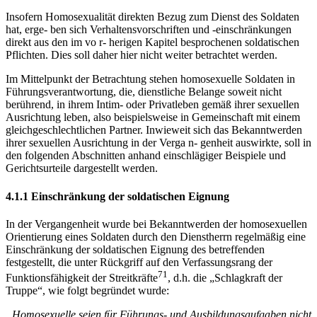
Insofern Homosexualität direkten Bezug zum Dienst des Soldaten
hat, erge- ben sich Verhaltensvorschriften und -einschränkungen
direkt aus den im vo r- herigen Kapitel besprochenen soldatischen
Pflichten. Dies soll daher hier nicht weiter betrachtet werden.
Im Mittelpunkt der Betrachtung stehen homosexuelle Soldaten in
Führungsverantwortung, die, dienstliche Belange soweit nicht
berührend, in ihrem Intim- oder Privatleben gemäß ihrer sexuellen
Ausrichtung leben, also beispielsweise in Gemeinschaft mit einem
gleichgeschlechtlichen Partner. Inwieweit sich das Bekanntwerden
ihrer sexuellen Ausrichtung in der Verga n- genheit auswirkte, soll in
den folgenden Abschnitten anhand einschlägiger Beispiele und
Gerichtsurteile dargestellt werden.
4.1.1 Einschränkung der soldatischen Eignung
In der Vergangenheit wurde bei Bekanntwerden der homosexuellen
Orientierung eines Soldaten durch den Dienstherrn regelmäßig eine
Einschränkung der soldatischen Eignung des betreffenden
festgestellt, die unter Rückgriff auf den Verfassungsrang der
71
Funktionsfähigkeit der Streitkräfte
, d.h. die „Schlagkraft der
Truppe“, wie folgt begründet wurde:
„
Homosexuelle seien f
ü
r F
ü
hrungs- und Ausbildungsaufgaben nicht