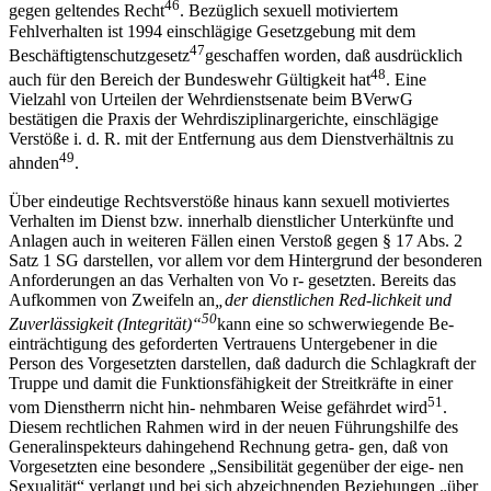
46
gegen geltendes Recht
. Bezüglich sexuell motiviertem
Fehlverhalten ist 1994 einschlägige Gesetzgebung mit dem
47
Beschäftigtenschutzgesetz
geschaffen worden, daß ausdrücklich
48
auch für den Bereich der Bundeswehr Gültigkeit hat
. Eine
Vielzahl von Urteilen der Wehrdienstsenate beim BVerwG
bestätigen die Praxis der Wehrdisziplinargerichte, einschlägige
Verstöße i. d. R. mit der Entfernung aus dem Dienstverhältnis zu
49
ahnden
.
Über eindeutige Rechtsverstöße hinaus kann sexuell motiviertes
Verhalten im Dienst bzw. innerhalb dienstlicher Unterkünfte und
Anlagen auch in weiteren Fällen einen Verstoß gegen § 17 Abs. 2
Satz 1 SG darstellen, vor allem vor dem Hintergrund der besonderen
Anforderungen an das Verhalten von Vo r- gesetzten. Bereits das
Aufkommen von Zweifeln an
„
der dienstlichen Red-
lichkeit und
50
Zuverl
ä
ssigkeit (Integrit
ä
t)
“
kann eine so schwerwiegende Be-
einträchtigung des geforderten Vertrauens Untergebener in die
Person des Vorgesetzten darstellen, daß dadurch die Schlagkraft der
Truppe und damit die Funktionsfähigkeit der Streitkräfte in einer
51
vom Dienstherrn nicht hin- nehmbaren Weise gefährdet wird
.
Diesem rechtlichen Rahmen wird in der neuen Führungshilfe des
Generalinspekteurs dahingehend Rechnung getra- gen, daß von
Vorgesetzten eine besondere „Sensibilität gegenüber der eige- nen
Sexualität“ verlangt und bei sich abzeichnenden Beziehungen „über