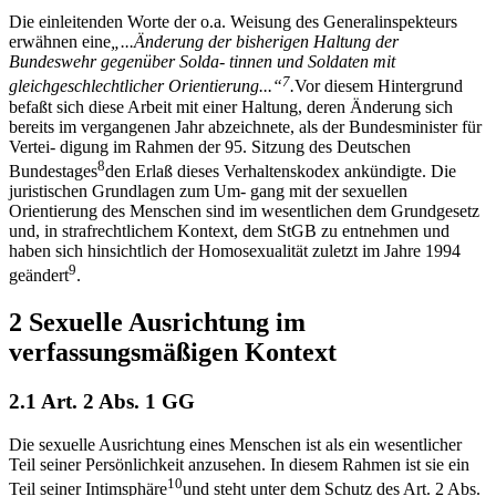
Die einleitenden Worte der o.a. Weisung des Generalinspekteurs
erwähnen eine
„
...
Ä
nderung der bisherigen Haltung der
Bundeswehr gegen
ü
ber Solda- tinnen und Soldaten mit
7
gleichgeschlechtlicher Orientierung...
“
.
Vor diesem Hintergrund
befaßt sich diese Arbeit mit einer Haltung, deren Änderung sich
bereits im vergangenen Jahr abzeichnete, als der Bundesminister für
Vertei- digung im Rahmen der 95. Sitzung des Deutschen
8
Bundestages
den Erlaß dieses Verhaltenskodex ankündigte. Die
juristischen Grundlagen zum Um- gang mit der sexuellen
Orientierung des Menschen sind im wesentlichen dem Grundgesetz
und, in strafrechtlichem Kontext, dem StGB zu entnehmen und
haben sich hinsichtlich der Homosexualität zuletzt im Jahre 1994
9
geändert
.
2 Sexuelle Ausrichtung im
verfassungsmäßigen Kontext
2.1 Art. 2 Abs. 1 GG
Die sexuelle Ausrichtung eines Menschen ist als ein wesentlicher
Teil seiner Persönlichkeit anzusehen. In diesem Rahmen ist sie ein
10
Teil seiner Intimsphäre
und steht unter dem Schutz des Art. 2 Abs.