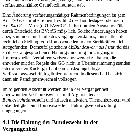
verfassungsmäßige Grundbedingungen gab.
Eine Änderung verfassungsmäßiger Rahmenbedingungen ist gem.
Art. 79 GG nur über einen Beschluß des Bundestages oder nach
Art. 94 GG i. V. m. § 31 BVerfGG in bestimmten Ausnahmefällen
durch Entscheid des BVerfG mög- lich. Solche Änderungen haben
aber, zumindest im Laufe des vergangenen Jahres, hinsichtlich der
rechtlichen Stellung von Homosexuellen in den Streitkräften nicht
stattgefunden. Demzufolge scheint die
Bundeswehr als
Institution
bis
zu dieser angesprochenen Haltungsänderung im Umgang mit
Homosexuellen Verfahrensweisen angewendet zu haben, die
entweder mit den Regeln des GG nicht in Übereinstimmung standen
oder über den Rück- griff auf eine auslegungsfähige
Verfassungsvorschrift legitimiert wurden. In diesem Fall hat sich
dann ein Paradigmenwechsel vollzogen.
Im folgenden Abschnitt werden die in der Vergangenheit
angewandten Verfahrensweisen und Argumente
der
Bundeswehr
dargestellt und kritisch analysiert. Themenbezogen wird
dabei lediglich auf Homosexuelle in Führungsverantwortung
eingegangen.
4.1 Die Haltung der Bundeswehr in der
Vergangenheit