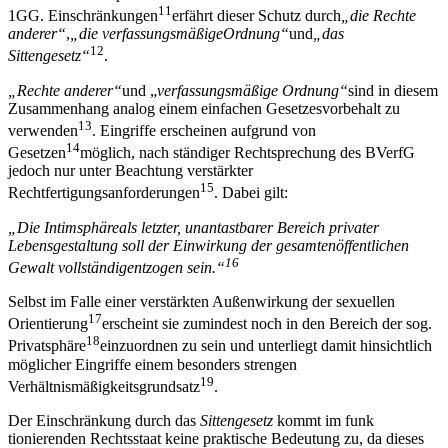
11
1GG. Einschränkungen
erfährt dieser Schutz durch
„
die Rechte
anderer
“
,
„
die verfassungsm
äß
ige
Ordnung
“
und
„
das
12
Sittengesetz
“
.
„
Rechte anderer
“
und „
verfassungsm
äß
ige Ordnung
“
sind in diesem
Zusammenhang analog einem einfachen Gesetzesvorbehalt zu
13
verwenden
. Eingriffe erscheinen aufgrund von
14
Gesetzen
möglich, nach ständiger Rechtsprechung des BVerfG
jedoch nur unter Beachtung verstärkter
15
Rechtfertigungsanforderungen
. Dabei gilt:
„
Die Intimsph
ä
re
als letzter, unantastbarer Bereich privater
Lebensgestaltung soll der Einwirkung der gesamten
ö
ffentlichen
16
Gewalt vollst
ä
ndig
entzogen sein.
“
Selbst im Falle einer verstärkten Außenwirkung der sexuellen
17
Orientierung
erscheint sie zumindest noch in den Bereich der sog.
18
Privatsphäre
einzuordnen zu sein und unterliegt damit hinsichtlich
möglicher Eingriffe einem besonders strengen
19
Verhältnismäßigkeitsgrundsatz
.
Der Einschränkung durch das
Sittengesetz
kommt im funk
tionierenden Rechtsstaat keine praktische Bedeutung zu, da dieses