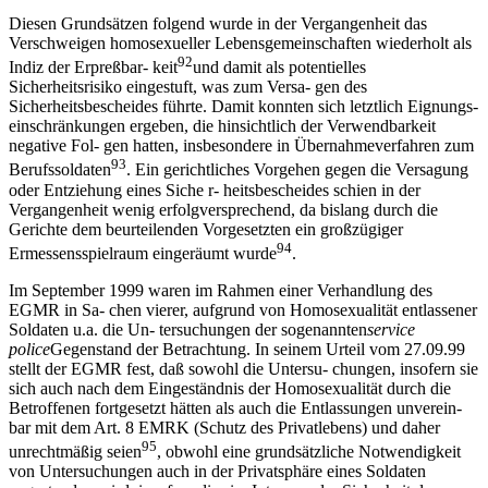
Diesen Grundsätzen folgend wurde in der Vergangenheit das
Verschweigen homosexueller Lebensgemeinschaften wiederholt als
92
Indiz der Erpreßbar- keit
und damit als potentielles
Sicherheitsrisiko eingestuft, was zum Versa- gen des
Sicherheitsbescheides führte. Damit konnten sich letztlich Eignungs-
einschränkungen ergeben, die hinsichtlich der Verwendbarkeit
negative Fol- gen hatten, insbesondere in Übernahmeverfahren zum
93
Berufssoldaten
. Ein gerichtliches Vorgehen gegen die Versagung
oder Entziehung eines Siche r- heitsbescheides schien in der
Vergangenheit wenig erfolgversprechend, da bislang durch die
Gerichte dem beurteilenden Vorgesetzten ein großzügiger
94
Ermessensspielraum eingeräumt wurde
.
Im September 1999 waren im Rahmen einer Verhandlung des
EGMR in Sa- chen vierer, aufgrund von Homosexualität entlassener
Soldaten u.a. die Un- tersuchungen der sogenannten
service
police
Gegenstand der Betrachtung. In seinem Urteil vom 27.09.99
stellt der EGMR fest, daß sowohl die Untersu- chungen, insofern sie
sich auch nach dem Eingeständnis der Homosexualität durch die
Betroffenen fortgesetzt hätten als auch die Entlassungen unverein-
bar mit dem Art. 8 EMRK (Schutz des Privatlebens) und daher
95
unrechtmäßig seien
, obwohl eine grundsätzliche Notwendigkeit
von Untersuchungen auch in der Privatsphäre eines Soldaten