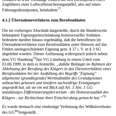
Zugführers einer Luftwaffensicherungsstaffel, also auf einen
77
Führungsdienstposten, beinhaltete
.
4.1.2 Übernahmeverfahren zum Berufssoldaten
Die im vorherigen Abschnitt dargestellte, durch die Bundeswehr
behauptete Eignungseinschränkung homosexueller Soldaten
bedeutete darüber hinaus regelmäßig, daß die betroffenen im
Übernahmeverfahren zum Berufssoldaten unter Hinweis auf das
Fehlen uneingeschränkter Eignung gem. § 37 i. V. m § 3 SG
abgelehnt wurden. Dieser Auffassung widersprach jedoch neben
78
dem VG Hamburg
das VG Lüneburg in einem Urteil vom
03.06.1999, in dem es feststellte,
„
da
ß
die Beklagte im Rahmen der
Ablehnung der Berufung des Kl
ä
gers in
das Dienstverh
ä
ltnis eines
Berufssoldaten bei der Ausf
ü
llung des Begriffs "Eignung"
allgemeine (grundlegende) Wertma
ß
st
ä
be des Grundgesetzes
unbeachtet gelassen und insofern sachwidrige Erw
ä
gungen
angestellt hat,
als sie ein mit Blick auf Art. 3 Abs. 1 GG
unzul
ä
ssiges Differenzierungskri-
terium - die Homosexualit
ä
t des
79
Kl
ä
gers - zur Richtschnur ihrer Entschei-
dung gemacht hat.
“
Es wurde demnach eine eindeutige Verletzung des Willkürverbotes
80
des GG
festgestellt.