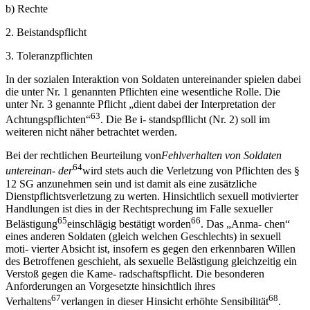
b) Rechte
2. Beistandspflicht
3. Toleranzpflichten
In der sozialen Interaktion von Soldaten untereinander spielen dabei
die unter Nr. 1 genannten Pflichten eine wesentliche Rolle. Die
unter Nr. 3 genannte Pflicht „dient dabei der Interpretation der
63
Achtungspflichten“
. Die Be i- standspfllicht (Nr. 2) soll im
weiteren nicht näher betrachtet werden.
Bei der rechtlichen Beurteilung von
Fehlverhalten von Soldaten
64
untereinan- der
wird stets auch die Verletzung von Pflichten des §
12 SG anzunehmen sein und ist damit als eine zusätzliche
Dienstpflichtsverletzung zu werten. Hinsichtlich sexuell motivierter
Handlungen ist dies in der Rechtsprechung im Falle sexueller
65
66
Belästigung
einschlägig bestätigt worden
. Das „Anma- chen“
eines anderen Soldaten (gleich welchen Geschlechts) in sexuell
moti- vierter Absicht ist, insofern es gegen den erkennbaren Willen
des Betroffenen geschieht, als sexuelle Belästigung gleichzeitig ein
Verstoß gegen die Kame- radschaftspflicht. Die besonderen
Anforderungen an Vorgesetzte hinsichtlich ihres
67
68
Verhaltens
verlangen in dieser Hinsicht erhöhte Sensibilität
.