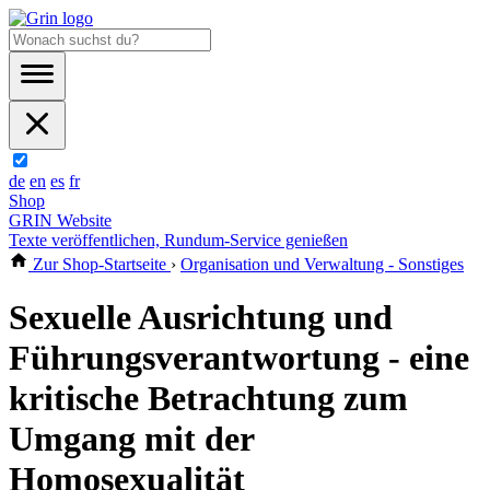
de
en
es
fr
Shop
GRIN Website
Texte veröffentlichen, Rundum-Service genießen
Zur Shop-Startseite
›
Organisation und Verwaltung - Sonstiges
Sexuelle Ausrichtung und
Führungsverantwortung - eine
kritische Betrachtung zum
Umgang mit der
Homosexualität