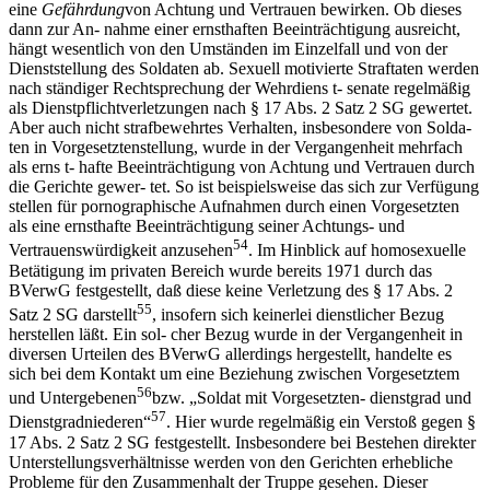
eine
Gef
ä
hrdung
von Achtung und Vertrauen bewirken. Ob dieses
dann zur An- nahme einer ernsthaften Beeinträchtigung ausreicht,
hängt wesentlich von den Umständen im Einzelfall und von der
Dienststellung des Soldaten ab. Sexuell motivierte Straftaten werden
nach ständiger Rechtsprechung der Wehrdiens t- senate regelmäßig
als Dienstpflichtverletzungen nach § 17 Abs. 2 Satz 2 SG gewertet.
Aber auch nicht strafbewehrtes Verhalten, insbesondere von Solda-
ten in Vorgesetztenstellung, wurde in der Vergangenheit mehrfach
als erns t- hafte Beeinträchtigung von Achtung und Vertrauen durch
die Gerichte gewer- tet. So ist beispielsweise das sich zur Verfügung
stellen für pornographische Aufnahmen durch einen Vorgesetzten
als eine ernsthafte Beeinträchtigung seiner Achtungs- und
54
Vertrauenswürdigkeit anzusehen
. Im Hinblick auf homosexuelle
Betätigung im privaten Bereich wurde bereits 1971 durch das
BVerwG festgestellt, daß diese keine Verletzung des § 17 Abs. 2
55
Satz 2 SG darstellt
, insofern sich keinerlei dienstlicher Bezug
herstellen läßt. Ein sol- cher Bezug wurde in der Vergangenheit in
diversen Urteilen des BVerwG allerdings hergestellt, handelte es
sich bei dem Kontakt um eine Beziehung zwischen Vorgesetztem
56
und Untergebenen
bzw. „Soldat mit Vorgesetzten- dienstgrad und
57
Dienstgradniederen“
. Hier wurde regelmäßig ein Verstoß gegen §
17 Abs. 2 Satz 2 SG festgestellt. Insbesondere bei Bestehen direkter
Unterstellungsverhältnisse werden von den Gerichten erhebliche
Probleme für den Zusammenhalt der Truppe gesehen. Dieser