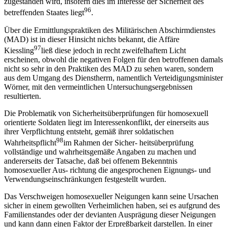
zugestanden wird, insofern dies im Interesse der Sicherheit des
96
betreffenden Staates liegt
.
Über die Ermittlungspraktiken des Militärischen Abschirmdienstes
(MAD) ist in dieser Hinsicht nichts bekannt, die Affäre
97
Kiessling
ließ diese jedoch in recht zweifelhaftem Licht
erscheinen, obwohl die negativen Folgen für den betroffenen damals
nicht so sehr in den Praktiken des MAD zu sehen waren, sondern
aus dem Umgang des Dienstherrn, namentlich Verteidigungsminister
Wörner, mit den vermeintlichen Untersuchungsergebnissen
resultierten.
Die Problematik von Sicherheitsüberprüfungen für homosexuell
orientierte Soldaten liegt im Interessenkonflikt, der einerseits aus
ihrer Verpflichtung entsteht, gemäß ihrer soldatischen
98
Wahrheitspflicht
im Rahmen der Sicher- heitsüberprüfung
vollständige und wahrheitsgemäße Angaben zu machen und
andererseits der Tatsache, daß bei offenem Bekenntnis
homosexueller Aus- richtung die angesprochenen Eignungs- und
Verwendungseinschränkungen festgestellt wurden.
Das Verschweigen homosexueller Neigungen kann seine Ursachen
sicher in einem gewollten Verheimlichen haben, sei es aufgrund des
Familienstandes oder der devianten Ausprägung dieser Neigungen
und kann dann einen Faktor der Erpreßbarkeit darstellen. In einer