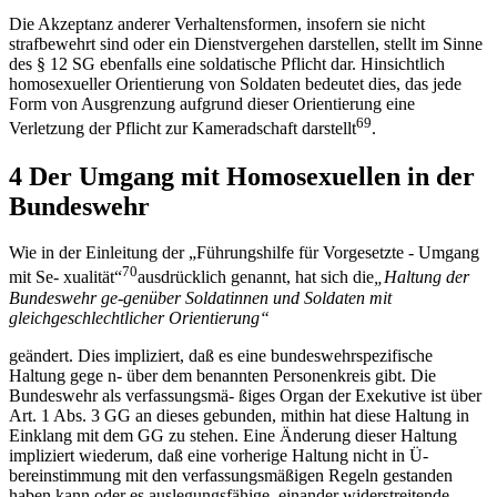
Die Akzeptanz anderer Verhaltensformen, insofern sie nicht
strafbewehrt sind oder ein Dienstvergehen darstellen, stellt im Sinne
des § 12 SG ebenfalls eine soldatische Pflicht dar. Hinsichtlich
homosexueller Orientierung von Soldaten bedeutet dies, das jede
Form von Ausgrenzung aufgrund dieser Orientierung eine
69
Verletzung der Pflicht zur Kameradschaft darstellt
.
4 Der Umgang mit Homosexuellen in der
Bundeswehr
Wie in der Einleitung der „Führungshilfe für Vorgesetzte - Umgang
70
mit Se- xualität“
ausdrücklich genannt, hat sich die
„
Haltung der
Bundeswehr ge-
gen
ü
ber Soldatinnen und Soldaten mit
gleichgeschlechtlicher Orientierung
“
geändert. Dies impliziert, daß es eine bundeswehrspezifische
Haltung gege n- über dem benannten Personenkreis gibt. Die
Bundeswehr als verfassungsmä- ßiges Organ der Exekutive ist über
Art. 1 Abs. 3 GG an dieses gebunden, mithin hat diese Haltung in
Einklang mit dem GG zu stehen. Eine Änderung dieser Haltung
impliziert wiederum, daß eine vorherige Haltung nicht in Ü-
bereinstimmung mit den verfassungsmäßigen Regeln gestanden
haben kann oder es auslegungsfähige, einander widerstreitende