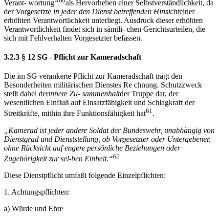
60
Verant- wortung
“
als Hervorheben einer Selbstverständlichkeit, da
der Vorgesetzte
in jeder den Dienst betreffenden Hinsicht
einer
erhöhten Verantwortlichkeit unterliegt. Ausdruck dieser erhöhten
Verantwortlichkeit findet sich in sämtli- chen Gerichtsurteilen, die
sich mit Fehlverhalten Vorgesetzter befassen.
3.2.3 § 12 SG - Pflicht zur Kameradschaft
Die im SG verankerte Pflicht zur Kameradschaft trägt den
Besonderheiten militärischen Dienstes Re chnung. Schutzzweck
stellt dabei der
innere Zu- sammenhalt
der Truppe dar, der
wesentlichen Einfluß auf Einsatzfähigkeit und Schlagkraft der
61
Streitkräfte, mithin ihre Funktionsfähigkeit hat
.
„
Kamerad ist jeder andere Soldat der Bundeswehr, unabh
ä
ngig von
Dienstgrad und Dienststellung, ob Vorgesetzter oder Untergebener,
ohne
R
ü
cksicht auf engere pers
ö
nliche Beziehungen oder
62
Zugeh
ö
rigkeit zur sel-
ben Einheit.
“
Diese Dienstpflicht umfaßt folgende Einzelpflichten:
1. Achtungspflichten:
a) Würde und Ehre