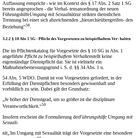
Auffassung entspricht - wie im Kontext des § 17 Abs. 2 Satz 1 SG
bereits angesprochen - die Verhal- tensanordnung der neuen
Führungshilfe
Umgang mit Sexualit
ä
t
zur strikten dienstlichen
Trennung bei einer sich abzeichnenden „hierarchieübergreifen- den
58
Beziehung“
.
3.2.2 § 10 Abs 1 SG - Pflicht des Vorgesetzten zu beispielhaftem Ver- halten
Die im Pflichtenkatalog für Vorgesetzte des § 10 SG in Abs. 1
angeführte
Pflicht zu beispielhaftem Verhalten
stellt keine
eigenständige Dienstpflicht dar. Sie ist vielmehr ein
Maßnahmebemessungsgrund i. S. d. §§ 34 Abs. 1 u.
54 Abs. 5 WDO. Damit ist von Vorgesetzten gefordert, in der
Erfüllung der Dienstpflichten besonders gewissenhaft und
vorbildlich zu sein. Dabei gilt der Grundsatz:
„Je höher der Dienstgrad, um so größer ist die disziplinare
59
Verantwortlichkeit.“
Insofern erscheint die Formulierung der
F
ü
hrungshilfe Umgang mit
Sexuali-
t
ä
t
„
Im Umgang mit Sexualität trägt der Vorgesetzte eine besondere