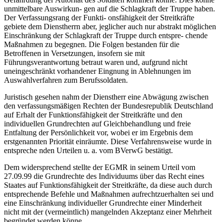
unmittelbare Auswirkun- gen auf die Schlagkraft der Truppe haben.
Der Verfassungsrang der Funkti- onsfähigkeit der Streitkräfte
gebiete dem Dienstherrn aber, jeglicher auch nur abstrakt möglichen
Einschränkung der Schlagkraft der Truppe durch entspre- chende
Maßnahmen zu begegnen. Die Folgen bestanden für die
Betroffenen in Versetzungen, insofern sie mit
Führungsverantwortung betraut waren und, aufgrund nicht
uneingeschränkt vorhandener Eingnung in Ablehnungen im
Auswahlverfahren zum Berufssoldaten.
Juristisch gesehen nahm der Dienstherr eine Abwägung zwischen
den verfassungsmäßigen Rechten der Bundesrepublik Deutschland
auf Erhalt der Funktionsfähigkeit der Streitkräfte und den
individuellen Grundrechten auf Gleichbehandlung und freie
Entfaltung der Persönlichkeit vor, wobei er im Ergebnis dem
erstgenannten Priorität einräumte. Diese Verfahrensweise wurde in
entspreche nden Urteilen u. a. vom BVerwG bestätigt.
Dem widersprechend stellte der EGMR in seinem Urteil vom
27.09.99 die Grundrechte des Individuums über das Recht eines
Staates auf Funktionsfähigkeit der Streitkräfte, da diese auch durch
entsprechende Befehle und Maßnahmen aufrechtzuerhalten sei und
eine Einschränkung individueller Grundrechte einer Minderheit
nicht mit der (vermeintlich) mangelnden Akzeptanz einer Mehrheit
begründet werden könne.