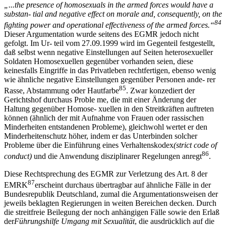
„
...the presence of homosexuals in the armed forces would have a
substan-
tial and negative effect on morale and, consequently, on the
84
fighting power and operational effectiveness of the armed forces.
“
Dieser Argumentation wurde seitens des EGMR jedoch nicht
gefolgt. Im Ur- teil vom 27.09.1999 wird im Gegenteil festgestellt,
daß selbst wenn negative Einstellungen auf Seiten heterosexueller
Soldaten Homosexuellen gegenüber vorhanden seien, diese
keinesfalls Eingriffe in das Privatleben rechtfertigen, ebenso wenig
wie ähnliche negative Einstellungen gegenüber Personen ande- rer
85
Rasse, Abstammung oder Hautfarbe
. Zwar konzediert der
Gerichtshof durchaus Proble me, die mit einer Änderung der
Haltung gegenüber Homose- xuellen in den Streitkräften auftreten
können (ähnlich der mit Aufnahme von Frauen oder rassischen
Minderheiten entstandenen Probleme), gleichwohl wertet er den
Minderheitenschutz höher, indem er das Unterbinden solcher
Probleme über die Einführung eines Verhaltenskodex
(strict code of
86
conduct)
und die Anwendung disziplinarer Regelungen anregt
.
Diese Rechtsprechung des EGMR zur Verletzung des Art. 8 der
87
EMRK
erscheint durchaus übertragbar auf ähnliche Fälle in der
Bundesrepublik Deutschland, zumal die Argumentationsweisen der
jeweils beklagten Regierungen in weiten Bereichen decken. Durch
die streitfreie Beilegung der noch anhängigen Fälle sowie den Erlaß
der
F
ü
hrungshilfe Umgang mit Sexualit
ä
t
, die ausdrücklich auf die