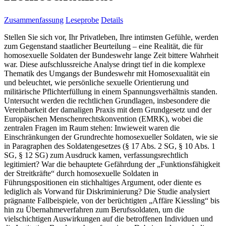
Zusammenfassung
Leseprobe
Details
Stellen Sie sich vor, Ihr Privatleben, Ihre intimsten Gefühle, werden
zum Gegenstand staatlicher Beurteilung – eine Realität, die für
homosexuelle Soldaten der Bundeswehr lange Zeit bittere Wahrheit
war. Diese aufschlussreiche Analyse dringt tief in die komplexe
Thematik des Umgangs der Bundeswehr mit Homosexualität ein
und beleuchtet, wie persönliche sexuelle Orientierung und
militärische Pflichterfüllung in einem Spannungsverhältnis standen.
Untersucht werden die rechtlichen Grundlagen, insbesondere die
Vereinbarkeit der damaligen Praxis mit dem Grundgesetz und der
Europäischen Menschenrechtskonvention (EMRK), wobei die
zentralen Fragen im Raum stehen: Inwieweit waren die
Einschränkungen der Grundrechte homosexueller Soldaten, wie sie
in Paragraphen des Soldatengesetzes (§ 17 Abs. 2 SG, § 10 Abs. 1
SG, § 12 SG) zum Ausdruck kamen, verfassungsrechtlich
legitimiert? War die behauptete Gefährdung der „Funktionsfähigkeit
der Streitkräfte“ durch homosexuelle Soldaten in
Führungspositionen ein stichhaltiges Argument, oder diente es
lediglich als Vorwand für Diskriminierung? Die Studie analysiert
prägnante Fallbeispiele, von der berüchtigten „Affäre Kiessling“ bis
hin zu Übernahmeverfahren zum Berufssoldaten, um die
vielschichtigen Auswirkungen auf die betroffenen Individuen und