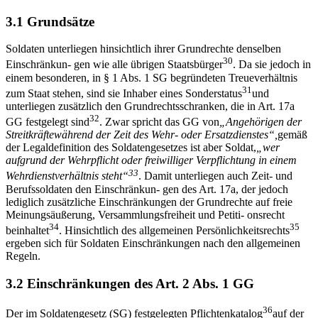
3.1 Grundsätze
Soldaten unterliegen hinsichtlich ihrer Grundrechte denselben
30
Einschränkun- gen wie alle übrigen Staatsbürger
. Da sie jedoch in
einem besonderen, in § 1 Abs. 1 SG begründeten Treueverhältnis
31
zum Staat stehen, sind sie Inhaber eines Sonderstatus
und
unterliegen zusätzlich den Grundrechtsschranken, die in Art. 17a
32
GG festgelegt sind
. Zwar spricht das GG von
„
Angeh
ö
rigen
der
Streitkr
ä
fte
w
ä
hrend der Zeit des Wehr- oder Ersatzdienstes
“
,
gemäß
der Legaldefinition des Soldatengesetzes ist aber Soldat,
„
wer
aufgrund der
Wehrpflicht oder freiwilliger Verpflichtung in einem
33
Wehrdienstverh
ä
ltnis
steht
“
. Damit unterliegen auch Zeit- und
Berufssoldaten den Einschränkun- gen des Art. 17a, der jedoch
lediglich zusätzliche Einschränkungen der Grundrechte auf freie
Meinungsäußerung, Versammlungsfreiheit und Petiti- onsrecht
34
35
beinhaltet
. Hinsichtlich des allgemeinen Persönlichkeitsrechts
ergeben sich für Soldaten Einschränkungen nach den allgemeinen
Regeln.
3.2 Einschränkungen des Art. 2 Abs. 1 GG
36
Der im Soldatengesetz (SG) festgelegten Pflichtenkatalog
auf der