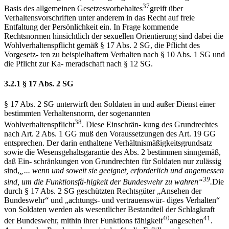
37
Basis des allgemeinen Gesetzesvorbehaltes
greift über
Verhaltensvorschriften unter anderem in das Recht auf freie
Entfaltung der Persönlichkeit ein. In Frage kommende
Rechtsnormen hinsichtlich der sexuellen Orientierung sind dabei die
Wohlverhaltenspflicht gemäß § 17 Abs. 2 SG, die Pflicht des
Vorgesetz- ten zu beispielhaftem Verhalten nach § 10 Abs. 1 SG und
die Pflicht zur Ka- meradschaft nach § 12 SG.
3.2.1 § 17 Abs. 2 SG
§ 17 Abs. 2 SG unterwirft den Soldaten in und außer Dienst einer
bestimmten Verhaltensnorm, der sogenannten
38
Wohlverhaltenspflicht
. Diese Einschrän- kung des Grundrechtes
nach Art. 2 Abs. 1 GG muß den Voraussetzungen des Art. 19 GG
entsprechen. Der darin enthaltene Verhältnismäßigkeitsgrundsatz
sowie die Wesensgehaltsgarantie des Abs. 2 bestimmen sinngemäß,
daß Ein- schränkungen von Grundrechten für Soldaten nur zulässig
sind,
„
... wenn und
soweit sie geeignet, erforderlich und angemessen
39
sind, um die Funktionsf
ä
-
higkeit der Bundeswehr zu wahren
“
.
Die
durch § 17 Abs. 2 SG geschützten Rechtsgüter „Ansehen der
Bundeswehr“ und „achtungs- und vertrauenswür- diges Verhalten“
von Soldaten werden als wesentlicher Bestandteil der Schlagkraft
40
41
der Bundeswehr, mithin ihrer Funktions fähigkeit
angesehen
.