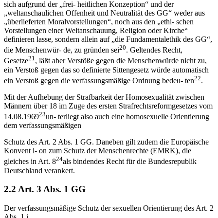
sich aufgrund der „frei- heitlichen Konzeption“ und der
„weltanschaulichen Offenheit und Neutralität des GG“ weder aus
„überlieferten Moralvorstellungen“, noch aus den „ethi- schen
Vorstellungen einer Weltanschauung, Religion oder Kirche“
definieren lasse, sondern allein auf „die Fundamentalethik des GG“,
20
die Menschenwür- de, zu gründen sei
. Geltendes Recht,
21
Gesetze
, läßt aber Verstöße gegen die Menschenwürde nicht zu,
ein Verstoß gegen das so definierte Sittengesetz würde automatisch
22
ein Verstoß gegen die verfassungsmäßige Ordnung bedeu- ten
.
Mit der Aufhebung der Strafbarkeit der Homosexualität zwischen
Männern über 18 im Zuge des ersten Strafrechtsreformgesetzes vom
23
14.08.1969
un- terliegt also auch eine homosexuelle Orientierung
dem verfassungsmäßigen
Schutz des Art. 2 Abs. 1 GG. Daneben gilt zudem die Europäische
Konvent i- on zum Schutz der Menschenrechte (EMRK), die
24
gleiches in Art. 8
als bindendes Recht für die Bundesrepublik
Deutschland verankert.
2.2 Art. 3 Abs. 1 GG
Der verfassungsmäßige Schutz der sexuellen Orientierung des Art. 2
Abs. 1 i.