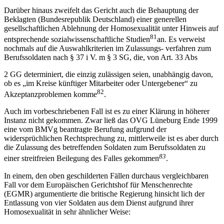
Darüber hinaus zweifelt das Gericht auch die Behauptung der
Beklagten (Bundesrepublik Deutschland) einer generellen
gesellschaftlichen Ablehnung der Homosexualität unter Hinweis auf
81
entsprechende sozialwissenschaftliche Studien
an. Es verweist
nochmals auf die Auswahlkriterien im Zulassungs- verfahren zum
Berufssoldaten nach § 37 i V. m § 3 SG, die, von Art. 33 Abs
2 GG determiniert, die einzig zulässigen seien, unabhängig davon,
ob es „im Kreise künftiger Mitarbeiter oder Untergebener“ zu
82
Akzeptanzproblemen komme
.
Auch im vorbeschriebenen Fall ist es zu einer Klärung in höherer
Instanz nicht gekommen. Zwar ließ das OVG Lüneburg Ende 1999
eine vom BMVg beantragte Berufung aufgrund der
widersprüchlichen Rechtsprechung zu, mittlerweile ist es aber durch
die Zulassung des betreffenden Soldaten zum Berufssoldaten zu
83
einer streitfreien Beilegung des Falles gekommen
.
In einem, den oben geschilderten Fällen durchaus vergleichbaren
Fall vor dem Europäischen Gerichtshof für Menschenrechte
(EGMR) argumentierte die britische Regierung hinsicht lich der
Entlassung von vier Soldaten aus dem Dienst aufgrund ihrer
Homosexualität in sehr ähnlicher Weise: