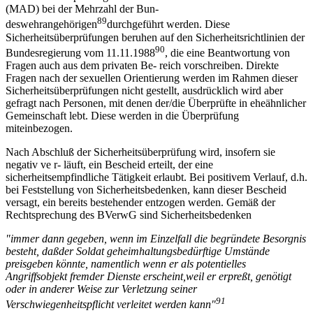
(MAD) bei der Mehrzahl der Bun-
89
deswehrangehörigen
durchgeführt werden. Diese
Sicherheitsüberprüfungen beruhen auf den Sicherheitsrichtlinien der
90
Bundesregierung vom 11.11.1988
, die eine Beantwortung von
Fragen auch aus dem privaten Be- reich vorschreiben. Direkte
Fragen nach der sexuellen Orientierung werden im Rahmen dieser
Sicherheitsüberprüfungen nicht gestellt, ausdrücklich wird aber
gefragt nach Personen, mit denen der/die Überprüfte in eheähnlicher
Gemeinschaft lebt. Diese werden in die Überprüfung
miteinbezogen.
Nach Abschluß der Sicherheitsüberprüfung wird, insofern sie
negativ ve r- läuft, ein Bescheid erteilt, der eine
sicherheitsempfindliche Tätigkeit erlaubt. Bei positivem Verlauf, d.h.
bei Feststellung von Sicherheitsbedenken, kann dieser Bescheid
versagt, ein bereits bestehender entzogen werden. Gemäß der
Rechtsprechung des BVerwG sind Sicherheitsbedenken
"immer dann gegeben, wenn im Einzelfall die begr
ü
ndete Besorgnis
besteht, da
ß
der Soldat geheimhaltungsbed
ü
rftige Umst
ä
nde
preisgeben k
ö
nnte, na
mentlich wenn er als potentielles
Angriffsobjekt fremder Dienste erscheint,
weil er erpre
ß
t, gen
ö
tigt
oder in anderer Weise zur Verletzung seiner
91
Ver
schwiegenheitspflicht verleitet werden kann"