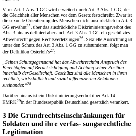
V. m. Art. 1 Abs. 1 GG wird erweitert durch Art. 3 Abs. 1 GG, der
die Gleichheit aller Menschen vor dem Gesetz festschreibt. Zwar ist
die sexuelle Orientierung des Menschen nicht ausdrücklich in Art. 3
25
GG erwähnt
, über das ausdrückliche Diskriminierungsverbot des
Abs. 3 hinaus definiert aber auch Art. 3 Abs. 1 GG ein geschütztes
26
Abwehrrecht gegen Rechtsverletzungen
. Sexuelle Ausrichtung ist
unter den Schutz des Art. 3 Abs. 1 GG zu subsumieren, folgt man
27
der Definition Osterloh’s
:
„
Seinen Schutzgegenstand hat das Abwehrrecht
im Anspruch des
Berech
tigten auf Ber
ü
cksichtigung und Achtung seiner Position
innerhalb der
Gesellschaft. Gesch
ü
tzt sind alle Menschen in ihren
rechtlich, wirtschaft
lich und sozial differenzierten Relationen
28
zueinander.
“
Darüber hinaus ist ein Diskriminierungsverbot über Art. 14
29
EMRK
in der Bundesrepublik Deutschland gesetzlich verankert.
3 Die Grundrechtseinschränkungen für
Soldaten und ihre verfas- sungsrechtliche
Legitimation