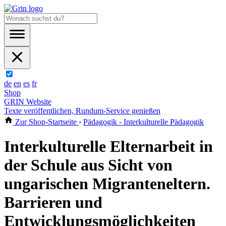
de
en
es
fr
Shop
GRIN Website
Texte veröffentlichen, Rundum-Service genießen
Zur Shop-Startseite
›
Pädagogik - Interkulturelle Pädagogik
Interkulturelle Elternarbeit in
der Schule aus Sicht von
ungarischen Migranteneltern.
Barrieren und
Entwicklungsmöglichkeiten