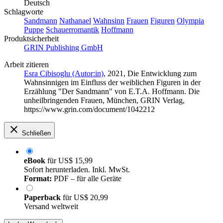
Deutsch
Schlagworte
Sandmann
Nathanael
Wahnsinn
Frauen
Figuren
Olympia
Puppe
Schauerromantik
Hoffmann
Produktsicherheit
GRIN Publishing GmbH
Arbeit zitieren
Esra Cibisoglu (Autor:in)
, 2021, Die Entwicklung zum
Wahnsinnigen im Einfluss der weiblichen Figuren in der
Erzählung "Der Sandmann" von E.T.A. Hoffmann. Die
unheilbringenden Frauen, München, GRIN Verlag,
https://www.grin.com/document/1042212
Schließen
eBook
für
US$ 15,99
Sofort herunterladen. Inkl. MwSt.
Format:
PDF – für alle Geräte
Paperback
für
US$ 20,99
Versand weltweit