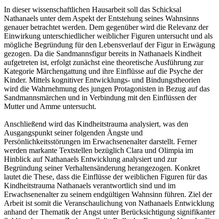
In dieser wissenschaftlichen Hausarbeit soll das Schicksal
Nathanaels unter dem Aspekt der Entstehung seines Wahnsinns
genauer betrachtet werden. Dem gegenüber wird die Relevanz der
Einwirkung unterschiedlicher weiblicher Figuren untersucht und als
mögliche Begründung für den Lebensverlauf der Figur in Erwägung
gezogen. Da die Sandmannsfigur bereits in Nathanaels Kindheit
aufgetreten ist, erfolgt zunächst eine theoretische Ausführung zur
Kategorie Märchengattung und ihre Einflüsse auf die Psyche der
Kinder. Mittels kognitiver Entwicklungs- und Bindungstheorien
wird die Wahrnehmung des jungen Protagonisten in Bezug auf das
Sandmannsmärchen und in Verbindung mit den Einflüssen der
Mutter und Amme untersucht.
Anschließend wird das Kindheitstrauma analysiert, was den
Ausgangspunkt seiner folgenden Ängste und
Persönlichkeitsstörungen im Erwachsenenalter darstellt. Ferner
werden markante Textstellen bezüglich Clara und Olimpia im
Hinblick auf Nathanaels Entwicklung analysiert und zur
Begründung seiner Verhaltensänderung herangezogen. Konkret
lautet die These, dass die Einflüsse der weiblichen Figuren für das
Kindheitstrauma Nathanaels verantwortlich sind und im
Erwachsenenalter zu seinem endgültigen Wahnsinn führen. Ziel der
Arbeit ist somit die Veranschaulichung von Nathanaels Entwicklung
anhand der Thematik der Angst unter Berücksichtigung signifikanter