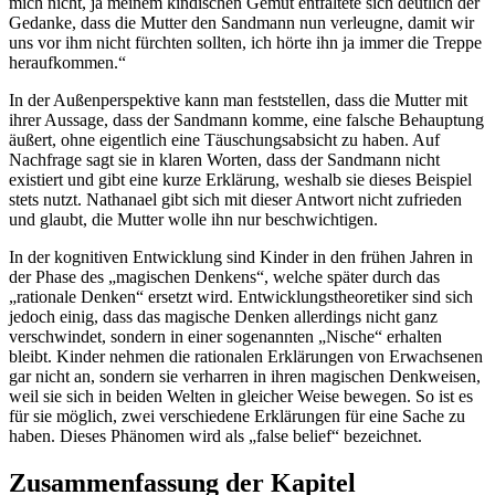
mich nicht, ja meinem kindischen Gemüt entfaltete sich deutlich der
Gedanke, dass die Mutter den Sandmann nun verleugne, damit wir
uns vor ihm nicht fürchten sollten, ich hörte ihn ja immer die Treppe
heraufkommen.“
In der Außenperspektive kann man feststellen, dass die Mutter mit
ihrer Aussage, dass der Sandmann komme, eine falsche Behauptung
äußert, ohne eigentlich eine Täuschungsabsicht zu haben. Auf
Nachfrage sagt sie in klaren Worten, dass der Sandmann nicht
existiert und gibt eine kurze Erklärung, weshalb sie dieses Beispiel
stets nutzt. Nathanael gibt sich mit dieser Antwort nicht zufrieden
und glaubt, die Mutter wolle ihn nur beschwichtigen.
In der kognitiven Entwicklung sind Kinder in den frühen Jahren in
der Phase des „magischen Denkens“, welche später durch das
„rationale Denken“ ersetzt wird. Entwicklungstheoretiker sind sich
jedoch einig, dass das magische Denken allerdings nicht ganz
verschwindet, sondern in einer sogenannten „Nische“ erhalten
bleibt. Kinder nehmen die rationalen Erklärungen von Erwachsenen
gar nicht an, sondern sie verharren in ihren magischen Denkweisen,
weil sie sich in beiden Welten in gleicher Weise bewegen. So ist es
für sie möglich, zwei verschiedene Erklärungen für eine Sache zu
haben. Dieses Phänomen wird als „false belief“ bezeichnet.
Zusammenfassung der Kapitel