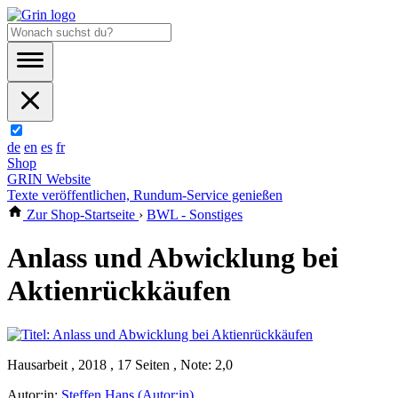
de
en
es
fr
Shop
GRIN Website
Texte veröffentlichen, Rundum-Service genießen
Zur Shop-Startseite
›
BWL - Sonstiges
Anlass und Abwicklung bei
Aktienrückkäufen
Hausarbeit , 2018 , 17 Seiten , Note: 2,0
Autor:in:
Steffen Hans (Autor:in)