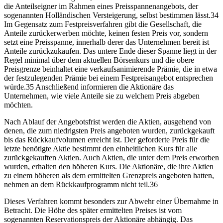
die Anteilseigner im Rahmen eines Preisspannenangebots, der
sogenannten Holländischen Versteigerung, selbst bestimmen lässt.34
Im Gegensatz zum Festpreisverfahren gibt die Gesellschaft, die
Anteile zurückerwerben möchte, keinen festen Preis vor, sondern
setzt eine Preisspanne, innerhalb derer das Unternehmen bereit ist
Anteile zurückzukaufen. Das untere Ende dieser Spanne liegt in der
Regel minimal über dem aktuellen Börsenkurs und die obere
Preisgrenze beinhaltet eine verkaufsanimierende Prämie, die in etwa
der festzulegenden Prämie bei einem Festpreisangebot entsprechen
würde.35 Anschließend informieren die Aktionäre das
Unternehmen, wie viele Anteile sie zu welchem Preis abgeben
möchten.
Nach Ablauf der Angebotsfrist werden die Aktien, ausgehend von
denen, die zum niedrigsten Preis angeboten wurden, zurückgekauft
bis das Rückkaufvolumen erreicht ist. Der geforderte Preis für die
letzte benötigte Aktie bestimmt den einheitlichen Kurs für alle
zurückgekauften Aktien. Auch Aktien, die unter dem Preis erworben
wurden, erhalten den höheren Kurs. Die Aktionäre, die ihre Aktien
zu einem höheren als dem ermittelten Grenzpreis angeboten hatten,
nehmen an dem Rückkaufprogramm nicht teil.36
Dieses Verfahren kommt besonders zur Abwehr einer Übernahme in
Betracht. Die Höhe des später ermittelten Preises ist vom
sogenannten Reservationspreis der Aktionäre abhängig. Das