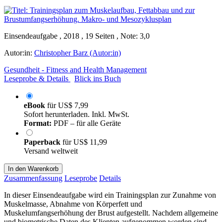
Einsendeaufgabe , 2018 , 19 Seiten , Note: 3,0
Autor:in:
Christopher Barz (Autor:in)
Gesundheit - Fitness and Health Management
Leseprobe & Details
Blick ins Buch
eBook
für
US$ 7,99
Sofort herunterladen. Inkl. MwSt.
Format:
PDF – für alle Geräte
Paperback
für
US$ 11,99
Versand weltweit
In den Warenkorb
Zusammenfassung
Leseprobe
Details
In dieser Einsendeaufgabe wird ein Trainingsplan zur Zunahme von
Muskelmasse, Abnahme von Körperfett und
Muskelumfangserhöhung der Brust aufgestellt. Nachdem allgemeine
und biometrische Daten des Klienten aufgenommen worden sind,