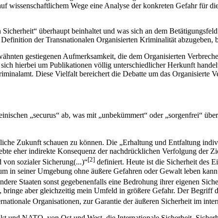
auf wissenschaftlichem Wege eine Analyse der konkreten Gefahr für die 
n Sicherheit“ überhaupt beinhaltet und was sich an dem Betätigungsfel
 Definition der Transnationalen Organisierten Kriminalität abzugeben, 
wähnten gestiegenen Aufmerksamkeit, die dem Organisierten Verbrechen 
s sich hierbei um Publikationen völlig unterschiedlicher Herkunft han
riminalamt. Diese Vielfalt bereichert die Debatte um das Organisierte 
ateinischen „securus“ ab, was mit „unbekümmert“ oder „sorgenfrei“ übe
nliche Zukunft schauen zu können. Die „Erhaltung und Entfaltung indiv
estrebte eher indirekte Konsequenz der nachdrücklichen Verfolgung der 
[2]
 von sozialer Sicherung(...)“
definiert. Heute ist die Sicherheit des
iduum in seiner Umgebung ohne äußere Gefahren oder Gewalt leben kann. E
andere Staaten sonst gegebenenfalls eine Bedrohung ihrer eigenen Sicher
bringe aber gleichzeitig mein Umfeld in größere Gefahr. Der Begriff de
ternationale Organisationen, zur Garantie der äußeren Sicherheit im inte
kt und NATO, von Ost und West, die Internationale Sicherheit, Sicherhe