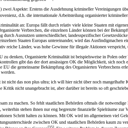
...) zwei Aspekte: Erstens die Ausdehnung krimineller Vereinigungen übe
ienz, d.h. die internationale Arbeitsteilung organisierter kriminelle
riminalität an: Europa fällt durch relativ viele kleine Staaten mit eig
s Organisierte Verbrechen, die einzelnen Länder können bei der Bekäm
g durch Ausnutzen unterschiedlicher, landesspezifischer Gesetzeslücken
einzelnen Staaten Europas untereinander, wird das Ausfindigmachen eine
tiv reiche Länder, was hohe Gewinne für illegale Aktionen verspricht, u
u denken, Organisierte Kriminalität ist beispielsweise in Polen oder 
trollen gibt das der dort ansässigen OK die Möglichkeit, sich noch e
ie EU die gemeinsame Bekämpfung des Organisierten Verbrechens erleic
t werden.
t nicht das non plus ultra; ich will hier nicht über noch mangelhafte K
ritik nicht unangebracht ist, aber darüber ist bereits so oft geschrie
sam zu machen. So fehlt staatlichen Behörden oftmals die notwendige F
, weiterhin stehen ihnen nur eng begrenzte finanzielle Spielräume zur
ationen Schritt halten zu können. Mit OK wird im allgemeinen viel Gel
ttungsunterschiede zwischen OK und staatlichen Behörden kaum zu ve
[35]