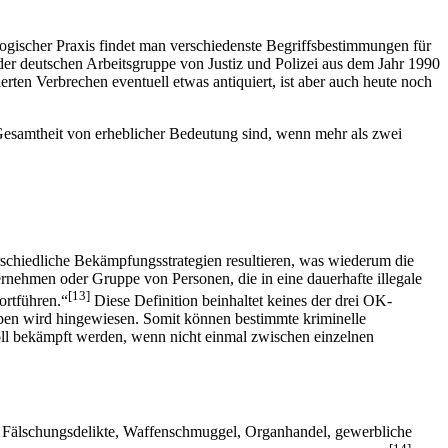
ologischer Praxis findet man verschiedenste Begriffsbestimmungen für
 der deutschen Arbeitsgruppe von Justiz und Polizei aus dem Jahr 1990
ten Verbrechen eventuell etwas antiquiert, ist aber auch heute noch
 Gesamtheit von erheblicher Bedeutung sind, wenn mehr als zwei
schiedliche Bekämpfungsstrategien resultieren, was wiederum die
ternehmen oder Gruppe von Personen, die in eine dauerhafte illegale
[13]
ortführen.“
Diese Definition beinhaltet keines der drei OK-
ben wird hingewiesen. Somit können bestimmte kriminelle
oll bekämpft werden, wenn nicht einmal zwischen einzelnen
l, Fälschungsdelikte, Waffenschmuggel, Organhandel, gewerbliche