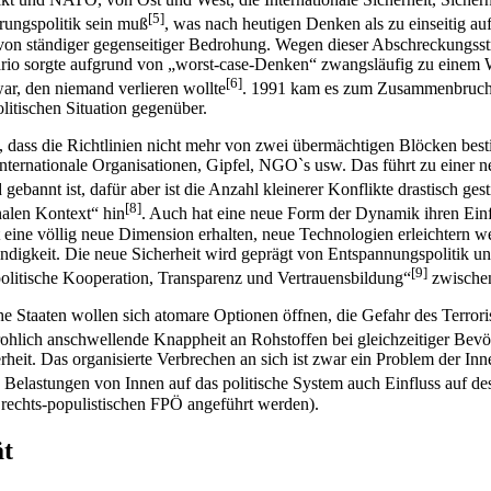
[5]
erungspolitik sein muß
, was nach heutigen Denken als zu einseitig au
von ständiger gegenseitiger Bedrohung. Wegen dieser Abschreckungsstra
ario sorgte aufgrund von „worst-case-Denken“ zwangsläufig zu einem 
[6]
r, den niemand verlieren wollte
. 1991 kam es zum Zusammenbruch
litischen Situation gegenüber.
 dass die Richtlinien nicht mehr von zwei übermächtigen Blöcken best
Internationale Organisationen, Gipfel, NGO`s usw. Das führt zu einer n
ebannt ist, dafür aber ist die Anzahl kleinerer Konflikte drastisch ges
[8]
nalen Kontext“ hin
. Auch hat eine neue Form der Dynamik ihren Einf
 hat eine völlig neue Dimension erhalten, neue Technologien erleicht
windigkeit. Die neue Sicherheit wird geprägt von Entspannungspolitik 
[9]
tspolitische Kooperation, Transparenz und Vertrauensbildung“
zwischen
he Staaten wollen sich atomare Optionen öffnen, die Gefahr des Terror
rohlich anschwellende Knappheit an Rohstoffen bei gleichzeitiger Bev
rheit. Das organisierte Verbrechen an sich ist zwar ein Problem der Inn
a Belastungen von Innen auf das politische System auch Einfluss auf de
 rechts-populistischen FPÖ angeführt werden).
ät