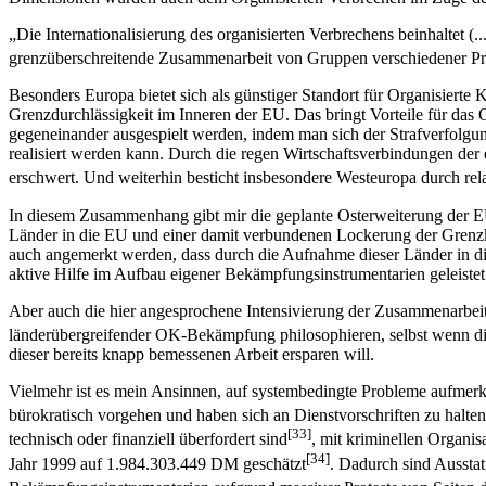
„Die Internationalisierung des organisierten Verbrechens beinhaltet (
grenzüberschreitende Zusammenarbeit von Gruppen verschiedener Proven
Besonders Europa bietet sich als günstiger Standort für Organisierte K
Grenzdurchlässigkeit im Inneren der EU. Das bringt Vorteile für da
gegeneinander ausgespielt werden, indem man sich der Strafverfolgun
realisiert werden kann. Durch die regen Wirtschaftsverbindungen der 
erschwert. Und weiterhin besticht insbesondere Westeuropa durch rela
In diesem Zusammenhang gibt mir die geplante Osterweiterung der EU z
Länder in die EU und einer damit verbundenen Lockerung der Grenzkon
auch angemerkt werden, dass durch die Aufnahme dieser Länder in d
aktive Hilfe im Aufbau eigener Bekämpfungsinstrumentarien geleiste
Aber auch die hier angesprochene Intensivierung der Zusammenarbeit is
länderübergreifender OK-Bekämpfung philosophieren, selbst wenn die K
dieser bereits knapp bemessenen Arbeit ersparen will.
Vielmehr ist es mein Ansinnen, auf systembedingte Probleme aufmerk
bürokratisch vorgehen und haben sich an Dienstvorschriften zu halten
[33]
technisch oder finanziell überfordert sind
, mit kriminellen Organis
[34]
Jahr 1999 auf 1.984.303.449 DM geschätzt
. Dadurch sind Aussta