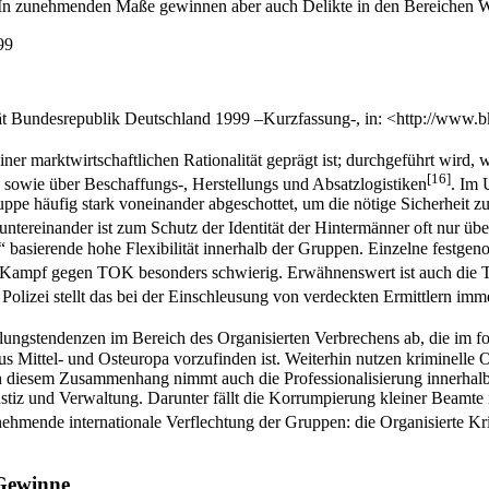
 In zunehmenden Maße gewinnen aber auch Delikte in den Bereichen Wi
99
tät Bundesrepublik Deutschland 1999 –Kurzfassung-, in: <http://www.b
er marktwirtschaftlichen Rationalität geprägt ist; durchgeführt wird, w
[16]
 sowie über Beschaffungs-, Herstellungs und Absatzlogistiken
. Im 
ppe häufig stark voneinander abgeschottet, um die nötige Sicherheit zu
ntereinander ist zum Schutz der Identität der Hintermänner oft nur üb
“ basierende hohe Flexibilität innerhalb der Gruppen. Einzelne festg
 Kampf gegen TOK besonders schwierig. Erwähnenswert ist auch die Tat
 Polizei stellt das bei der Einschleusung von verdeckten Ermittlern i
ungstendenzen im Bereich des Organisierten Verbrechens ab, die im fo
 Mittel- und Osteuropa vorzufinden ist. Weiterhin nutzen kriminelle 
. In diesem Zusammenhang nimmt auch die Professionalisierung innerha
ustiz und Verwaltung. Darunter fällt die Korrumpierung kleiner Beamt
unehmende internationale Verflechtung der Gruppen: die Organisierte K
 Gewinne