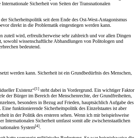
Internationale Sicherheit von Seiten der Transnationalen
d der Sicherheitspolitik seit dem Ende des Ost-West-Antagonismus
bevor direkt in die Problematik eingestiegen werden kann.
zuteil wird, erfreulicherweise sehr zahlreich und vor allen Dingen
delt, sowohl wissenschaftliche Abhandlungen von Politologen und
Verbrechen bedeutend.
rsetzt werden kann. Sicherheit ist ein Grundbedürfnis des Menschen,
[1]
idueller Existenz“
steht dabei in Vordergrund. Ein wichtiger Faktor
Ziele der Bürger im Bereich der Menschenrechte, der Grundfreiheiten,
 Einzelnen, besonders in Bezug auf Frieden, hauptsächlich Aufgabe des
ine funktionierende Sicherheitspolitik des Einzelstaates ist aber
heit in der Politik des ersteren sehen. Wenn ich mir beispielsweise
r Internationalen Sicherheit umfasst somit alle zwischenstaatlichen
[4]
rnationalen System
.
it hatte vorrangig militärische Bedeutung. So war beispielsweise die