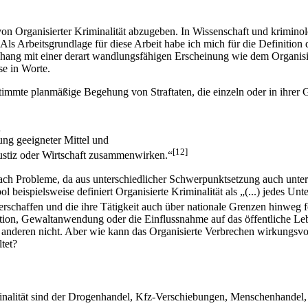
n von Organisierter Kriminalität abzugeben. In Wissenschaft und krimin
 Als Arbeitsgrundlage für diese Arbeit habe ich mich für die Definition
ang mit einer derart wandlungsfähigen Erscheinung wie dem Organisier
se in Worte.
stimmte planmäßige Begehung von Straftaten, die einzeln oder in ihrer
n
ng geeigneter Mittel und
[12]
Justiz oder Wirtschaft zusammenwirken.“
ach Probleme, da aus unterschiedlicher Schwerpunktsetzung auch unter
beispielsweise definiert Organisierte Kriminalität als „(...) jedes Un
erschaffen und die ihre Tätigkeit auch über nationale Grenzen hinweg f
ation, Gewaltanwendung oder die Einflussnahme auf das öffentliche Le
r anderen nicht. Aber wie kann das Organisierte Verbrechen wirkungsv
tet?
iminalität sind der Drogenhandel, Kfz-Verschiebungen, Menschenhande