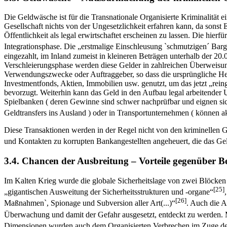
Die Geldwäsche ist für die Transnationale Organisierte Kriminalität ei
Gesellschaft nichts von der Ungesetzlichkeit erfahren kann, da sons
Öffentlichkeit als legal erwirtschaftet erscheinen zu lassen. Die hier
Integrationsphase. Die „erstmalige Einschleusung `schmutzigen´ Barge
eingezahlt, im Inland zumeist in kleineren Beträgen unterhalb der 
Verschleierungsphase werden diese Gelder in zahlreichen Überweisung
Verwendungszwecke oder Auftraggeber, so dass die ursprüngliche Herk
Investmentfonds, Aktien, Immobilien usw. genutzt, um das jetzt „rei
bevorzugt. Weiterhin kann das Geld in den Aufbau legal arbeitender 
Spielbanken ( deren Gewinne sind schwer nachprüfbar und eignen si
Geldtransfers ins Ausland ) oder in Transportunternehmen ( können 
Diese Transaktionen werden in der Regel nicht von den kriminellen 
und Kontakten zu korrupten Bankangestellten angeheuert, die das 
3.4. Chancen der Ausbreitung – Vorteile gegenüber 
Im Kalten Krieg wurde die globale Sicherheitslage von zwei Blöcken
[25]
„gigantischen Ausweitung der Sicherheitsstrukturen und -organe“
[26]
Maßnahmen`, Spionage und Subversion aller Art(...)“
. Auch die A
Überwachung und damit der Gefahr ausgesetzt, entdeckt zu werden. 
Dimensionen wurden auch dem Organisierten Verbrechen im Zuge de