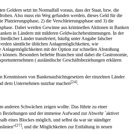
ten Geldern setzt im Normalfall voraus, dass der Staat, bzw. die
 drohen. Also muss ein Weg gefunden werden, dieses Geld für die
 die Platzierungsphase, 2) die Verschleierungsphase und 3) die
ngsphase. Dabei werden Gewinne aus kriminellen Aktionen in Banken
i Banken in Ländern mit milderen Geldwäschebestimmungen. In der
edlicher Länder transferiert, häufig unter Angabe falscher
 werden sämtliche üblichen Anlagemöglichkeiten, wie
ge Anlagemöglichkeiten mit der Option zur schnellen Abstoßung
ein können. Besonders beliebte Branchen sind dabei die Gastronomie,
xportunternehmen ( ausländische Geschäftsbeziehungen erklären
uen Kenntnissen von Bankenaufsichtsgesetzen der einzelnen Länder
[24]
 und dem Unternehmen nutzbar machen
.
em anderen Schwächen zeigen wollte. Das führte zu einer
alen Beziehungen und der immense Aufwand zur Abwehr ´aktiver
lb eines Blockes möglich, und selbst da war sie ständiger
[27]
slinien“
, und die Möglichkeiten zur Entfaltung in neuen