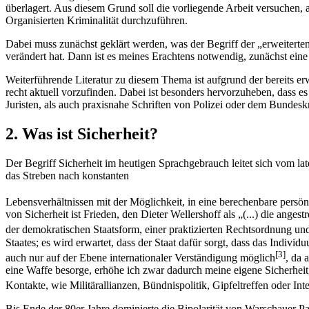
überlagert. Aus diesem Grund soll die vorliegende Arbeit versuchen, 
Organisierten Kriminalität durchzuführen.
Dabei muss zunächst geklärt werden, was der Begriff der „erweiterte
verändert hat. Dann ist es meines Erachtens notwendig, zunächst eine
Weiterführende Literatur zu diesem Thema ist aufgrund der bereits er
recht aktuell vorzufinden. Dabei ist besonders hervorzuheben, dass e
Juristen, als auch praxisnahe Schriften von Polizei oder dem Bundesk
2. Was ist Sicherheit?
Der Begriff Sicherheit im heutigen Sprachgebrauch leitet sich vom l
das Streben nach konstanten
Lebensverhältnissen mit der Möglichkeit, in eine berechenbare persö
von Sicherheit ist Frieden, den Dieter Wellershoff als „(...) die ang
der demokratischen Staatsform, einer praktizierten Rechtsordnung und
Staates; es wird erwartet, dass der Staat dafür sorgt, dass das Indiv
[3]
auch nur auf der Ebene internationaler Verständigung möglich
, da 
eine Waffe besorge, erhöhe ich zwar dadurch meine eigene Sicherheit, 
Kontakte, wie Militärallianzen, Bündnispolitik, Gipfeltreffen oder In
Bis Ende der 80er Jahre dominierte die Bipolarität von Warschauer Pa