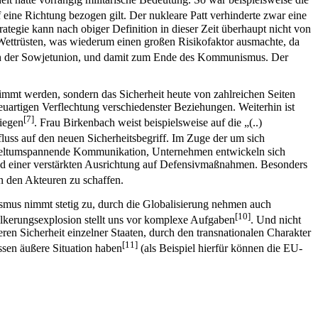
f eine Richtung bezogen gilt. Der nukleare Patt verhinderte zwar eine
tegie kann nach obiger Definition in dieser Zeit überhaupt nicht von
Wettrüsten, was wiederum einen großen Risikofaktor ausmachte, da
 der Sowjetunion, und damit zum Ende des Kommunismus. Der
immt werden, sondern das Sicherheit heute von zahlreichen Seiten
euartigen Verflechtung verschiedenster Beziehungen. Weiterhin ist
[7]
tiegen
. Frau Birkenbach weist beispielsweise auf die „(..)
luss auf den neuen Sicherheitsbegriff. Im Zuge der um sich
ern weltumspannende Kommunikation, Unternehmen entwickeln sich
und einer verstärkten Ausrichtung auf Defensivmaßnahmen. Besonders
 den Akteuren zu schaffen.
ismus nimmt stetig zu, durch die Globalisierung nehmen auch
[10]
ölkerungsexplosion stellt uns vor komplexe Aufgaben
. Und nicht
eren Sicherheit einzelner Staaten, durch den transnationalen Charakter
[11]
ssen äußere Situation haben
(als Beispiel hierfür können die EU-