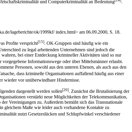
[14]
rtschaftskriminalität und Computerkriminalität an Bedeutung
.
ka.de/lageberichte/ok/1999kf/ index.html> am 06.09.2000, S. 18.
[15]
as Profite verspricht
. OK-Gruppen sind häufig wie ein
Unterschied zu legal arbeitenden Unternehmen sind jedoch die
 wahren, bei einer Entdeckung krimineller Aktivitäten sind so nur
er vorgegebene Informationswege oder über Mittelsmänner erlaubt.
enommene Personen, sowohl aus den unteren Ebenen, als auch aus den
sache, dass kriminelle Organisationen auffallend häufig aus einer
mmer wieder vor unüberwindbare Hindernisse.
[20]
lgenden dargestellt werden sollen
. Zunächst die Brutalisierung der
Organisationen verstärkt neue Möglichkeiten der Telekommunikation,
lb der Vereinigungen zu. Außerdem bemüht sich das Transnationale
e in gleichem Maße wie leider auch vorhandene Kontakte zu
riminalität nutzt Gesetzeslücken und Schlupfwinkel verschiedener