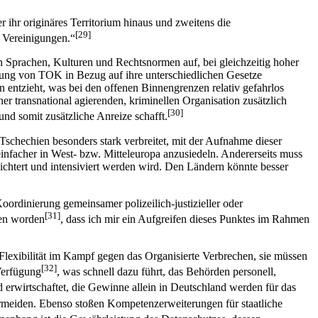
r ihr originäres Territorium hinaus und zweitens die
[29]
r Vereinigungen.“
enen Sprachen, Kulturen und Rechtsnormen auf, bei gleichzeitig hoher
pfung von TOK in Bezug auf ihre unterschiedlichen Gesetze
 entzieht, was bei den offenen Binnengrenzen relativ gefahrlos
r transnational agierenden, kriminellen Organisation zusätzlich
[30]
nd somit zusätzliche Anreize schafft.
Tschechien besonders stark verbreitet, mit der Aufnahme dieser
infacher in West- bzw. Mitteleuropa anzusiedeln. Andererseits muss
htert und intensiviert werden wird. Den Ländern könnte besser
oordinierung gemeinsamer polizeilich-justizieller oder
[31]
ben worden
, dass ich mir ein Aufgreifen dieses Punktes im Rahmen
lexibilität im Kampf gegen das Organisierte Verbrechen, sie müssen
[32]
 Verfügung
, was schnell dazu führt, das Behörden personell,
d erwirtschaftet, die Gewinne allein in Deutschland werden für das
rmeiden. Ebenso stoßen Kompetenzerweiterungen für staatliche