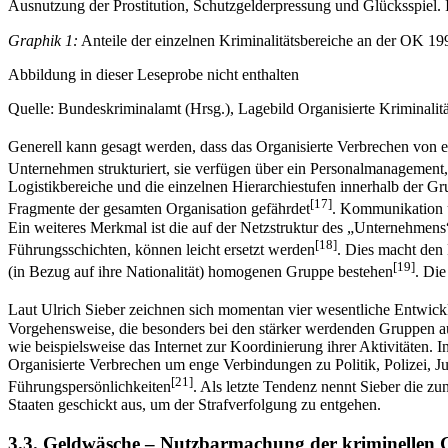
Ausnutzung der Prostitution, Schutzgelderpressung und Glücksspiel.
Graphik 1:
Anteile der einzelnen Kriminalitätsbereiche an der OK 19
Abbildung in dieser Leseprobe nicht enthalten
Quelle: Bundeskriminalamt (Hrsg.), Lagebild Organisierte Kriminali
Generell kann gesagt werden, dass das Organisierte Verbrechen von ein
Unternehmen strukturiert, sie verfügen über ein Personalmanagement,
Logistikbereiche und die einzelnen Hierarchiestufen innerhalb der Gru
[17]
Fragmente der gesamten Organisation gefährdet
. Kommunikation u
Ein weiteres Merkmal ist die auf der Netzstruktur des „Unternehmens
[18]
Führungsschichten, können leicht ersetzt werden
. Dies macht den
[19]
(in Bezug auf ihre Nationalität) homogenen Gruppe bestehen
. Die
Laut Ulrich Sieber zeichnen sich momentan vier wesentliche Entwickl
Vorgehensweise, die besonders bei den stärker werdenden Gruppen aus
wie beispielsweise das Internet zur Koordinierung ihrer Aktivitäten
Organisierte Verbrechen um enge Verbindungen zu Politik, Polizei, J
[21]
Führungspersönlichkeiten
. Als letzte Tendenz nennt Sieber die z
Staaten geschickt aus, um der Strafverfolgung zu entgehen.
3.3. Geldwäsche – Nutzbarmachung der kriminellen