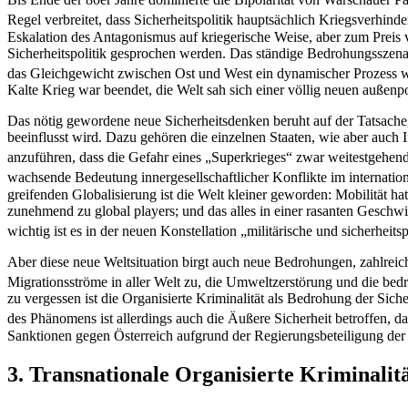
Regel verbreitet, dass Sicherheitspolitik hauptsächlich Kriegsverhind
Eskalation des Antagonismus auf kriegerische Weise, aber zum Preis 
Sicherheitspolitik gesprochen werden. Das ständige Bedrohungsszen
das Gleichgewicht zwischen Ost und West ein dynamischer Prozess wa
Kalte Krieg war beendet, die Welt sah sich einer völlig neuen außenpo
Das nötig gewordene neue Sicherheitsdenken beruht auf der Tatsache,
beeinflusst wird. Dazu gehören die einzelnen Staaten, wie aber auch 
anzuführen, dass die Gefahr eines „Superkrieges“ zwar weitestgehend g
wachsende Bedeutung innergesellschaftlicher Konflikte im internatio
greifenden Globalisierung ist die Welt kleiner geworden: Mobilität
zunehmend zu global players; und das alles in einer rasanten Gesch
wichtig ist es in der neuen Konstellation „militärische und sicherhei
Aber diese neue Weltsituation birgt auch neue Bedrohungen, zahlreic
Migrationsströme in aller Welt zu, die Umweltzerstörung und die bed
zu vergessen ist die Organisierte Kriminalität als Bedrohung der Siche
des Phänomens ist allerdings auch die Äußere Sicherheit betroffen, d
Sanktionen gegen Österreich aufgrund der Regierungsbeteiligung der
3. Transnationale Organisierte Kriminalit