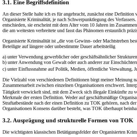
3.1. Eine Begriffsdefinition
An dieser Stelle halte ich es für angebracht, zunächst eine Definitio
Organisierte Kriminalität, je nach Schwerpunktlegung des Verfassers.
entschieden, sie erscheint mit dem Alter vom 10 Jahren im Zusammenh
die am weitesten verbreitete und fasst das Phänomen erstaunlich präzi
Organisierte Kriminalität ist „die von Gewinn- oder Machtstreben be
Beteiligte auf längere oder unbestimmte Dauer arbeitsteilig
a) unter Verwendung gewerblicher oder geschäftsähnlicher Strukture
b) unter Anwendung von Gewalt oder auch anderer zur Einschüchteru
c) unter Einflussnahme auf Politik, Medien, öffentliche Verwaltung, 
Die Vielzahl von verschiedenen Definitionen birgt meiner Meinung n
Zusammenarbeit zwischen einzelnen Organisationen erschwert. Interpol 
Tätigkeit verwickelt sind, mit dem Zweck sich illegale Einkünfte zu v
Merkmale der ersten Definition. Weder auf geschäftsmäßige Organis
Straftatbestände nach der einen Definition zu TOK gehören, nach de
Organisationen Konsens darüber besteht, was TOK überhaupt beinhal
3.2. Ausprägung und strukturelle Formen von TOK
Die wichtigsten klassischen Betätigungsfelder der Organisierten Kr