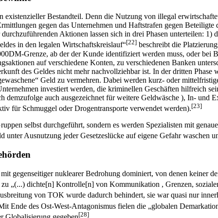
n existenzieller Bestandteil. Denn die Nutzung von illegal erwirtschafte
t Ermittlungen gegen das Unternehmen und Haftstrafen gegen Beteiligte
für durchzuführenden Aktionen lassen sich in drei Phasen unterteilen: 1)
[22]
ldes in den legalen Wirtschaftskreislauf“
beschreibt die Platzieru
20.000DM-Grenze, ab der der Kunde identifiziert werden muss, oder be
saktionen auf verschiedene Konten, zu verschiedenen Banken unterschi
unft des Geldes nicht mehr nachvollziehbar ist. In der dritten Phase
ngewaschene“ Geld zu vermehren. Dabei werden kurz- oder mittelfristi
Unternehmen investiert werden, die kriminellen Geschäften hilfreich s
ch demzufolge auch ausgezeichnet für weitere Geldwäsche ), In- und E
[23]
aktiv für Schmuggel oder Drogentransporte verwendet werden).
Gruppen selbst durchgeführt, sondern es werden Spezialisten mit gena
Geld unter Ausnutzung jeder Gesetzeslücke auf eigene Gefahr waschen
Behörden
 mit gegenseitiger nuklearer Bedrohung dominiert, von denen keiner d
, zu „(...) dichte[n] Kontrolle[n] von Kommunikation , Grenzen, sozi
usbreitung von TOK wurde dadurch behindert, sie war quasi nur innerha
Mit Ende des Ost-West-Antagonismus fielen die „globalen Demarkation
[28]
r Globalisierung gegeben
.