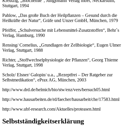
Kreutzig, „Biochemie“, Jungjohann Verlag mbH, Neckarsulm,
Stuttgart, 1994
Pahlow, „Das große Buch der Heilpflanzen – Gesund durch die
Heilkräfte der Natur“, Gräfe und Unzer GmbH, München, 1979
Pfeiffer, „Schulversuche mit Lebensmittel-Zusatzstoffen“, Behr`s
Verlag, Hamburg, 1990
Rensing/ Cornelius, „Grundlagen der Zellbiologie“, Eugen Ulmer
Verlag, Stuttgart, 1988
Richter, „Stoffwechselphysiologie der Pflanzen“, Georg Thieme
Verlag, Stuttgart, 1998
Scholz/ Elsner/ Galopin/ u.a., „Rezeptfrei – Der Ratgeber zur
Selbstmedikation“, ePrax AG, München, 2003
http://www.drd.de/helmich/bio/stw/enz/vers/bersuch05.html
http://www.hausarbeiten.de/rd/faecher/hausarbeit/che/17583.html
http://www.ubf-research.com/Aktuelles/proteasen.html
Selbstständigkeitserklärung