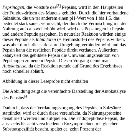
[3]
Pepsinogen
, die Vorstufe des
Pepsins, wird in den Hauptzellen
der Fundus-drüsen des Magens gebildet. Durch die hier vorhandene
Salzsäure, die un-ter anderem einen pH-Wert von 1 bis 1,5, das
bedeutet stark sauer, verursacht, der durch die Vermischung mit der
Nahrung auf ca. zwei erhöht wird, wird das Pepsinogen in Pepsin
und andere Peptide gespalten. In neutraler Reaktion würden einige
dieser Peptide als
Inhibitoren
(= Hemmstoffe) des Pepsins wirken,
was aber durch die stark saure Umgebung verhindert wird und das
Pepsin kann die restlichen Peptide direkt verdauen. Außerdem
katalysiert das gebildete Pepsin die Umwandlungsreaktion von
Pepsinogen zu neuem Pepsin. Diesen Vorgang nennt man
Autokatalyse,
da die Reaktion gerade auf Grund des Ergebnisses
noch schneller abläuft.
Abbildung in dieser Leseprobe nicht enthalten
Die Abbildung zeigt die vereinfachte Darstellung der Autokatalyse
[4]
des Pepsins
Dadurch, dass der Verdauungsvorgang des Pepsins in Salzsäure
stattfindet, wird er durch diese vereinfacht, da Nahrungsproteine
denaturiert werden und aufquellen. Die Endopeptidase Pepsin, die
aus sechs bis acht verschiedenen Enzymproteinen mit gleicher
Substratspezifität besteht, spaltet ca. zehn Prozent der