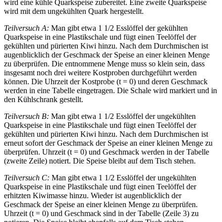
wird eine kühle Quarkspeise zubereitet. Eine zweite Quarkspeise
wird mit dem ungekühlten Quark hergestellt.
Teilversuch A:
Man gibt etwa 1 1/2 Esslöffel der gekühlten
Quarkspeise in eine Plastikschale und fügt einen Teelöffel der
gekühlten und pürierten Kiwi hinzu. Nach dem Durchmischen ist
augenblicklich der Geschmack der Speise an einer kleinen Menge
zu überprüfen. Die entnommene Menge muss so klein sein, dass
insgesamt noch drei weitere Kostproben durchgeführt werden
können. Die Uhrzeit der Kostprobe (t = 0) und deren Geschmack
werden in eine Tabelle eingetragen. Die Schale wird markiert und in
den Kühlschrank gestellt.
Teilversuch B:
Man gibt etwa 1 1/2 Esslöffel der ungekühlten
Quarkspeise in eine Plastikschale und fügt einen Teelöffel der
gekühlten und pürierten Kiwi hinzu. Nach dem Durchmischen ist
erneut sofort der Geschmack der Speise an einer kleinen Menge zu
überprüfen. Uhrzeit (t = 0) und Geschmack werden in der Tabelle
(zweite Zeile) notiert. Die Speise bleibt auf dem Tisch stehen.
Teilversuch C:
Man gibt etwa 1 1/2 Esslöffel der ungekühlten
Quarkspeise in eine Plastikschale und fügt einen Teelöffel der
erhitzten Kiwimasse hinzu. Wieder ist augenblicklich der
Geschmack der Speise an einer kleinen Menge zu überprüfen.
Uhrzeit (t = 0) und Geschmack sind in der Tabelle (Zeile 3) zu