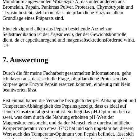
Mundraum angewandten
Wobenzym N
, das unter anderem aus
Bromelain, Papain, Pankreas Pulver, Proteasen, Chymotrypsin und
Trypsin besteht, sieht man, dass nie pflanzliche Enzyme allein
Grundlage eines Präparats sind.
Eine einzig und allein aus Pepsin bestehende Arznei zur
Selbstmedikation ist der
Pepsinwein
, der der Gewichtskontrolle
dient, da er appetitanregend und magensaftsekretionsfördernd wirkt.
[14]
7. Auswertung
Durch die für meine Facharbeit gesammelten Informationen, gehe
ich davon aus, dass sich die Frage, ob pflanzliche Proteasen das
körpereigene Enzym Pepsin ersetzen könnten, eindeutig mit Nein
beantworten lässt.
Erst einmal haben die Versuche bezüglich der pH-Abhängigkeit und
Temperatur-Abhängigkeit des Pepsins gezeigt, dass es ideal auf
seinen Einsatzort abgestimmt ist. So liegt das pH-Optimum bei ca.
zwei, was dem durch die Nahrung erhöhten pH-Wert der
Magensäure entspricht, und da der Mensch eine durchschnittliche
Körpertemperatur von etwa 37°C hat und sich ungefähr bei diesem
Wert auch das Temperatur-Optimum von Pepsin befindet, lässt sich