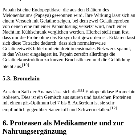
Papain ist eine Endopeptidase, die aus den Blättern des
Melonenbaums (Papaya) gewonnen wird. Ihre Wirkung lässt sich an
einem Versuch mit Gelatine zeigen, bei dem zwei Gelatineproben,
von denen eine mit einer Papainlösung versetzt wird, nach einer
Nacht im Kühlschrank verglichen werden. Hierbei stellt man fest,
dass nur die Probe ohne das Enzym hart geworden ist. Erklären lässt
sich diese Tatsache dadurch, dass sich normalerweise
Gelatineeiweiß bildet und ein dreidimensionales Netzwerk spannt,
in das Wasser eingelagert ist. Papain zerstört allerdings die
Gelatinekonstruktion zu kurzen Bruchstücken und die Gelbildung
[10]
bleibt aus.
5.3. Bromelain
[11]
Aus dem Saft der Ananas lässt sich die
Endopeptidase Bromelain
isolieren. Dies ist ein Gemisch aus sauren und basischen Proteinen
mit einem pH-Optimum bei 7 bis 8. Außerdem ist sie sehr
[12]
empfindlich gegenüber Sauerstoff und Schwermetallen.
6. Proteasen als Medikamente und zur
Nahrungsergänzung