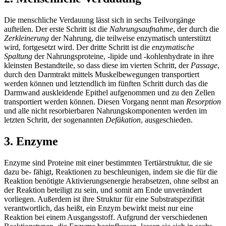
Die menschliche Verdauung lässt sich in sechs Teilvorgänge
aufteilen. Der erste Schritt ist die
Nahrungsaufnahme
, der durch die
Zerkleinerung
der Nahrung, die teilweise enzymatisch unterstützt
wird, fortgesetzt wird. Der dritte Schritt ist die
enzymatische
Spaltung
der Nahrungsproteine, -lipide und -kohlenhydrate in ihre
kleinsten Bestandteile, so dass diese im vierten Schritt, der
Passage
,
durch den Darmtrakt mittels Muskelbewegungen transportiert
werden können und letztendlich im fünften Schritt durch das die
Darmwand auskleidende Epithel aufgenommen und zu den Zellen
transportiert werden können. Diesen Vorgang nennt man
Resorption
und alle nicht resorbierbaren Nahrungskomponenten werden im
letzten Schritt, der sogenannten
Defäkation
, ausgeschieden.
3. Enzyme
Enzyme sind Proteine mit einer bestimmten Tertiärstruktur, die sie
dazu be- fähigt, Reaktionen zu beschleunigen, indem sie die für die
Reaktion benötigte Aktivierungsenergie herabsetzen, ohne selbst an
der Reaktion beteiligt zu sein, und somit am Ende unverändert
vorliegen. Außerdem ist ihre Struktur für eine Substratspezifität
verantwortlich, das heißt, ein Enzym bewirkt meist nur eine
Reaktion bei einem Ausgangsstoff. Aufgrund der verschiedenen