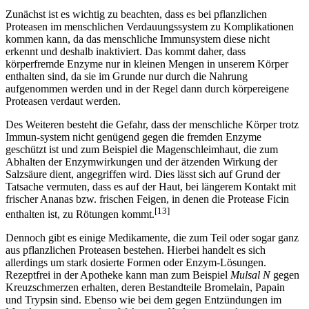
Zunächst ist es wichtig zu beachten, dass es bei pflanzlichen
Proteasen im menschlichen Verdauungssystem zu Komplikationen
kommen kann, da das menschliche Immunsystem diese nicht
erkennt und deshalb inaktiviert. Das kommt daher, dass
körperfremde Enzyme nur in kleinen Mengen in unserem Körper
enthalten sind, da sie im Grunde nur durch die Nahrung
aufgenommen werden und in der Regel dann durch körpereigene
Proteasen verdaut werden.
Des Weiteren besteht die Gefahr, dass der menschliche Körper trotz
Immun-system nicht genügend gegen die fremden Enzyme
geschützt ist und zum Beispiel die Magenschleimhaut, die zum
Abhalten der Enzymwirkungen und der ätzenden Wirkung der
Salzsäure dient, angegriffen wird. Dies lässt sich auf Grund der
Tatsache vermuten, dass es auf der Haut, bei längerem Kontakt mit
frischer Ananas bzw. frischen Feigen, in denen die Protease Ficin
[13]
enthalten ist, zu Rötungen kommt.
Dennoch gibt es einige Medikamente, die zum Teil oder sogar ganz
aus pflanzlichen Proteasen bestehen. Hierbei handelt es sich
allerdings um stark dosierte Formen oder Enzym-Lösungen.
Rezeptfrei in der Apotheke kann man zum Beispiel
Mulsal N
gegen
Kreuzschmerzen erhalten, deren Bestandteile Bromelain, Papain
und Trypsin sind. Ebenso wie bei dem gegen Entzündungen im