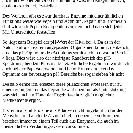
auch hier wieder ein Übereinstimmung zwischen Enzym und Ort,
an dem es arbeitet, feststellen
Des Weiteren gibt es zwar durchaus Enzyme mit einer ähnlichen
Funktions-weise wie Pepsin und Actinidin, Papain und Bromelain
sind wie auch Pepsin Endopeptidasen, dennoch lassen sich jedes
Mal Unterschiede feststellen:
So liegt zum Beispiel der pH-Wert der Kiwi bei 4. Da es in der
Natur häufig zu extrem angepassten Organismen kommt, denke ich,
dass das pH-Optimum des Actinidins somit auch in etwa im Bereich
4 liegt. Dies wäre also der niedrigste Randbereich des pH-
Spektrums, bei dem Pepsin arbeitet. Ähnliche Ergebnisse würde ich
auch bei der Papaya erwarten und beim Bromelain liegt das
Optimum des bevorzugten pH-Bereichs bei sogar sieben bis acht.
Deshalb denke ich, ersetzen diese pflanzlichen Proteasen nur zu
einem geringen Teil das Pepsin bzw. dienen nur als Unterstützung,
was sich auch an Hand der Ergebnisse bezüglich möglicher
Medikamente ergibt.
Erst einmal sind Enzyme aus Pflanzen nicht ungefährlich für den
Menschen und auch die Arzneimittel, in denen sie vorkommen,
bestehen immer zu einem Teil auch aus Enzymen, die auch im
menschlichen Verdauungssystem vorkommen.