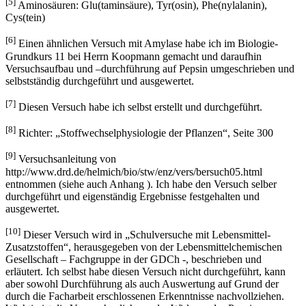
[5]
Aminosäuren: Glu(taminsäure), Tyr(osin), Phe(nylalanin),
Cys(tein)
[6]
Einen ähnlichen Versuch mit Amylase habe ich im Biologie-
Grundkurs 11 bei Herrn Koopmann gemacht und daraufhin
Versuchsaufbau und –durchführung auf Pepsin umgeschrieben und
selbstständig durchgeführt und ausgewertet.
[7]
Diesen Versuch habe ich selbst erstellt und durchgeführt.
[8]
Richter: „Stoffwechselphysiologie der Pflanzen“, Seite 300
[9]
Versuchsanleitung von
http://www.drd.de/helmich/bio/stw/enz/vers/bersuch05.html
entnommen (siehe auch Anhang ). Ich habe den Versuch selber
durchgeführt und eigenständig Ergebnisse festgehalten und
ausgewertet.
[10]
Dieser Versuch wird in „Schulversuche mit Lebensmittel-
Zusatzstoffen“, herausgegeben von der Lebensmittelchemischen
Gesellschaft – Fachgruppe in der GDCh -, beschrieben und
erläutert. Ich selbst habe diesen Versuch nicht durchgeführt, kann
aber sowohl Durchführung als auch Auswertung auf Grund der
durch die Facharbeit erschlossenen Erkenntnisse nachvollziehen.