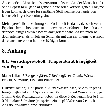
Abschließend lässt sich also zusammenfassen, das der Mensch nicht
ohne Pepsin bzw. ganz allgemein ohne seine körpereigenen Enzyme
leben könnte, da diese für sämtliche Stoffwechselvorgänge von
lebenswichtiger Bedeutung sind.
Meine persönliche Meinung zur Facharbeit ist daher, dass ich vom
Ergebnis her nichts neues und unerwartetes erfahren habe, ich aber
dennoch einiges Wissenswerte dazugelernt habe, da ich mich so
doch intensiver als im letzten Schuljahr mit diesem Thema, das mich
durchaus interessiert hat, beschäftigen konnte.
8. Anhang
8.1. Versuchsprotokoll: Temperaturabhängigkeit
von Pepsin
Materialien:
7 Reagenzgläser, 7 Bechergläser, Quark, Wasser,
Pepsin, Salzsäure, Eis, Bunsenbrenner
Durchführung:
1 g Quark in 20 ml Wasser lösen, je 2 ml in jedes
Reagenzglas füllen; 2 Spatelspitzen Pepsin in 6 ml Wasser lösen, je
1 ml in 6 der Reagenzgläser geben; in diese 6 Reagenzgläser je 1 ml
0,01 molare Salzsäure (entspricht einem pH-Wert von 2); nach
Angabe erwärmen bzw. abkühlen