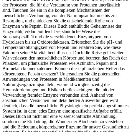
der Proteasen, die für die Verdauung von Proteinen unerlässlich
sind. Tauchen Sie ein in die komplexen Mechanismen der
menschlichen Verdauung, von der Nahrungsaufnahme bis zur
Resorption, und entdecken Sie die entscheidende Rolle von
Enzymen wie Pepsin. Dieses Buch enthüllt die Geheimnisse der
Enzymatik, erklärt auf leicht verständliche Weise die
Substratspezifität und die verschiedenen Enzymtypen, von
Hydrolasen bis zu Oxidoreduktasen. Erforschen Sie die pH- und
Temperaturabhängigkeit von Pepsin und erfahren Sie, wie diese
Faktoren seine Aktivität beeinflussen. Doch die Reise geht weiter:
Wir verlassen den menschlichen Körper und betreten das Reich der
Pflanzen, um pflanzliche Proteasen wie Actinidin, Papain und
Bromelain kennenzulernen. Können diese pflanzlichen Helfer das
körpereigene Pepsin ersetzen? Untersuchen Sie die potenziellen
Anwendungen von Proteasen in Medikamenten und
Nahrungsergänzungsmitteln, während wir gleichzeitig die
Herausforderungen und Risiken berücksichtigen, die mit der
Verwendung fremder Enzyme verbunden sind. Anhand von
anschaulichen Versuchen und detaillierten Auswertungen wird
deutlich, dass die menschliche Physiologie ein perfekt abgestimmtes
System ist, in dem jedes Enzym eine spezifische Aufgabe erfüllt.
Dieses Buch ist nicht nur eine wissenschaftliche Abhandlung,
sondern eine Einladung, die Wunder der Biochemie zu verstehen
und die Bedeutung körpereigener Enzyme für unsere Gesundheit zu