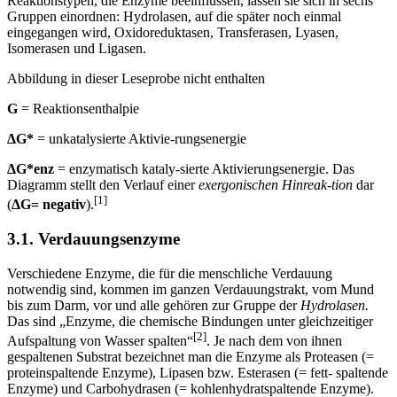
Reaktionstypen, die Enzyme beeinflussen, lassen sie sich in sechs
Gruppen einordnen: Hydrolasen, auf die später noch einmal
eingegangen wird, Oxidoreduktasen, Transferasen, Lyasen,
Isomerasen und Ligasen.
Abbildung in dieser Leseprobe nicht enthalten
G
= Reaktionsenthalpie
ΔG*
= unkatalysierte Aktivie-rungsenergie
ΔG*enz
= enzymatisch kataly-sierte Aktivierungsenergie. Das
Diagramm stellt den Verlauf einer
exergonischen Hinreak-tion
dar
[1]
(
ΔG= negativ
).
3.1. Verdauungsenzyme
Verschiedene Enzyme, die für die menschliche Verdauung
notwendig sind, kommen im ganzen Verdauungstrakt, vom Mund
bis zum Darm, vor und alle gehören zur Gruppe der
Hydrolasen.
Das sind „Enzyme, die chemische Bindungen unter gleichzeitiger
[2]
Aufspaltung von Wasser spalten“
. Je nach dem von ihnen
gespaltenen Substrat bezeichnet man die Enzyme als Proteasen (=
proteinspaltende Enzyme), Lipasen bzw. Esterasen (= fett- spaltende
Enzyme) und Carbohydrasen (= kohlenhydratspaltende Enzyme).