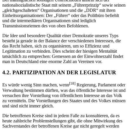
nationalsozialistische Staat mit seinem „Führerprinzip“ sowie seinen
„gleichgeschalteten“ Organisationen und die „DDR“ mit ihren
Einheitsorganisationen: Der „Führer“ oder das Politbüro befiehlt
und die intermediären Organisationen sind lediglich
Transmissionsriemen des von oben Befohlenen.
Die Idee und besondere Qualität einer Demokratie unseres Typs
besteht ja gerade in der Balance der verschiedenen Interessen, die
das Recht haben, sich zu organisieren, um so Effizienz und
Legitimation zu verbinden. Dies scheint der hiesigen Mentalität
tatsächlich zu entsprechen: Gemessen an der Einwohnerzahl findet
man in Deutschland eine enorme Zahl an Vereinen vor.
4.2. PARTIZIPATION AN DER LEGISLATUR
[18]
Es würde wenig Sinn machen, wenn
Regierung, Parlament oder
Verwaltung bestimmen dürften, was das öffentliche Interesse ist und
versuchen ihre Vorstellung von öffentlichem Interesse an das Volk
zu vermitteln. Die Vorstellungen des Staates und des Volkes müssen
und sind nicht immer gleich.
Die betroffenen Kreise sind in jedem Falle zu konsultieren, da es
heute zahlreiche Problemstellungen gibt, die ohne Mitwirkung des
Sachverstandes der betroffenen Kreise gar nicht geregelt werden