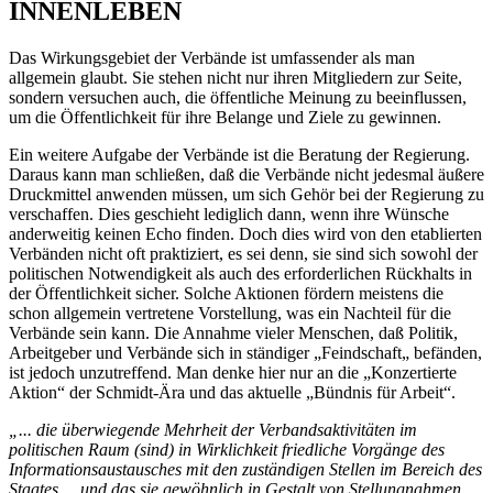
INNENLEBEN
Das Wirkungsgebiet der Verbände ist umfassender als man
allgemein glaubt. Sie stehen nicht nur ihren Mitgliedern zur Seite,
sondern versuchen auch, die öffentliche Meinung zu beeinflussen,
um die Öffentlichkeit für ihre Belange und Ziele zu gewinnen.
Ein weitere Aufgabe der Verbände ist die Beratung der Regierung.
Daraus kann man schließen, daß die Verbände nicht jedesmal äußere
Druckmittel anwenden müssen, um sich Gehör bei der Regierung zu
verschaffen. Dies geschieht lediglich dann, wenn ihre Wünsche
anderweitig keinen Echo finden. Doch dies wird von den etablierten
Verbänden nicht oft praktiziert, es sei denn, sie sind sich sowohl der
politischen Notwendigkeit als auch des erforderlichen Rückhalts in
der Öffentlichkeit sicher. Solche Aktionen fördern meistens die
schon allgemein vertretene Vorstellung, was ein Nachteil für die
Verbände sein kann. Die Annahme vieler Menschen, daß Politik,
Arbeitgeber und Verbände sich in ständiger „Feindschaft„ befänden,
ist jedoch unzutreffend. Man denke hier nur an die „Konzertierte
Aktion“ der Schmidt-Ära und das aktuelle „Bündnis für Arbeit“.
„... die überwiegende Mehrheit der Verbandsaktivitäten im
politischen Raum (sind) in Wirklichkeit friedliche Vorgänge des
Informationsaustausches mit den zuständigen Stellen im Bereich des
Staates ... und das sie gewöhnlich in Gestalt von Stellungnahmen,