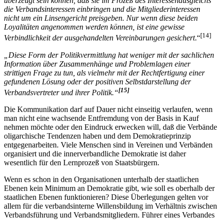
überzeugt sein können, daß sie im Prozeß des Interessenausgleichs
die Verbandsinteressen einbringen und die Mitgliederinteressen
nicht um ein Linsengericht preisgeben. Nur wenn diese beiden
Loyalitäten angenommen werden können, ist eine gewisse
[14]
Verbindlichkeit der ausgehandelten Vereinbarungen gesichert
.“
„Diese Form der Politikvermittlung hat weniger mit der sachlichen
Information über Zusammenhänge und Problemlagen einer
strittigen Frage zu tun, als vielmehr mit der Rechtfertigung einer
gefundenen Lösung oder der positiven Selbstdarstellung der
[15]
Verbandsvertreter und ihrer Politik.“
Die Kommunikation darf auf Dauer nicht einseitig verlaufen, wenn
man nicht eine wachsende Entfremdung von der Basis in Kauf
nehmen möchte oder den Eindruck erwecken will, daß die Verbände
oligarchische Tendenzen haben und dem Demokratieprinzip
entgegenarbeiten. Viele Menschen sind in Vereinen und Verbänden
organisiert und die innerverbandliche Demokratie ist daher
wesentlich für den Lernprozeß von Staatsbürgern.
Wenn es schon in den Organisationen unterhalb der staatlichen
Ebenen kein Minimum an Demokratie gibt, wie soll es oberhalb der
staatlichen Ebenen funktionieren? Diese Überlegungen gelten vor
allem für die verbandsinterne Willensbildung im Verhältnis zwischen
Verbandsführung und Verbandsmitgliedern. Führer eines Verbandes