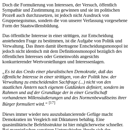
Doch die Formulierung von Interessen, der Versuch, öffentlich
Sympathie und Zustimmung zu gewinnen und sie im politischen
Prozeß auch durchzusetzen, ist jedoch nicht Ausdruck von
Gruppenegoismus, sondern die von unserer Verfassung vorgesehene
Form der Staatswillensbildung.
Das öffentliche Interesse in einer strittigen, zur Entscheidung
anstehenden Frage zu bestimmen, ist die Aufgabe von Politik und
Verwaltung. Das ihnen damit übertragene Entscheidungsmonopol ist
jedoch nicht identisch mit dem Definitionsmonopol bezüglich des
öffentlichen Interesses oder Gemeinwohls angesichts
konkurrierender Wertvorstellungen und Interessenlagen.
„Es ist das Credo einer pluralistischen Demokratie, daß das
öffentliche Interesse in einer strittigen, von der Politik bzw. der
Verwaltung zu entscheidenden Sachfrage (...) nicht von den
staatlichen Ämtern nach eigenem Gutdünken definiert, sondern im
Rahmen und auf der Grundlage der in einer Gesellschaft
vorhandenen Willensäußerungen und des Normenbewußtseins ihrer
[17]
Bürger formuliert wird.“
Dieses immer wieder neu auszubalancierende Gefüge macht
Demokratien im Vergleich mit Diktaturen behäbig. Eine
quasimilitärische Befehlsstruktur ist hier möglicherweise schneller.
Bei mannigfachen sonstigen Unterschieden ähneln sich der