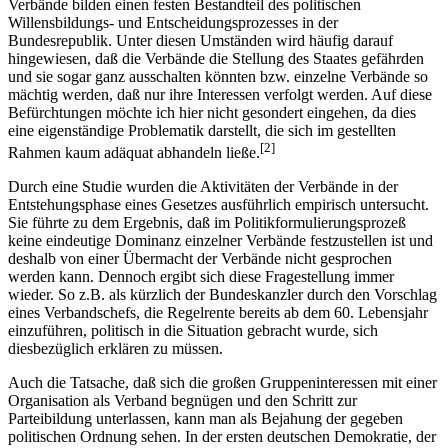
Verbände bilden einen festen Bestandteil des politischen
Willensbildungs- und Entscheidungsprozesses in der
Bundesrepublik. Unter diesen Umständen wird häufig darauf
hingewiesen, daß die Verbände die Stellung des Staates gefährden
und sie sogar ganz ausschalten könnten bzw. einzelne Verbände so
mächtig werden, daß nur ihre Interessen verfolgt werden. Auf diese
Befürchtungen möchte ich hier nicht gesondert eingehen, da dies
eine eigenständige Problematik darstellt, die sich im gestellten
[2]
Rahmen kaum adäquat abhandeln ließe.
Durch eine Studie wurden die Aktivitäten der Verbände in der
Entstehungsphase eines Gesetzes ausführlich empirisch untersucht.
Sie führte zu dem Ergebnis, daß im Politikformulierungsprozeß
keine eindeutige Dominanz einzelner Verbände festzustellen ist und
deshalb von einer Übermacht der Verbände nicht gesprochen
werden kann. Dennoch ergibt sich diese Fragestellung immer
wieder. So z.B. als kürzlich der Bundeskanzler durch den Vorschlag
eines Verbandschefs, die Regelrente bereits ab dem 60. Lebensjahr
einzuführen, politisch in die Situation gebracht wurde, sich
diesbezüglich erklären zu müssen.
Auch die Tatsache, daß sich die großen Gruppeninteressen mit einer
Organisation als Verband begnügen und den Schritt zur
Parteibildung unterlassen, kann man als Bejahung der gegeben
politischen Ordnung sehen. In der ersten deutschen Demokratie, der