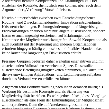
Andererseits nehmen Kompetenzen und Erfahrungen zu. Hier
entstehen die Kontakte, die nützlich sein können, aber auch dem
Argument der „Verfilzung“ Vorschub leisten.
Naschold unterscheidet zwischen zwei Entscheidungsebenen.
Routine - und Zweckentscheidungen, Innovationsentscheidungen,
Krisenentscheidungen. Richtungsänderungen und längerfristige
Problemlösungen erlauben nicht nur längere Diskussionen, sondern
lassen es auch angezeigt erscheinen, auf Erfahrungen und
Kenntnisse der Mitglieder zurückzugreifen. Sowohl Kooperation als
auch Konflikt mit der Regierung und anderen Organisationen
erfordern hingegen häufig ein rasches und flexibles Handeln, das
keine lauten und langwierigen Diskussionen erlaubt.
Pressure- Gruppen bedürfen daher weiterhin einer aktiven und mit
ausreichenden Vollmachten versehenen Spitze. Diese sollte
ausreichende Beteiligungsmöglichkeiten einräumen, u.a. auch, um
die systemwichtigen Aggregations- und Legitimierungsaufgaben
durch das Verbandswesen erfüllen zu können.
Allgemein wird Politikvermittlung nach innen demnach häufig als
Werbung für bestimmte Konzepte und als Sicherung von
Mitgliederloyalität betrieben. Es wäre jedoch falsch, diese Vorgänge
ausschließlich als eine Form der Entmündigung der Mitgliedschaft
zu interpretieren. Denn die auf Anerkennung bestimmter
verbandspolitischer Konzepte bezogenen Werbemaßnahmen der