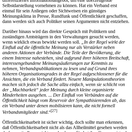
differenziertes Informationsangebot, um eine überzeugende
Selbstdarstellung vornehmen zu können. Hat ein Verband erst
einmal für sein Anliegen oder Sichtweisen ein günstiges
Meinungsklima in Presse, Rundfunk und Öffentlichkeit geschaffen,
dann werden sich auch Politiker seinen Argumenten nicht entziehen.
Darüber hinaus wird das direkte Gespräch mit Politikern und
zuständigen Amtsträgern in den Verwaltungen gesucht werden,
wenn wirklich etwas bewirkt werden soll.
„In der Regel wirkt der
Einfluß auf die öffentliche Meinung nur als Verstärker neben
anderen Aktionen der Verbände. Die Teile der Bevölkerung, die
einem Interesse nahestehen, sind aufgrund ihrer höheren Breitschaft,
interessengebundene Meinungsäußerungen zur Kenntnis zu
nehmen, Verbandspublikationen zu lesen und auf Grund ihres
höheren Organisationsgrades in der Regel aufgeschlossener für die
Ansichten, die ein Verband fördert. Neuere Manipulationstheorien
machen sich jedoch die Sache allzu einfach, wenn sie schlicht von
der „Machbarkeit“ jeder Meinung durch kleine organisierte
Minderheiten ausgehen. ... Der Einfluß von Verbänden auf die
Öffentlichkeit hängt vom Reservoir der Sympathisierenden ab, das
ein Verband unter denen mobilisieren kann, die nicht formell
[27]
Verbandsmitglieder sind
.“
Öffentlichkeitsarbeit ist sicher wichtig, doch sollte man erkennen,
daß Öffentlichkeitsarbeit nicht als das Allheilmittel gesehen werden