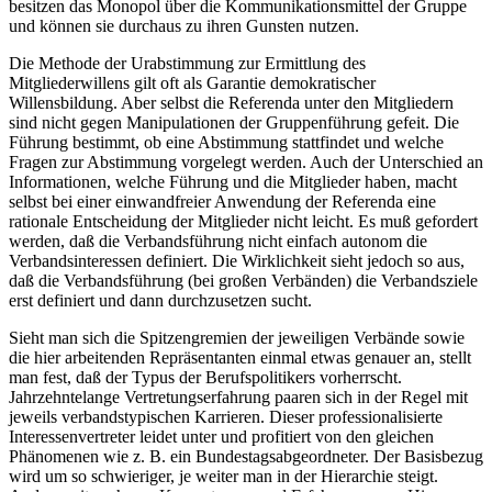
besitzen das Monopol über die Kommunikationsmittel der Gruppe
und können sie durchaus zu ihren Gunsten nutzen.
Die Methode der Urabstimmung zur Ermittlung des
Mitgliederwillens gilt oft als Garantie demokratischer
Willensbildung. Aber selbst die Referenda unter den Mitgliedern
sind nicht gegen Manipulationen der Gruppenführung gefeit. Die
Führung bestimmt, ob eine Abstimmung stattfindet und welche
Fragen zur Abstimmung vorgelegt werden. Auch der Unterschied an
Informationen, welche Führung und die Mitglieder haben, macht
selbst bei einer einwandfreier Anwendung der Referenda eine
rationale Entscheidung der Mitglieder nicht leicht. Es muß gefordert
werden, daß die Verbandsführung nicht einfach autonom die
Verbandsinteressen definiert. Die Wirklichkeit sieht jedoch so aus,
daß die Verbandsführung (bei großen Verbänden) die Verbandsziele
erst definiert und dann durchzusetzen sucht.
Sieht man sich die Spitzengremien der jeweiligen Verbände sowie
die hier arbeitenden Repräsentanten einmal etwas genauer an, stellt
man fest, daß der Typus der Berufspolitikers vorherrscht.
Jahrzehntelange Vertretungserfahrung paaren sich in der Regel mit
jeweils verbandstypischen Karrieren. Dieser professionalisierte
Interessenvertreter leidet unter und profitiert von den gleichen
Phänomenen wie z. B. ein Bundestagsabgeordneter. Der Basisbezug
wird um so schwieriger, je weiter man in der Hierarchie steigt.