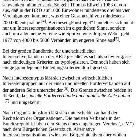
schwanken mitunter stark. So geht Thomas Ellwein 1983 davon
aus, daß in der BRD auf 1000 Einwohner mindestens drei bis vier
Vereinigungen kommen, was einer Gesamtzahl von mindestens
[4]
200.000 entspräche
. Bei dieser „Faustregel“ handelt es sich nicht
nur um Interessenorganisationen im eigentlichen Sinne, sondern
auch um allgemeine Vereine wie Sportvereine. Jürgen Weber geht
[5]
1977 von 4000 bis 5000 Verbänden im engeren Sinne aus
.
Bei der großen Bandbreite der unterschiedlichen
Interessenverbänden in der BRD gestaltet es sich als schwierig, sie
nach eindeutigen Kriterien zu typologisieren. Dennoch haben sich
einige grundlegende Einteilungskriterien durchgesetzt:
Nach Interessentypus läßt sich zwischen wirtschaftlichen
Interessengruppen auf der einen und ideellen Förderverbänden auf
[6]
der anderen Seite unterscheiden
. Die Grenze zwischen beiden ist
fließend, da „
ideelle Förderverbände auch materielle Ziele haben
[7]
“
und umgekehrt.
Nach Organisationsform läßt sich unterscheiden anhand der
Rechtsform der Organisationen. Die meisten Verbände in der
Bundesrepublik haben den Status eines eingetragen Vereins (,,e.V.“)
nach dem Bürgerlichen Gesetzbuch. Alternative
Interessenorganisationen wie etwa Bürgerinitiativen aber wollen