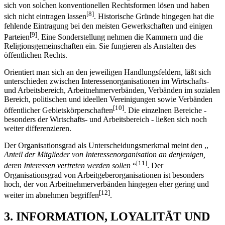
sich von solchen konventionellen Rechtsformen lösen und haben
[8]
sich nicht eintragen lassen
. Historische Gründe hingegen hat die
fehlende Eintragung bei den meisten Gewerkschaften und einigen
[9]
Parteien
. Eine Sonderstellung nehmen die Kammern und die
Religionsgemeinschaften ein. Sie fungieren als Anstalten des
öffentlichen Rechts.
Orientiert man sich an den jeweiligen Handlungsfeldern, läßt sich
unterschieden zwischen Interessenorganisationen im Wirtschafts-
und Arbeitsbereich, Arbeitnehmerverbänden, Verbänden im sozialen
Bereich, politischen und ideellen Vereinigungen sowie Verbänden
[10]
öffentlicher Gebietskörperschaften
. Die einzelnen Bereiche -
besonders der Wirtschafts- und Arbeitsbereich - ließen sich noch
weiter differenzieren.
Der Organisationsgrad als Unterscheidungsmerkmal meint den ,,
Anteil der Mitglieder von Interessenorganisation an denjenigen,
[11]
deren Interessen vertreten werden sollen
“
. Der
Organisationsgrad von Arbeitgeberorganisationen ist besonders
hoch, der von Arbeitnehmerverbänden hingegen eher gering und
[12]
weiter im abnehmen begriffen
.
3. INFORMATION, LOYALITÄT UND