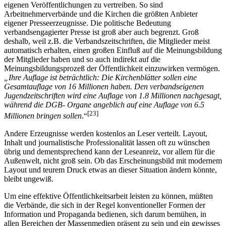
eigenen Veröffentlichungen zu vertreiben. So sind
Arbeitnehmerverbände und die Kirchen die größten Anbieter
eigener Presseerzeugnisse. Die politische Bedeutung
verbandsengagierter Presse ist groß aber auch begrenzt. Groß
deshalb, weil z.B. die Verbandszeitschriften, die Mitglieder meist
automatisch erhalten, einen großen Einfluß auf die Meinungsbildung
der Mitglieder haben und so auch indirekt auf die
Meinungsbildungsprozeß der Öffentlichkeit einzuwirken vermögen.
„Ihre Auflage ist beträchtlich: Die Kirchenblätter sollen eine
Gesamtauflage von 16 Millionen haben. Den verbandseigenen
Jugendzeitschriften wird eine Auflage von 1.8 Millionen nachgesagt,
während die DGB- Organe angeblich auf eine Auflage von 6.5
[23]
Millionen bringen sollen
.“
Andere Erzeugnisse werden kostenlos an Leser verteilt. Layout,
Inhalt und journalistische Professionalität lassen oft zu wünschen
übrig und dementsprechend kann der Leseanreiz, vor allem für die
Außenwelt, nicht groß sein. Ob das Erscheinungsbild mit modernem
Layout und teurem Druck etwas an dieser Situation ändern könnte,
bleibt ungewiß.
Um eine effektive Öffentlichkeitsarbeit leisten zu können, müßten
die Verbände, die sich in der Regel konventioneller Formen der
Information und Propaganda bedienen, sich darum bemühen, in
allen Bereichen der Massenmedien präsent zu sein und ein gewisses