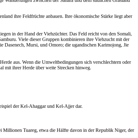
 lange Wanderungen zwischen der Sahara und dem südlichen Grasland
nland ihre Feldfrüchte anbauen. Ihre ökonomische Stärke liegt aber
iegen in der Hand der Viehzüchter. Das Feld reicht von den Somali,
 Samburu. Viele dieser Gruppen kombinieren ihre Viehzucht mit der
die Dasenech, Mursi, und Omoro; die ugandischen Karimojong, Jie
hre Herde aus. Wenn die Umweltbedingungen sich verschlechtern oder
nal mit ihrer Herde über weite Strecken hinweg.
eispiel der Kel-Ahaggar und Kel-Ajjer dar.
ei Millionen Tuareg, etwa die Hälfte davon in der Republik Niger, der