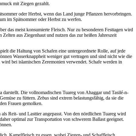
hmuck mit Ziegen gezahlt.
Spätsommer oder Herbst, wenn das Land junge Pflanzen hervorbringen.
n um im Spätsommer oder Herbst zu werfen.
aber das meist konsumierte Fleisch. Nur zu besonderen Festtagen wird
n Zelten aus Ziegenhaut und nutzen das zur heißen Jahreszeit
pielt die Haltung von Schafen eine untergeordnete Rolle, auf jede
 können Wasserknappheit weniger gut vertragen und sind nicht wie die
nd wird bei islamischen Zeremonien verwendet. Schafe werden in
ika darstellt. Die vollnomadischen Tuareg von Ahaggar und Tasilé-n-
 Gemüse zu füttern.
Zebus
sind extrem belastungsfähig, da sie die
n den Frauen gemolken.
 als Reit- und Lasttier angepasst. Von den nördlichen Tuareg wird
 daher optimal zur Transportation von schwerem Ballast geeignet.
können.
lich, Kamelfleisch zu essen, wobei Ziegen- und Schaffleisch