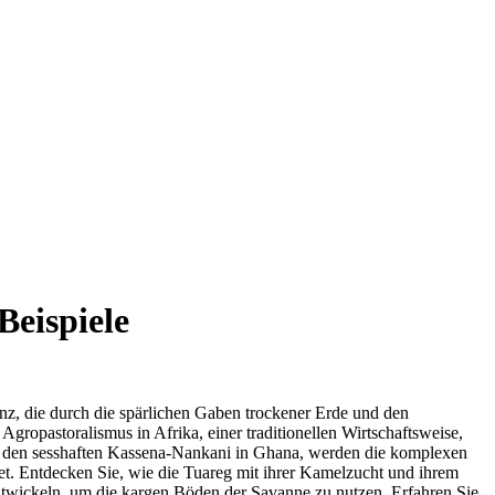
Beispiele
enz, die durch die spärlichen Gaben trockener Erde und den
Agropastoralismus in Afrika, einer traditionellen Wirtschaftsweise,
 zu den sesshaften Kassena-Nankani in Ghana, werden die komplexen
tet. Entdecken Sie, wie die Tuareg mit ihrer Kamelzucht und ihrem
wickeln, um die kargen Böden der Savanne zu nutzen. Erfahren Sie