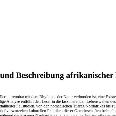
nd Beschreibung afrikanischer 
 Tier untrennbar mit dem Rhythmus der Natur verbunden ist, eine Exist
dige Analyse entführt den Leser in die faszinierenden Lebenswelten des 
etaillierter Fallstudien, von den nomadischen Tuareg Nordafrikas bis
 tief verwurzelten kulturellen Praktiken dieser Gemeinschaften beleuch
 während die Kassena-Nankani in Ghana innovative Anbaumethoden ent