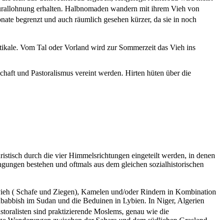
Naturallohnung erhalten. Halbnomaden wandern mit ihrem Vieh von
nate begrenzt und auch räumlich gesehen kürzer, da sie in noch
ikale. Vom Tal oder Vorland wird zur Sommerzeit das Vieh ins
haft und Pastoralismus vereint werden. Hirten hüten über die
ristisch durch die vier Himmelsrichtungen eingeteilt werden, in denen
gungen bestehen und oftmals aus dem gleichen sozialhistorischen
nvieh ( Schafe und Ziegen), Kamelen und/oder Rindern in Kombination
ababbish im Sudan und die Beduinen in Lybien. In Niger, Algerien
storalisten sind praktizierende Moslems, genau wie die