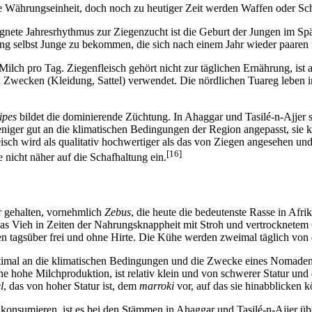
ste Währungseinheit, doch noch zu heutiger Zeit werden Waffen oder Sc
eignete Jahresrhythmus zur Ziegenzucht ist die Geburt der Jungen im 
ing selbst Junge zu bekommen, die sich nach einem Jahr wieder paare
ch pro Tag. Ziegenfleisch gehört nicht zur täglichen Ernährung, ist 
n Zwecken (Kleidung, Sattel) verwendet. Die nördlichen Tuareg leben i
ipes
bildet die dominierende Züchtung. In Ahaggar und Tasilé-n-Ajjer s
weniger gut an die klimatischen Bedingungen der Region angepasst, sie
isch wird als qualitativ hochwertiger als das von Ziegen angesehen u
[16]
e nicht näher auf die Schafhaltung ein.
r gehalten, vornehmlich
Zebus
, die heute die bedeutenste Rasse in Afr
, das Vieh in Zeiten der Nahrungsknappheit mit Stroh und vertrocknetem
asen tagsüber frei und ohne Hirte. Die Kühe werden zweimal täglich vo
 optimal an die klimatischen Bedingungen und die Zwecke eines Nomaden
ne hohe Milchproduktion, ist relativ klein und von schwerer Statur und
l
, das von hoher Statur ist, dem
marroki
vor, auf das sie hinabblicken 
 konsumieren, ist es bei den Stämmen in Ahaggar und Tasilé-n-Ajjer üb