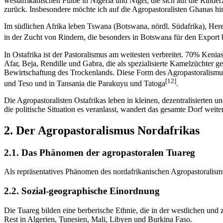
westafrikanischen Fulbe in Nigeria und Niger, die sich auf die Rind
zurück. Insbesondere möchte ich auf die Agropastoralisten Ghanas h
Im südlichen Afrika leben Tswana (Botswana, nördl. Südafrika), Here
in der Zucht von Rindern, die besonders in Botswana für den Export 
In Ostafrika ist der Pastoralismus am weitesten verbreitet. 70% Ken
Afar, Beja, Rendille und Gabra, die als spezialisierte Kamelzüchter
Bewirtschaftung des Trockenlands. Diese Form des Agropastoralismu
[12]
und Teso und in Tansania die Parakuyu und Tatoga
.
Die Agropastoralisten Ostafrikas leben in kleinen, dezentralisierte
die politische Situation es veranlasst, wandert das gesamte Dorf weit
2. Der Agropastoralismus Nordafrikas
2.1. Das Phänomen der agropastoralen Tuareg
Als repräsentatives Phänomen des nordafrikanischen Agropastoralismu
2.2. Sozial-geographische Einordnung
Die Tuareg bilden eine berberische Ethnie, die in der westlichen und
Rest in Algerien, Tunesien, Mali, Libyen und Burkina Faso.