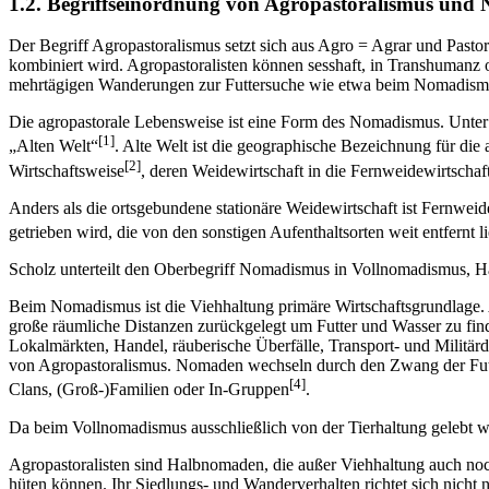
1.2. Begriffseinordnung von Agropastoralismus un
Der Begriff Agropastoralismus setzt sich aus Agro = Agrar und Pasto
kombiniert wird. Agropastoralisten können sesshaft, in Transhumanz o
mehrtägigen Wanderungen zur Futtersuche wie etwa beim Nomadismu
Die agropastorale Lebensweise ist eine Form des Nomadismus. Unter
[1]
„Alten Welt“
. Alte Welt ist die geographische Bezeichnung für di
[2]
Wirtschaftsweise
, deren Weidewirtschaft in die Fernweidewirtschaft
Anders als die ortsgebundene stationäre Weidewirtschaft ist Fernweid
getrieben wird, die von den sonstigen Aufenthaltsorten weit entfernt l
Scholz unterteilt den Oberbegriff Nomadismus in Vollnomadismus,
Beim Nomadismus ist die Viehhaltung primäre Wirtschaftsgrundlage
große räumliche Distanzen zurückgelegt um Futter und Wasser zu fin
Lokalmärkten, Handel, räuberische Überfälle, Transport- und Militärd
von Agropastoralismus. Nomaden wechseln durch den Zwang der Futter
[4]
Clans, (Groß-)Familien oder In-Gruppen
.
Da beim Vollnomadismus ausschließlich von der Tierhaltung gelebt wi
Agropastoralisten sind Halbnomaden, die außer Viehhaltung auch noc
hüten können. Ihr Siedlungs- und Wanderverhalten richtet sich nicht