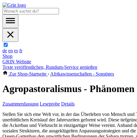
de
en
es
fr
Shop
GRIN Website
Texte veröffentlichen, Rundum-Service genießen
Zur Shop-Startseite
›
Afrikawissenschaften - Sonstiges
Agropastoralismus - Phänomen u
Zusammenfassung
Leseprobe
Details
Stellen Sie sich eine Welt vor, in der das Überleben von Mensch und
unerbittlichen Kreislauf der Jahreszeiten geformt wird. Diese tiefgrün
die Ackerbau und Viehzucht in einzigartiger Weise vereint. Anhand d
sozialen Strukturen, die ausgeklügelten Anpassungsstrategien und die
Oasen-Gartenbau den unwirtlichen Bedingungen der Sahara trotzen,