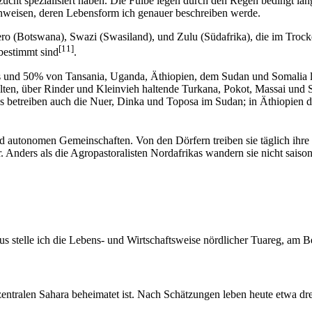
erzucht spezialisiert haben. Die Fulbe legen durch den Regen bedingt
inweisen, deren Lebensform ich genauer beschreiben werde.
ro (Botswana), Swazi (Swasiland), und Zulu (Südafrika), die im Trocke
[11]
bestimmt sind
.
ias und 50% von Tansania, Uganda, Äthiopien, dem Sudan und Somalia l
 gelten, über Rinder und Kleinvieh haltende Turkana, Pokot, Massai und
s betreiben auch die Nuer, Dinka und Toposa im Sudan; in Äthiopien 
n und autonomen Gemeinschaften. Von den Dörfern treiben sie täglich i
er. Anders als die Agropastoralisten Nordafrikas wandern sie nicht saiso
s stelle ich die Lebens- und Wirtschaftsweise nördlicher Tuareg, am B
 zentralen Sahara beheimatet ist. Nach Schätzungen leben heute etwa dr