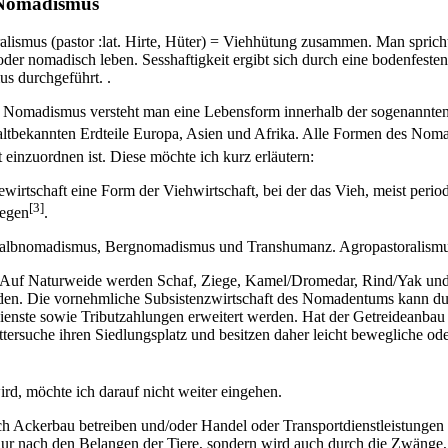
d Nomadismus
ralismus (pastor :lat. Hirte, Hüter) = Viehhütung zusammen. Man spri
der nomadisch leben. Sesshaftigkeit ergibt sich durch eine bodenfeste
s durchgeführt. .
 Nomadismus versteht man eine Lebensform innerhalb der sogenannten
e altbekannten Erdteile Europa, Asien und Afrika. Alle Formen des Nom
 einzuordnen ist. Diese möchte ich kurz erläutern:
ewirtschaft eine Form der Viehwirtschaft, bei der das Vieh, meist peri
[3]
iegen
.
 Halbnomadismus, Bergnomadismus und Transhumanz. Agropastoralismu
. Auf Naturweide werden Schaf, Ziege, Kamel/Dromedar, Rind/Yak und 
den. Die vornehmliche Subsistenzwirtschaft des Nomadentums kann dur
ienste sowie Tributzahlungen erweitert werden. Hat der Getreideanbau 
suche ihren Siedlungsplatz und besitzen daher leicht bewegliche ode
rd, möchte ich darauf nicht weiter eingehen.
h Ackerbau betreiben und/oder Handel oder Transportdienstleistungen
 nur nach den Belangen der Tiere, sondern wird auch durch die Zwänge,