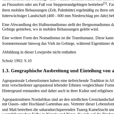
[5]
an Flussufern oder am Fuß von Steppenrandgebirgen betrieben
. Fa
ihren mobilen Behausungen (Zelt, Palmhütte) regelmäßig zu ihren ort
futterwüchsiger Landschaft (400 - 600 mm Niederschlag pro Jahr) be
Eine Abwandlung des Halbnomadismus stellt der Bergnomadismus dar.
Gebirge getrieben, wo in mobilen Behausungen gelebt wird.
Eine weitere Form des Nomadismus ist die Transhumanz. Diese kann e
Sommermonate hinweg das Vieh im Gebirge, während Eigentümer der 
Abbildung in dieser Leseprobe nicht enthalten
Scholz 1992: S.10
1.3. Geographische Ausbreitung und Einteilung von 
Agropastorale Lebensformen haben eine tiefreichende Tradition in Afri
trotz verschiedener agropastoral lebender Ethnien vergleichbare Fo
Hintergrund entstanden und daher auch in ihrer Kultur und religiösen 
Agropastoralisten Nordafrikas sind an den nördlichen Grenzlandscha
mit Oasen- oder Hochland Gartenbau aus. Vertreter dieser Lebensform
und Mali betreiben die saharadurchquerenden Tuareg Kamelzucht un