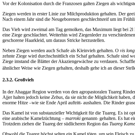
Vor der Kolonisation durch die Franzosen galten Ziegen als wichtig
Ziegen werden in erster Linie zur Milchproduktion gehalten. Der ge
Nach einem Jahr sind die Neugeborenen geschlechtsreif um im Frühl
Das Vieh wird zweimal am Tag gemolken, das Maximum liegt bei 2l Mil
eine Ziege geschlachtet. Weiterhin wird Ziegenleder zu verschiedene
geschorene Haarkleid, um daraus Stricke herzustellen.
Neben Ziegen werden auch Schafe als Kleinvieh gehalten. O
vis long
zehnte Ziege wird durchschnittlich ein Schaf gehalten. Schafe sind 
Ziege imstand die Blätter der Akaziengewächse zu verdauen. Schaffle
ähnlicher Weise wie Ziegen gehalten, deshalb gehe ich an dieser Stell
2.3.2. Großvieh
In der Ahaggar Region werden von den agropastoralen Tuareg Rinde
Ajjer halten jedoch keine
Zebus
, da sie nicht die Möglichkeit haben
enorme Hitze –wie sie Ende April auftritt- aushalten. Die Rinder gr
Das Kamel ist von substanzieller Wichtigkeit für die Tuareg. Es ist
eine arabische Kamelzüchtung –
marroki
genannt- gehalten. Es hat ei
Trotzdem ziehen die Tuareg der südlicheren Region das
Tuareg Kame
Obwohl die Tuareg höchst selten ein Kamel töten, um sein Fleisch zu