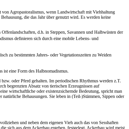
cht von Agropastoralismus, wenn Landwirtschaft mit Viehhaltung
n Behausung, die das Jahr über genutzt wird. Es werden keine
 Offenlandschaften, d.h. in Steppen, Savannen und Halbwüsten der
adismus definieren sich durch eine mobile Lebens- und
odisch zu bestimmten Jahres- oder Vegetationszeiten zu Weiden
s ist eine Form des Halbnomadismus.
bzw. oder Pferd gehalten. Im periodischen Rhythmus werden z.T.
ch begrenzten Absatz von tierischen Erzeugnissen auf
eine wirtschaftliche oder existenzsichernde Bedeutung, spricht man
r natürliche Behausungen. Sie leben in (Teil-)Stämmen, Sippen oder
 vollziehen und neben dem eigenen Vieh auch das von Sesshaften
 die sich aus dem Ackerbau ergeben, festgelegt. Ackerbau wird meist