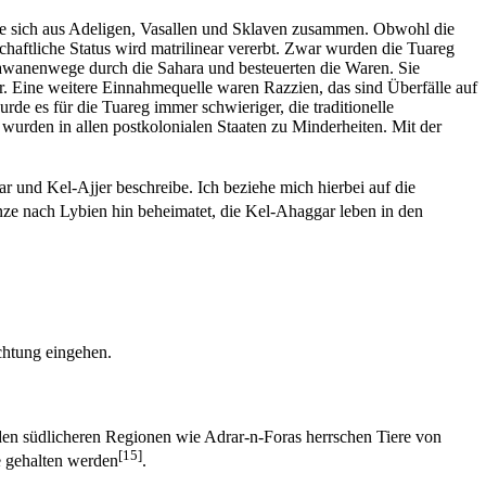
zte sich aus Adeligen, Vasallen und Sklaven zusammen. Obwohl die
haftliche Status wird matrilinear vererbt. Zwar wurden die Tuareg
rawanenwege durch die Sahara und besteuerten die Waren. Sie
ger. Eine weitere Einnahmequelle waren Razzien, das sind Überfälle auf
de es für die Tuareg immer schwieriger, die traditionelle
wurden in allen postkolonialen Staaten zu Minderheiten. Mit der
 und Kel-Ajjer beschreibe. Ich beziehe mich hierbei auf die
renze nach Lybien hin beheimatet, die Kel-Ahaggar leben in den
chtung eingehen.
den südlicheren Regionen wie Adrar-n-Foras herrschen Tiere von
[15]
e gehalten werden
.