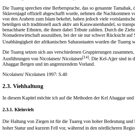
Die Tuareg sprechen eine Berbersprache, das so genannte Tamahak, d
Sklavenjagd offiziell abgeschafft wurde, nehmen die Nachkommen von 
von den Arabern zum Islam bekehrt, haben jedoch viele vorislamisch
beteiligen sich traditionell auch aktiv am Karawanenhandel, so transp
benachbarte Ethnien, die ihnen dabei Tribute zahlten. Durch die Zieh
Nomadenwirtschaft auszuüben, bei der sie nur schwer Rücksicht auf S
Unabhängigkeit der afrikanischen Saharastaaten wurden die Tuareg wirts
Die Tuareg setzen sich aus verschiedenen Gruppierungen zusammen, vo
[14]
Ausführungen von Nicolaisen/ Nicolaisen
. Die Kel-Ajjer sind in 
Ahaggar Bergen und im angrenzendem Vorland.
Nicolaisen/ Nicolaisen 1997: S.40
2.3. Viehhaltung
In diesem Kapitel möchte ich auf die Methoden der Kel Ahaggar und 
2.3.1. Kleinvieh
Die Haltung von Ziegen ist für die Tuareg von hoher Bedeutung und 
hoher Statur und kurzem Fell vor, während in den nördlicheren Reg