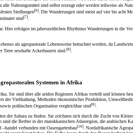
st alle Nahrungsmittel sind selbst erzeugt oder werden teilweise als 
[6]
sfesten Siedlungen
. Die Wanderungen sind meist auf vier bis acht Mo
[7]
heimatet sind
.
 Hier erfolgen im jahreszeitlichen Rhythmus Wanderungen in die Vert
benso als agropastorale Lebensweise betrachtet werden, da Landwirtsc
[8]
Tiere sesshafte Ackerbauern sind.
.
agropastoralen Systemen in Afrika
ka. Sie sind über alle ariden Regionen Afrikas verteilt und können heu
rmen der Viehhaltung, Methoden ökonomischer Produktion, Umweltbedin
[9]
sowie politischen Organisation vergleichbar sind
.
ften der Sahara zu finden. Sie zeichnen sich durch die Zucht von Klei
 sind die Berber in der marokkanischen Atlasregion, die arabischen K
[10]
d –handel verbunden mit Oasengartenbau
. Nordafrikanische Agropa