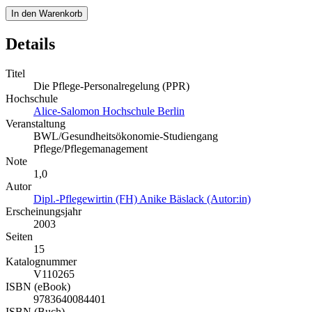
In den Warenkorb
Details
Titel
Die Pflege-Personalregelung (PPR)
Hochschule
Alice-Salomon Hochschule Berlin
Veranstaltung
BWL/Gesundheitsökonomie-Studiengang
Pflege/Pflegemanagement
Note
1,0
Autor
Dipl.-Pflegewirtin (FH) Anike Bäslack (Autor:in)
Erscheinungsjahr
2003
Seiten
15
Katalognummer
V110265
ISBN (eBook)
9783640084401
ISBN (Buch)