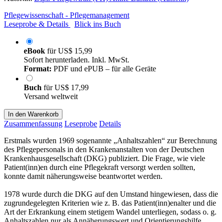
Pflegewissenschaft - Pflegemanagement
Leseprobe & Details
Blick ins Buch
eBook
für
US$ 15,99
Sofort herunterladen. Inkl. MwSt.
Format:
PDF und ePUB – für alle Geräte
Buch
für
US$ 17,99
Versand weltweit
In den Warenkorb
Zusammenfassung
Leseprobe
Details
Erstmals wurden 1969 sogenannte „Anhaltszahlen“ zur Berechnung
des Pflegepersonals in den Krankenanstalten von der Deutschen
Krankenhausgesellschaft (DKG) publiziert. Die Frage, wie viele
Patient(inn)en durch eine Pflegekraft versorgt werden sollten,
konnte damit näherungsweise beantwortet werden.
1978 wurde durch die DKG auf den Umstand hingewiesen, dass die
zugrundegelegten Kriterien wie z. B. das Patient(inn)enalter und die
Art der Erkrankung einem stetigem Wandel unterliegen, sodass o. g.
Anhaltszahlen nur als Annäherungswert und Orientierungshilfe