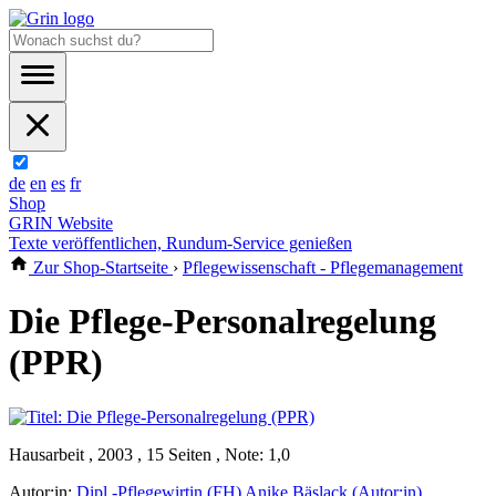
de
en
es
fr
Shop
GRIN Website
Texte veröffentlichen, Rundum-Service genießen
Zur Shop-Startseite
›
Pflegewissenschaft - Pflegemanagement
Die Pflege-Personalregelung
(PPR)
Hausarbeit , 2003 , 15 Seiten , Note: 1,0
Autor:in:
Dipl.-Pflegewirtin (FH) Anike Bäslack (Autor:in)