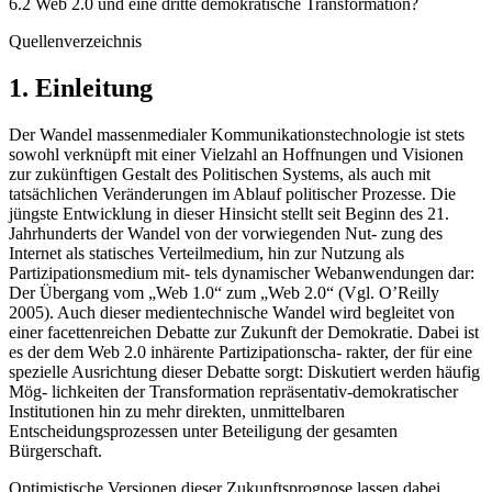
6.2 Web 2.0 und eine dritte demokratische Transformation?
Quellenverzeichnis
1. Einleitung
Der Wandel massenmedialer Kommunikationstechnologie ist stets
sowohl verknüpft mit einer Vielzahl an Hoffnungen und Visionen
zur zukünftigen Gestalt des Politischen Systems, als auch mit
tatsächlichen Veränderungen im Ablauf politischer Prozesse. Die
jüngste Entwicklung in dieser Hinsicht stellt seit Beginn des 21.
Jahrhunderts der Wandel von der vorwiegenden Nut- zung des
Internet als statisches Verteilmedium, hin zur Nutzung als
Partizipationsmedium mit- tels dynamischer Webanwendungen dar:
Der Übergang vom „Web 1.0“ zum „Web 2.0“ (Vgl. O’Reilly
2005). Auch dieser medientechnische Wandel wird begleitet von
einer facettenreichen Debatte zur Zukunft der Demokratie. Dabei ist
es der dem Web 2.0 inhärente Partizipationscha- rakter, der für eine
spezielle Ausrichtung dieser Debatte sorgt: Diskutiert werden häufig
Mög- lichkeiten der Transformation repräsentativ-demokratischer
Institutionen hin zu mehr direkten, unmittelbaren
Entscheidungsprozessen unter Beteiligung der gesamten
Bürgerschaft.
Optimistische Versionen dieser Zukunftsprognose lassen dabei