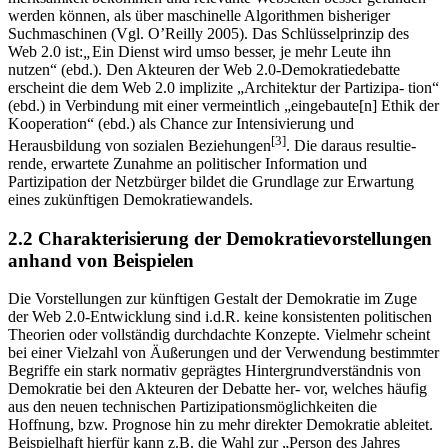
werden können, als über maschinelle Algorithmen bisheriger
Suchmaschinen (Vgl. O’Reilly 2005). Das Schlüsselprinzip des
Web 2.0 ist:
„
Ein Dienst wird umso besser, je mehr Leute ihn
nutzen“ (ebd.). Den Akteuren der Web 2.0-Demokratiedebatte
erscheint die dem Web 2.0 implizite „Architektur der Partizipa- tion“
(ebd.) in Verbindung mit einer vermeintlich „eingebaute[n] Ethik der
Kooperation“ (ebd.) als Chance zur Intensivierung und
[3]
Herausbildung von sozialen Beziehungen
. Die daraus resultie-
rende, erwartete Zunahme an politischer Information und
Partizipation der Netzbürger bildet die Grundlage zur Erwartung
eines zukünftigen Demokratiewandels.
2.2 Charakterisierung der Demokratievorstellungen
anhand von Beispielen
Die Vorstellungen zur künftigen Gestalt der Demokratie im Zuge
der Web 2.0-Entwicklung sind i.d.R. keine konsistenten politischen
Theorien oder vollständig durchdachte Konzepte. Vielmehr scheint
bei einer Vielzahl von Äußerungen und der Verwendung bestimmter
Begriffe ein stark normativ geprägtes Hintergrundverständnis von
Demokratie bei den Akteuren der Debatte her- vor, welches häufig
aus den neuen technischen Partizipationsmöglichkeiten die
Hoffnung, bzw. Prognose hin zu mehr direkter Demokratie ableitet.
Beispielhaft hierfür kann z.B. die Wahl zur „Person des Jahres