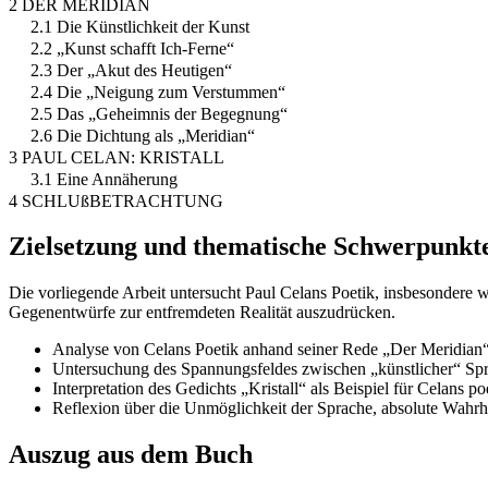
2 DER MERIDIAN
2.1 Die Künstlichkeit der Kunst
2.2 „Kunst schafft Ich-Ferne“
2.3 Der „Akut des Heutigen“
2.4 Die „Neigung zum Verstummen“
2.5 Das „Geheimnis der Begegnung“
2.6 Die Dichtung als „Meridian“
3 PAUL CELAN: KRISTALL
3.1 Eine Annäherung
4 SCHLUßBETRACHTUNG
Zielsetzung und thematische Schwerpunkt
Die vorliegende Arbeit untersucht Paul Celans Poetik, insbesondere 
Gegenentwürfe zur entfremdeten Realität auszudrücken.
Analyse von Celans Poetik anhand seiner Rede „Der Meridian
Untersuchung des Spannungsfeldes zwischen „künstlicher“ Spra
Interpretation des Gedichts „Kristall“ als Beispiel für Celans 
Reflexion über die Unmöglichkeit der Sprache, absolute Wahr
Auszug aus dem Buch