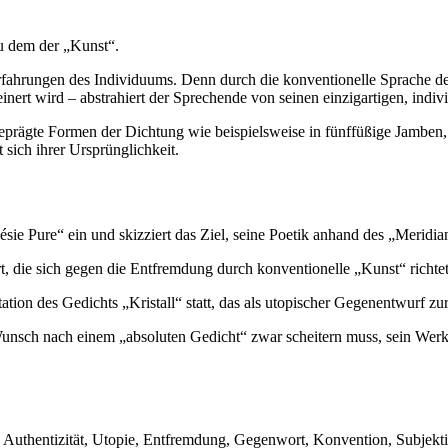
zu dem der „Kunst“.
n Erfahrungen des Individuums. Denn durch die konventionelle Sprache 
nert wird – abstrahiert der Sprechende von seinen einzigartigen, indi
rgeprägte Formen der Dichtung wie beispielsweise in fünffüßige Jamben,
 sich ihrer Ursprünglichkeit.
ie Pure“ ein und skizziert das Ziel, seine Poetik anhand des „Meridian
t, die sich gegen die Entfremdung durch konventionelle „Kunst“ richte
retation des Gedichts „Kristall“ statt, das als utopischer Gegenentwurf z
Wunsch nach einem „absoluten Gedicht“ zwar scheitern muss, sein Wer
t, Authentizität, Utopie, Entfremdung, Gegenwort, Konvention, Subjekti