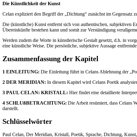
Die Künstlichkeit der Kunst
Celan expliziert den Begriff der „Dichtung“ zunächst im Gegensatz 
Die (künstliche) Kunst entfernt sich von authentischen, subjektive
Übereinkünfte bestehen kann und somit zur Verständigung verallgemei
Werden zudem die Worte in künstlerische Gestalt gesetzt, d.h. in vo
eine künstliche Weise. Die persönliche, subjektive Aussage entfremdet
Zusammenfassung der Kapitel
1 EINLEITUNG:
Die Einleitung führt in Celans Ablehnung der „Poés
2 DER MERIDIAN:
In diesem Kapitel wird Celans Poetik analysier
3 PAUL CELAN: KRISTALL:
Hier findet eine detaillierte Interp
4 SCHLUßBETRACHTUNG:
Die Arbeit resümiert, dass Celans 
darstellt.
Schlüsselwörter
Paul Celan, Der Meridian, Kristall, Poetik, Sprache, Dichtung, Kuns