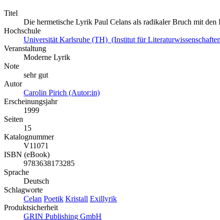
Titel
Die hermetische Lyrik Paul Celans als radikaler Bruch mit de
Hochschule
Universität Karlsruhe (TH) (Institut für Literaturwissenschafte
Veranstaltung
Moderne Lyrik
Note
sehr gut
Autor
Carolin Pirich (Autor:in)
Erscheinungsjahr
1999
Seiten
15
Katalognummer
V11071
ISBN (eBook)
9783638173285
Sprache
Deutsch
Schlagworte
Celan
Poetik
Kristall
Exillyrik
Produktsicherheit
GRIN Publishing GmbH