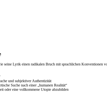
e
wie seine Lyrik einen radikalen Bruch mit sprachlichen Konventionen v
“
che und subjektiver Authentizität
poetische Suche nach einer „humanen Realität“
heit oder eine vollkommene Utopie abzubilden