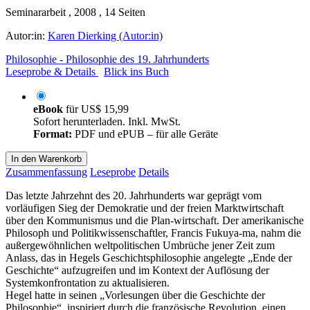
Seminararbeit , 2008 , 14 Seiten
Autor:in:
Karen Dierking (Autor:in)
Philosophie - Philosophie des 19. Jahrhunderts
Leseprobe & Details
Blick ins Buch
eBook
für
US$ 15,99
Sofort herunterladen. Inkl. MwSt.
Format:
PDF und ePUB – für alle Geräte
In den Warenkorb
Zusammenfassung
Leseprobe
Details
Das letzte Jahrzehnt des 20. Jahrhunderts war geprägt vom
vorläufigen Sieg der Demokratie und der freien Marktwirtschaft
über den Kommunismus und die Plan-wirtschaft. Der amerikanische
Philosoph und Politikwissenschaftler, Francis Fukuya-ma, nahm die
außergewöhnlichen weltpolitischen Umbrüche jener Zeit zum
Anlass, das in Hegels Geschichtsphilosophie angelegte „Ende der
Geschichte“ aufzugreifen und im Kontext der Auflösung der
Systemkonfrontation zu aktualisieren.
Hegel hatte in seinen „Vorlesungen über die Geschichte der
Philosophie“, inspiriert durch die französische Revolution, einen