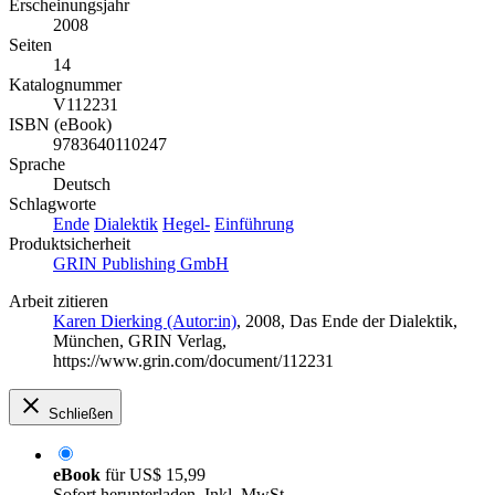
Erscheinungsjahr
2008
Seiten
14
Katalognummer
V112231
ISBN (eBook)
9783640110247
Sprache
Deutsch
Schlagworte
Ende
Dialektik
Hegel-
Einführung
Produktsicherheit
GRIN Publishing GmbH
Arbeit zitieren
Karen Dierking (Autor:in)
, 2008, Das Ende der Dialektik,
München, GRIN Verlag,
https://www.grin.com/document/112231
Schließen
eBook
für
US$ 15,99
Sofort herunterladen. Inkl. MwSt.