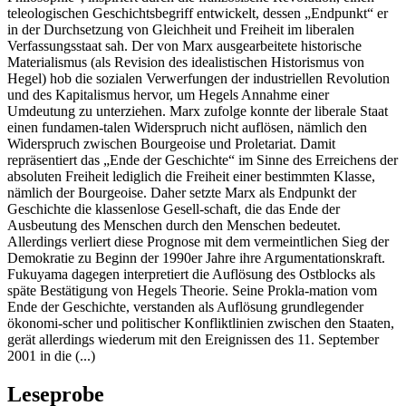
teleologischen Geschichtsbegriff entwickelt, dessen „Endpunkt“ er
in der Durchsetzung von Gleichheit und Freiheit im liberalen
Verfassungsstaat sah. Der von Marx ausgearbeitete historische
Materialismus (als Revision des idealistischen Historismus von
Hegel) hob die sozialen Verwerfungen der industriellen Revolution
und des Kapitalismus hervor, um Hegels Annahme einer
Umdeutung zu unterziehen. Marx zufolge konnte der liberale Staat
einen fundamen-talen Widerspruch nicht auflösen, nämlich den
Widerspruch zwischen Bourgeoise und Proletariat. Damit
repräsentiert das „Ende der Geschichte“ im Sinne des Erreichens der
absoluten Freiheit lediglich die Freiheit einer bestimmten Klasse,
nämlich der Bourgeoise. Daher setzte Marx als Endpunkt der
Geschichte die klassenlose Gesell-schaft, die das Ende der
Ausbeutung des Menschen durch den Menschen bedeutet.
Allerdings verliert diese Prognose mit dem vermeintlichen Sieg der
Demokratie zu Beginn der 1990er Jahre ihre Argumentationskraft.
Fukuyama dagegen interpretiert die Auflösung des Ostblocks als
späte Bestätigung von Hegels Theorie. Seine Prokla-mation vom
Ende der Geschichte, verstanden als Auflösung grundlegender
ökonomi-scher und politischer Konfliktlinien zwischen den Staaten,
gerät allerdings wiederum mit den Ereignissen des 11. September
2001 in die (...)
Leseprobe