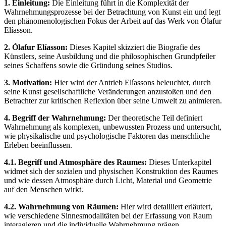
1. Einleitung:
Die Einleitung führt in die Komplexität der
Wahrnehmungsprozesse bei der Betrachtung von Kunst ein und legt
den phänomenologischen Fokus der Arbeit auf das Werk von Ólafur
Elíasson.
2. Ólafur Elíasson:
Dieses Kapitel skizziert die Biografie des
Künstlers, seine Ausbildung und die philosophischen Grundpfeiler
seines Schaffens sowie die Gründung seines Studios.
3. Motivation:
Hier wird der Antrieb Elíassons beleuchtet, durch
seine Kunst gesellschaftliche Veränderungen anzustoßen und den
Betrachter zur kritischen Reflexion über seine Umwelt zu animieren.
4. Begriff der Wahrnehmung:
Der theoretische Teil definiert
Wahrnehmung als komplexen, unbewussten Prozess und untersucht,
wie physikalische und psychologische Faktoren das menschliche
Erleben beeinflussen.
4.1. Begriff und Atmosphäre des Raumes:
Dieses Unterkapitel
widmet sich der sozialen und physischen Konstruktion des Raumes
und wie dessen Atmosphäre durch Licht, Material und Geometrie
auf den Menschen wirkt.
4.2. Wahrnehmung von Räumen:
Hier wird detailliert erläutert,
wie verschiedene Sinnesmodalitäten bei der Erfassung von Raum
interagieren und die individuelle Wahrnehmung prägen.