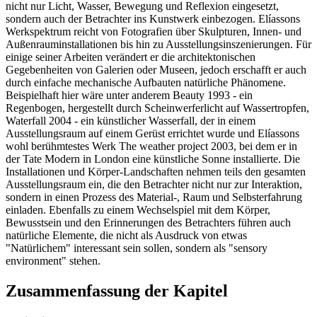
nicht nur Licht, Wasser, Bewegung und Reflexion eingesetzt,
sondern auch der Betrachter ins Kunstwerk einbezogen. Elíassons
Werkspektrum reicht von Fotografien über Skulpturen, Innen- und
Außenrauminstallationen bis hin zu Ausstellungsinszenierungen. Für
einige seiner Arbeiten verändert er die architektonischen
Gegebenheiten von Galerien oder Museen, jedoch erschafft er auch
durch einfache mechanische Aufbauten natürliche Phänomene.
Beispielhaft hier wäre unter anderem Beauty 1993 - ein
Regenbogen, hergestellt durch Scheinwerferlicht auf Wassertropfen,
Waterfall 2004 - ein künstlicher Wasserfall, der in einem
Ausstellungsraum auf einem Gerüst errichtet wurde und Elíassons
wohl berühmtestes Werk The weather project 2003, bei dem er in
der Tate Modern in London eine künstliche Sonne installierte. Die
Installationen und Körper-Landschaften nehmen teils den gesamten
Ausstellungsraum ein, die den Betrachter nicht nur zur Interaktion,
sondern in einen Prozess des Material-, Raum und Selbsterfahrung
einladen. Ebenfalls zu einem Wechselspiel mit dem Körper,
Bewusstsein und den Erinnerungen des Betrachters führen auch
natürliche Elemente, die nicht als Ausdruck von etwas
"Natürlichem" interessant sein sollen, sondern als "sensory
environment" stehen.
Zusammenfassung der Kapitel