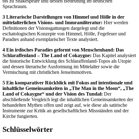
bis zu Shakespeare und dessen Bedeutung im deutschen
Sprachraum.
3 Literarische Darstellungen von Himmel und Hölle in der
mittelalterlichen Visions- und Immramliteratur:
Hier werden
Definitionen der Visionsgattungen dargelegt und die
eschatologischen Konzepte von Himmel, Hölle, Fegefeuer und
Paradies anhand exemplarischer Texte analysiert.
4 Ein irdisches Paradies geformt von Menschenhand: Das
Schlaraffenland – The Land of Cokaygne:
Das Kapitel analysiert
die historische Entwicklung des Schlaraffenland-Topos als Utopie
und dessen literarische Ausformung im Mittelalter sowie die
Vermischung mit christlichen Jenseitsmotiven.
5 Ein komparativer Rückblick mit Fokus auf intentionale und
inhaltliche Gemeinsamkeiten in „The Man in the Moon“, „The
Land of Cokaygne“ und der Vision des Tundal:
Der
abschließende Vergleich legt die inhaltlichen Gemeinsamkeiten der
behandelten Mythen offen und zeigt auf, wie diese als satirische
Instrumente zur Kritik an gesellschaftlichen Missständen und der
Kirche fungierten.
Schlüsselwörter