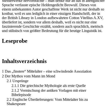
Meisterwerke hervorbrachte – man denke nur an das in altenglischer
Sprache verfasste epische Heldengedicht Beowulf. Dieses von
einem unbekannten Autor geschaffene Werk ist nicht nur deshalb so
kostbar, weil es uns lediglich in einer einzigen Handschrift, der in
der British Library in London aufbewahrten Cotton Vitellius A.XV,
überliefert ist, sondern vor allem deshalb, weil es nicht nur eine
faszinierende Geschichte erzählt, sondern auch sprachlich, metrisch
und stilistisch von größter Bedeutung für die heutige Linguistik ist.
Leseprobe
Inhaltsverzeichnis
1 Das „finstere“ Mittelalter – eine schwindende Assoziation
2 Der Mythos vom Mann im Mond
2.1 Ursprünge
2.1.1 Die griechische Mythologie als erste Quelle
2.1.2 Vermischung der antiken Vorlagen mit einer
Bibelepisode
2.2 Englische Überlieferungen: Vom Mittelalter bis zu
Shakespeare