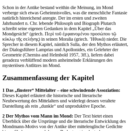
Schon in der Antike bestand weithin die Meinung, im Mond
verberge sich etwas Geheimnisvolles, was die menschliche Fantasie
natürlich hinreichend anregte. Der im ersten und zweiten
Jahrhundert n. Chr. lebende Philosoph und Biograph Plutarch
schreibt seine eigenen Gedanken in dem Kapitel „Über das
Mondgesicht“ (griech. Περὶ τοῦ ἐμφαινομένου προσώπου τῷ
κύκλῳ τῆς σελήνης) in seinen Moralia (griech. ’Ηθυκά) nieder. Die
Sprecher in diesem Kapitel, nämlich Sulla, der den Mythos erläutert,
der Dialogsführer Lamprias und Apollonides, ein Gelehrter der
Geometrie (Cherniss and Helmbold 1957, 3ff.), liefern dabei
geradezu verblüffend modern anheimelnde Erklärungen des
mysteriösen Antlitzes im Mond.
Zusammenfassung der Kapitel
1 Das „finstere“ Mittelalter – eine schwindende Assoziation:
Dieses Kapitel erläutert die historische und literarische
Neubewertung des Mittelalters und widerlegt dessen veraltete
Darstellung als rein „dunkle“ und unproduktive Epoche.
2 Der Mythos vom Mann im Mond:
Der Text bietet einen
Überblick über die Ursprünge und die literarische Entwicklung des
Mondmann-Motivs von der Antike über mittelenglische Gedichte