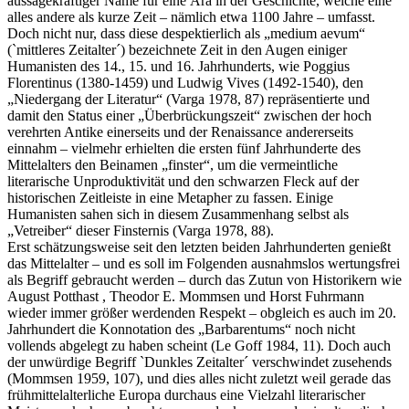
aussagekräftiger Name für eine Ära in der Geschichte, welche eine
alles andere als kurze Zeit – nämlich etwa 1100 Jahre – umfasst.
Doch nicht nur, dass diese despektierlich als „medium aevum“
(`mittleres Zeitalter´) bezeichnete Zeit in den Augen einiger
Humanisten des 14., 15. und 16. Jahrhunderts, wie Poggius
Florentinus (1380-1459) und Ludwig Vives (1492-1540), den
„Niedergang der Literatur“ (Varga 1978, 87) repräsentierte und
damit den Status einer „Überbrückungszeit“ zwischen der hoch
verehrten Antike einerseits und der Renaissance andererseits
einnahm – vielmehr erhielten die ersten fünf Jahrhunderte des
Mittelalters den Beinamen „finster“, um die vermeintliche
literarische Unproduktivität und den schwarzen Fleck auf der
historischen Zeitleiste in eine Metapher zu fassen. Einige
Humanisten sahen sich in diesem Zusammenhang selbst als
„Vetreiber“ dieser Finsternis (Varga 1978, 88).
Erst schätzungsweise seit den letzten beiden Jahrhunderten genießt
das Mittelalter – und es soll im Folgenden ausnahmslos wertungsfrei
als Begriff gebraucht werden – durch das Zutun von Historikern wie
August Potthast , Theodor E. Mommsen und Horst Fuhrmann
wieder immer größer werdenden Respekt – obgleich es auch im 20.
Jahrhundert die Konnotation des „Barbarentums“ noch nicht
vollends abgelegt zu haben scheint (Le Goff 1984, 11). Doch auch
der unwürdige Begriff `Dunkles Zeitalter´ verschwindet zusehends
(Mommsen 1959, 107), und dies alles nicht zuletzt weil gerade das
frühmittelalterliche Europa durchaus eine Vielzahl literarischer