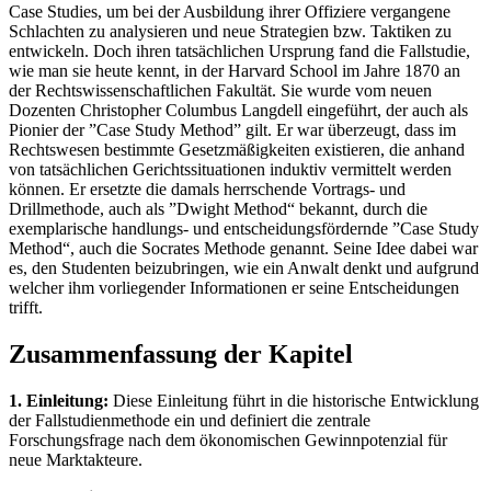
Case Studies, um bei der Ausbildung ihrer Offiziere vergangene
Schlachten zu analysieren und neue Strategien bzw. Taktiken zu
entwickeln. Doch ihren tatsächlichen Ursprung fand die Fallstudie,
wie man sie heute kennt, in der Harvard School im Jahre 1870 an
der Rechtswissenschaftlichen Fakultät. Sie wurde vom neuen
Dozenten Christopher Columbus Langdell eingeführt, der auch als
Pionier der ”Case Study Method” gilt. Er war überzeugt, dass im
Rechtswesen bestimmte Gesetzmäßigkeiten existieren, die anhand
von tatsächlichen Gerichtssituationen induktiv vermittelt werden
können. Er ersetzte die damals herrschende Vortrags- und
Drillmethode, auch als ”Dwight Method“ bekannt, durch die
exemplarische handlungs- und entscheidungsfördernde ”Case Study
Method“, auch die Socrates Methode genannt. Seine Idee dabei war
es, den Studenten beizubringen, wie ein Anwalt denkt und aufgrund
welcher ihm vorliegender Informationen er seine Entscheidungen
trifft.
Zusammenfassung der Kapitel
1. Einleitung:
Diese Einleitung führt in die historische Entwicklung
der Fallstudienmethode ein und definiert die zentrale
Forschungsfrage nach dem ökonomischen Gewinnpotenzial für
neue Marktakteure.