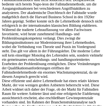
bediente sich bereits Napo-leon der Fallstudienmethode, um die
Ausgangssituationen bei verschiedenen Angriffstaktiken zu
analysieren. Der akademische Durchbruch der Fallstudie wurde
maßgeblich durch die Harvard Business School in den 1920er
Jahren geprägt. Seither konnte sich die Lehrmethode dennoch nicht
erfolgreich in der internationalen klassischen Bildung etablieren.
Während die tradierte Lehrauffassung vor allem Fachwissen
favorisierte, wird heute zunehmend Handlungs- und
Problemlösungskompetenz verlangt. Dies zwingt die
Bildungsinstitutionen zur Modernisierung ihrer Lehrmethoden,
wobei die Verbindung von Theorie und Praxis im Vordergrund
steht. Das gilt vor allem in der Führungslehre. Die moderne Lehre
soll kein einseitiger Monolog des Lehrenden sein, sondern vielmehr
ein gemeinsames entscheidungs- und handlungsorientiertes
Erarbeiten der Problemlösung ermöglichen. Diese Veränderungen
der Qualifikationsanforderungen eröffnen der
Fallstudienlehrmethode ein enormes Wachstumspotenzial, da sie
diesem Anspruch gerecht wird.
Diese effiziente und aktive Lehrmethode hat einen relativ kleinen
Markt, der von wenigen großen Anbietern beherrscht wird. Diese
Arbeit widmet sich daher der Frage, ob der Markt für Fallstudien
Raum für weitere Anbieter lässt und eine erfolgreiche Etablierung
aussichtsreich erscheint, also erschließbare Gewinnpotenziale
vorhanden sind. Im Rahmen der Branchenstrukturanalyse nach