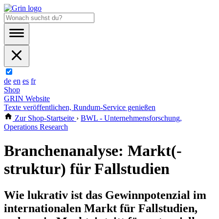
de
en
es
fr
Shop
GRIN Website
Texte veröffentlichen, Rundum-Service genießen
Zur Shop-Startseite
›
BWL - Unternehmensforschung,
Operations Research
Branchenanalyse: Markt(-
struktur) für Fallstudien
Wie lukrativ ist das Gewinnpotenzial im
internationalen Markt für Fallstudien,