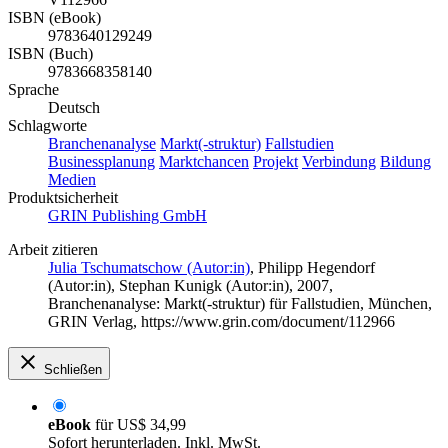
ISBN (eBook)
9783640129249
ISBN (Buch)
9783668358140
Sprache
Deutsch
Schlagworte
Branchenanalyse
Markt(-struktur)
Fallstudien
Businessplanung
Marktchancen
Projekt
Verbindung
Bildung
Medien
Produktsicherheit
GRIN Publishing GmbH
Arbeit zitieren
Julia Tschumatschow (Autor:in)
,
Philipp Hegendorf
(Autor:in)
,
Stephan Kunigk (Autor:in)
, 2007,
Branchenanalyse: Markt(-struktur) für Fallstudien, München,
GRIN Verlag, https://www.grin.com/document/112966
Schließen
eBook
für
US$ 34,99
Sofort herunterladen. Inkl. MwSt.