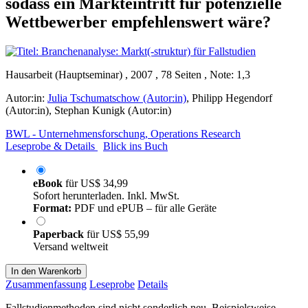
sodass ein Markteintritt für potenzielle
Wettbewerber empfehlenswert wäre?
Hausarbeit (Hauptseminar) , 2007 , 78 Seiten , Note: 1,3
Autor:in:
Julia Tschumatschow (Autor:in)
,
Philipp Hegendorf
(Autor:in)
,
Stephan Kunigk (Autor:in)
BWL - Unternehmensforschung, Operations Research
Leseprobe & Details
Blick ins Buch
eBook
für
US$ 34,99
Sofort herunterladen. Inkl. MwSt.
Format:
PDF und ePUB – für alle Geräte
Paperback
für
US$ 55,99
Versand weltweit
In den Warenkorb
Zusammenfassung
Leseprobe
Details
Fallstudienmethoden sind nicht sonderlich neu. Beispielsweise