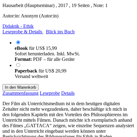
Hausarbeit (Hauptseminar) , 2017 , 19 Seiten , Note: 1
Autor:in:
Anonym (Autor:in)
Didaktik - Ethik
Leseprobe & Details
Blick ins Buch
eBook
für
US$ 15,99
Sofort herunterladen. Inkl. MwSt.
Format:
PDF – für alle Geräte
Paperback
für
US$ 20,99
Versand weltweit
In den Warenkorb
Zusammenfassung
Leseprobe
Details
Der Film als Unterrichtsmedium ist in dem heutigen digitalen
Zeitalter nicht mehr wegzudenken, daher beschäftige ich mich in
den folgenden Kapiteln mit den Vorteilen des Philosophierens im
Unterricht mittels Filmen. Danach möchte ich exemplarisch anhand
des Filmes „GATTACA“ zeigen, wie einzelne Sequenzen analysiert
und in den Unterricht eingebaut werden können unter
Berücksichtigung des Bildungsplanes für Ethik in Baden-