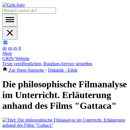
de
en
es
fr
Shop
GRIN Website
Texte veröffentlichen, Rundum-Service genießen
Zur Shop-Startseite
›
Didaktik - Ethik
Die philosophische Filmanalyse
im Unterricht. Erläuterung
anhand des Films "Gattaca"