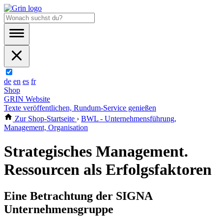
de
en
es
fr
Shop
GRIN Website
Texte veröffentlichen, Rundum-Service genießen
Zur Shop-Startseite
›
BWL - Unternehmensführung,
Management, Organisation
Strategisches Management.
Ressourcen als Erfolgsfaktoren
Eine Betrachtung der SIGNA
Unternehmensgruppe