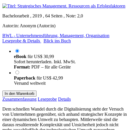
Bachelorarbeit , 2019 , 64 Seiten , Note: 2,0
Autor:in:
Anonym (Autor:in)
BWL - Unternehmensführung, Management, Organisation
Leseprobe & Details
Blick ins Buch
eBook
für
US$ 30,99
Sofort herunterladen. Inkl. MwSt.
Format:
PDF – für alle Geräte
Paperback
für
US$ 42,99
Versand weltweit
In den Warenkorb
Zusammenfassung
Leseprobe
Details
Dem schnellen Wandel durch die Digitalisierung steht der Versuch
von Unternehmen gegenüber, sich anhand strategischer Konzepte in
einer dynamischen Umwelt zu behaupten. Mittlerweile sind die
daraus resultierende Komplexität und Unsicherheit jedoch nicht
mehr ausschließlich der technologischen Umwelt zuzuordnen,