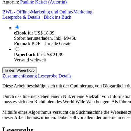
Autor:in:
Pauline Kaiser (Autor:in)
BWL - Offline-Marketing und Online-Marketing
Leseprobe & Details
Blick ins Buch
eBook
für
US$ 18,99
Sofort herunterladen. Inkl. MwSt.
Format:
PDF – für alle Geräte
Paperback
für
US$ 21,99
Versand weltweit
In den Warenkorb
Zusammenfassung
Leseprobe
Details
Diese Arbeit beschäftigt sich mit der Optimierung von Blogartikeln
Durch das Internet stehen einem Nutzer eine Vielzahl von Informatio
muss es sich den Richtlinien des World Wide Web beugen. Als führe
Mithilfe eines Algorithmus versucht die Suchmaschine die Websites zu
dieser Arbeit herauszufinden. Dabei soll vor allem der unternehmen
Leseprobe