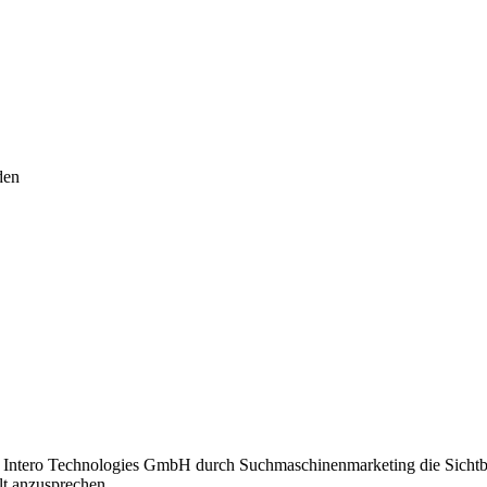
den
ie Intero Technologies GmbH durch Suchmaschinenmarketing die Sichtb
t anzusprechen.