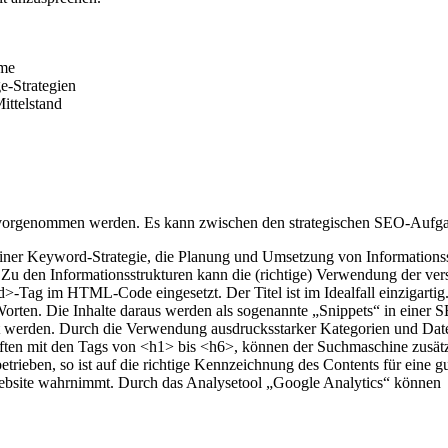
hme
e-Strategien
ittelstand
orgenommen werden. Es kann zwischen den strategischen SEO-Aufgab
 einer Keyword-Strategie, die Planung und Umsetzung von Informatio
 Zu den Informationsstrukturen kann die (richtige) Verwendung der ver
-Tag im HTML-Code eingesetzt. Der Titel ist im Idealfall einzigartig
ten. Die Inhalte daraus werden als sogenannte „Snippets“ in einer SER
asst werden. Durch die Verwendung ausdrucksstarker Kategorien und D
ften mit den Tags von <h1> bis <h6>, können der Suchmaschine zusätz
etrieben, so ist auf die richtige Kennzeichnung des Contents für eine
ebsite wahrnimmt. Durch das Analysetool „Google Analytics“ können