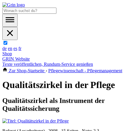
de
en
es
fr
Shop
GRIN Website
Texte veröffentlichen, Rundum-Service genießen
Zur Shop-Startseite
›
Pflegewissenschaft - Pflegemanagement
Qualitätszirkel in der Pflege
Qualitätszirkel als Instrument der
Qualitätssicherung
Referat (Ausarbeitung) , 2008 , 15 Seiten , Note: 2,3