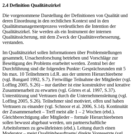
2.4 Definition Qualitätszirkel
Die vorgenommene Darstellung der Definitionen von Qualität und
deren Einordnung in den rechtlichen Kontext und in den
Qualitätsmanagementprozess verdeutlichen die Intention der
Qualitätszirkel. Sie werden als ein Instrument der internen
Qualitätssicherung, mit dem Zweck der Qualitätsverbesserung,
verstanden.
Im Qualitätszirkel sollen Informationen über Problemstellungen
gesammelt, Ursachenforschung betrieben und Vorschläge zur
Beseitigung des Problems erarbeitet werden. Zentral bei der
Durchführung sind die folgenden Punkte: Gesprächsrunden mit 5
bis max. 10 Teilnehmern i.d.R. aus der unteren Hierarchieebene
(vgl. Bungard 1992, S.7). Freiwillige Teilnahme der Mitglieder (vgl.
Loffing 2005, S.26) – nur darüber ist eine konstruktive und kreative
Zusammenarbeit zu erwarten (vgl. Görres et al. 1997, S.37).
Unterstützung und Vertrauen durch die Unternehmensleitung (vgl.
Loffing 2005, S.26). Teilnehmer sind motiviert, offen und haben
Vertrauen zu einander (vgl. Schnoor et al. 2006, S.14). Kontinuität
der Zusammenarbeit – Treff meist alle 1 – 2 Wochen (ebd.).
Gleichberechtigung aller Mitglieder – formale Hierarchieebenen
sollen bewusst abgebaut werden, um partnerschaftliche
Arbeitsformen zu gewährleisten (ebd.). Leitung durch einen
Moderator – meist Qualitätsbeauftragte/ direkte Vorgesetzte (vgl.