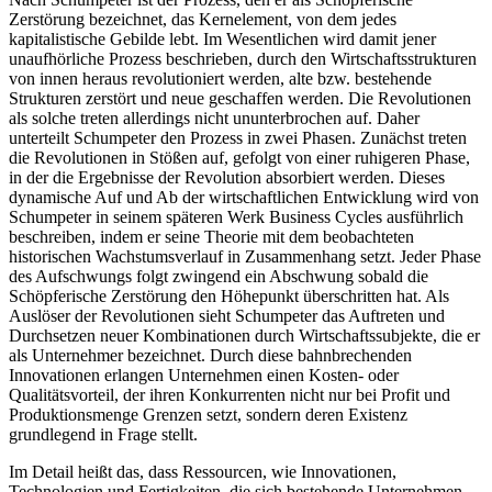
Zerstörung bezeichnet, das Kernelement, von dem jedes
kapitalistische Gebilde lebt. Im Wesentlichen wird damit jener
unaufhörliche Prozess beschrieben, durch den Wirtschaftsstrukturen
von innen heraus revolutioniert werden, alte bzw. bestehende
Strukturen zerstört und neue geschaffen werden. Die Revolutionen
als solche treten allerdings nicht ununterbrochen auf. Daher
unterteilt Schumpeter den Prozess in zwei Phasen. Zunächst treten
die Revolutionen in Stößen auf, gefolgt von einer ruhigeren Phase,
in der die Ergebnisse der Revolution absorbiert werden. Dieses
dynamische Auf und Ab der wirtschaftlichen Entwicklung wird von
Schumpeter in seinem späteren Werk Business Cycles ausführlich
beschreiben, indem er seine Theorie mit dem beobachteten
historischen Wachstumsverlauf in Zusammenhang setzt. Jeder Phase
des Aufschwungs folgt zwingend ein Abschwung sobald die
Schöpferische Zerstörung den Höhepunkt überschritten hat. Als
Auslöser der Revolutionen sieht Schumpeter das Auftreten und
Durchsetzen neuer Kombinationen durch Wirtschaftssubjekte, die er
als Unternehmer bezeichnet. Durch diese bahnbrechenden
Innovationen erlangen Unternehmen einen Kosten- oder
Qualitätsvorteil, der ihren Konkurrenten nicht nur bei Profit und
Produktionsmenge Grenzen setzt, sondern deren Existenz
grundlegend in Frage stellt.
Im Detail heißt das, dass Ressourcen, wie Innovationen,
Technologien und Fertigkeiten, die sich bestehende Unternehmen