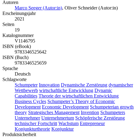
Autoren
Marco Seeger (Autor:in)
,
Oliver Schneider (Autor:in)
Erscheinungsjahr
2021
Seiten
19
Katalognummer
V1146795
ISBN (eBook)
9783346525642
ISBN (Buch)
9783346525659
Sprache
Deutsch
Schlagworte
Schumpeter
Innovation
Dynamische Zerstörung
dynamischer
Wettbewerb
wirtschaftliche Entwicklung
Dynamic
Capabilities
Theorie der wirtschaftlichen Entwicklung
Business Cycles
Schumpeter’s Theory of Economic
Development
Economic Development
Schumpeterian growth
theory
Strategisches Management
Invention
Schumpeters
Unternehmer
Unternehmertum
Schöpferische Zerstörung
technischer Fortschritt
Wachstum
Entrepreneur
Konjunkturtheorie
Konjunktur
Produktsicherheit