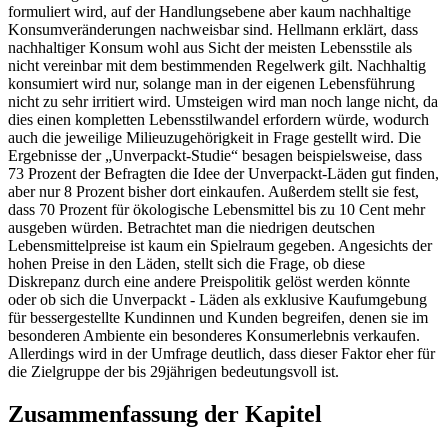
formuliert wird, auf der Handlungsebene aber kaum nachhaltige
Konsumveränderungen nachweisbar sind. Hellmann erklärt, dass
nachhaltiger Konsum wohl aus Sicht der meisten Lebensstile als
nicht vereinbar mit dem bestimmenden Regelwerk gilt. Nachhaltig
konsumiert wird nur, solange man in der eigenen Lebensführung
nicht zu sehr irritiert wird. Umsteigen wird man noch lange nicht, da
dies einen kompletten Lebensstilwandel erfordern würde, wodurch
auch die jeweilige Milieuzugehörigkeit in Frage gestellt wird. Die
Ergebnisse der „Unverpackt-Studie“ besagen beispielsweise, dass
73 Prozent der Befragten die Idee der Unverpackt-Läden gut finden,
aber nur 8 Prozent bisher dort einkaufen. Außerdem stellt sie fest,
dass 70 Prozent für ökologische Lebensmittel bis zu 10 Cent mehr
ausgeben würden. Betrachtet man die niedrigen deutschen
Lebensmittelpreise ist kaum ein Spielraum gegeben. Angesichts der
hohen Preise in den Läden, stellt sich die Frage, ob diese
Diskrepanz durch eine andere Preispolitik gelöst werden könnte
oder ob sich die Unverpackt - Läden als exklusive Kaufumgebung
für bessergestellte Kundinnen und Kunden begreifen, denen sie im
besonderen Ambiente ein besonderes Konsumerlebnis verkaufen.
Allerdings wird in der Umfrage deutlich, dass dieser Faktor eher für
die Zielgruppe der bis 29jährigen bedeutungsvoll ist.
Zusammenfassung der Kapitel