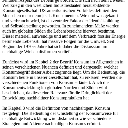
zentralen Aspekt des Lebens geworden. Die sich nach dem Zweiten
Weltkrieg in den westlichen Industriestaaten herausbildende
Konsumgesellschaft US-amerikanischen Vorbildes definiert den
Menschen mehr denn je als Konsumenten. Wie und was gekauft
und verbraucht wird, ist ein zentraler Faktor der Identitätsbildung
und Selbstdarstellung geworden. In zunehmendem Maße werden
auch im globalen Süden die Lebensbereiche hiervon bestimmt.
Dieser materiell aufwendige und auf dem Verbrauch fossiler Energie
beruhende Lebensstil hat massive Folgen für die Umwelt. Seit
Beginn der 1970er Jahre hat sich daher die Diskussion um
nachhaltige Wirtschaftsformen vertieft.
Zunächst wird im Kapitel 2 der Begriff Konsum im Allgemeinen in
seinen verschiedenen Nuancen definiert und dargestellt, welcher
Konsumbegriff dieser Arbeit zugrunde liegt. Um die Bedeutung, die
Konsum heute in unserer Gesellschaft hat, zu erklären, werden die
verschiedenen Funktionen von Konsum erläutert. Auch die
Konsumentwicklung im globalen Norden und Süden wird
beschrieben, da diese eine Relevanz für die Dringlichkeit der
Entwicklung nachhaltiger Konsumpraktiken hat.
Im Kapitel 3 wird die Definition von nachhaltigem Konsum
festgelegt. Die Bedeutung der Umstellung der Konsumweise für
nachhaltige Entwicklung wird diskutiert sowie verschiedene
Strategien und Akteure nachhaltigen Konsums erörtert.