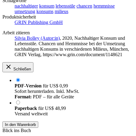
Schlagworte
nachhaltiger
konsum
lebensstile
chancen
hemmnisse
umsetzung
konsums
milieus
Produktsicherheit
GRIN Publishing GmbH
Arbeit zitieren
Silvia Bolley (Autor:in)
, 2020, Nachhaltiger Konsum und
Lebensstile. Chancen und Hemmnisse bei der Umsetzung
nachhaltigen Konsums in verschiedenen Milieus, München,
GRIN Verlag, https://www.grin.com/document/1148621
Schließen
PDF-Version
für
US$ 0,99
Sofort herunterladen. Inkl. MwSt.
Format:
PDF – für alle Geräte
Paperback
für
US$ 48,99
Versand weltweit
In den Warenkorb
Blick ins Buch