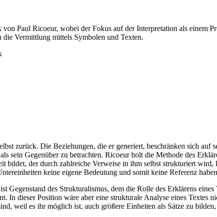
ik von Paul Ricoeur, wobei der Fokus auf der Interpretation als einem 
die Vermittlung mittels Symbolen und Texten.
k
elbst zurück. Die Beziehungen, die er generiert, beschränken sich auf s
xt als sein Gegenüber zu betrachten. Ricoeur holt die Methode des Erkl
it bildet, der durch zahlreiche Verweise in ihm selbst strukturiert wi
 Untereinheiten keine eigene Bedeutung und somit keine Referenz habe
 ist Gegenstand des Strukturalismus, dem die Rolle des Erklärens ein
hnt. In dieser Position wäre aber eine strukturale Analyse eines Textes n
nd, weil es ihr möglich ist, auch größere Einheiten als Sätze zu bilden