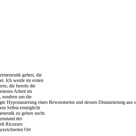
Hermeneutik gehen, die
et. Ich werde im ersten
rn, die bereits die
iteren Arbeit im
, sondern um die
igte Hypostasierung eines Bewusstseins und dessen Distanzierung aus 
nem Selbst ermöglicht
eneutik zu gehen sucht.
genstand der
elt Ricoeurs
gezeichneten Ort