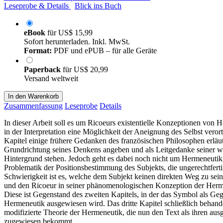
Leseprobe & Details
Blick ins Buch
eBook
für
US$ 15,99
Sofort herunterladen. Inkl. MwSt.
Format:
PDF und ePUB – für alle Geräte
Paperback
für
US$ 20,99
Versand weltweit
In den Warenkorb
Zusammenfassung
Leseprobe
Details
In dieser Arbeit soll es um Ricoeurs existentielle Konzeptionen von 
in der Interpretation eine Möglichkeit der Aneignung des Selbst verort
Kapitel einige frühere Gedanken des französischen Philosophen erläute
Grundrichtung seines Denkens angeben und als Leitgedanke seiner we
Hintergrund stehen. Jedoch geht es dabei noch nicht um Hermeneutik
Problematik der Positionsbestimmung des Subjekts, die ungerechtfert
Schwierigkeit ist es, welche dem Subjekt keinen direkten Weg zu sei
und den Ricoeur in seiner phänomenologischen Konzeption der Herm
Diese ist Gegenstand des zweiten Kapitels, in der das Symbol als Ge
Hermeneutik ausgewiesen wird. Das dritte Kapitel schließlich behand
modifizierte Theorie der Hermeneutik, die nun den Text als ihren aus
zugewiesen bekommt.