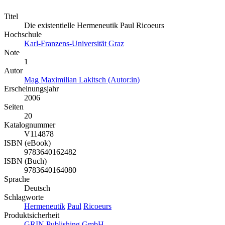
Titel
Die existentielle Hermeneutik Paul Ricoeurs
Hochschule
Karl-Franzens-Universität Graz
Note
1
Autor
Mag Maximilian Lakitsch (Autor:in)
Erscheinungsjahr
2006
Seiten
20
Katalognummer
V114878
ISBN (eBook)
9783640162482
ISBN (Buch)
9783640164080
Sprache
Deutsch
Schlagworte
Hermeneutik
Paul
Ricoeurs
Produktsicherheit
GRIN Publishing GmbH