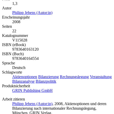
1,3
Autor
Philipp Jebens (Autor:in)
Erscheinungsjahr
2008
Seiten
22
Katalognummer
V115028
ISBN (eBook)
9783640163120
ISBN (Buch)
9783640164554
Sprache
Deutsch
Schlagworte
Aktienoptionen
Bilanzierung
Rechnungslegung
Veranstaltung
Bilanzanalyse
Bilanzpolitik
Produktsicherheit
GRIN Publishing GmbH
Arbeit zitieren
Philipp Jebens (Autor:in)
, 2008, Aktienoptionen und deren
Bilanzierung nach internationaler Rechnungslegung,
München, GRIN Verlag,