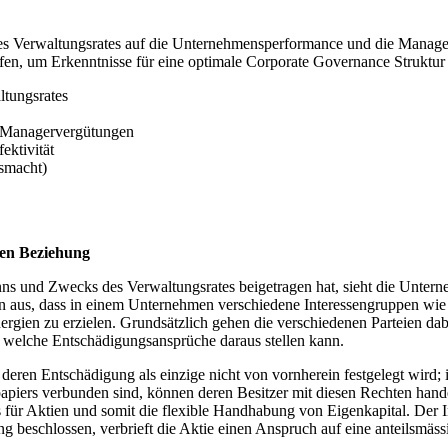
es Verwaltungsrates auf die Unternehmensperformance und die Managerlö
üfen, um Erkenntnisse für eine optimale Corporate Governance Struktu
ltungsrates
 Managervergütungen
ktivität
smacht)
ten Beziehung
inns und Zwecks des Verwaltungsrates beigetragen hat, sieht die Unte
n aus, dass in einem Unternehmen verschiedene Interessengruppen wie
gien zu erzielen. Grundsätzlich gehen die verschiedenen Parteien dabe
r welche Entschädigungsansprüche daraus stellen kann.
deren Entschädigung als einzige nicht von vornherein festgelegt wird;
papiers verbunden sind, können deren Besitzer mit diesen Rechten hand
für Aktien und somit die flexible Handhabung von Eigenkapital. Der In
g beschlossen, verbrieft die Aktie einen Anspruch auf eine anteilsmäs