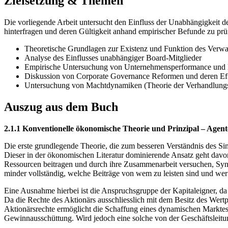
Zielsetzung & Themen
Die vorliegende Arbeit untersucht den Einfluss der Unabhängigkeit d
hinterfragen und deren Gültigkeit anhand empirischer Befunde zu pr
Theoretische Grundlagen zur Existenz und Funktion des Verwa
Analyse des Einflusses unabhängiger Board-Mitglieder
Empirische Untersuchung von Unternehmensperformance und
Diskussion von Corporate Governance Reformen und deren Effe
Untersuchung von Machtdynamiken (Theorie der Verhandlung
Auszug aus dem Buch
2.1.1 Konventionelle ökonomische Theorie und Prinzipal – Agen
Die erste grundlegende Theorie, die zum besseren Verständnis des S
Dieser in der ökonomischen Literatur dominierende Ansatz geht davo
Ressourcen beitragen und durch ihre Zusammenarbeit versuchen, Syner
minder vollständig, welche Beiträge von wem zu leisten sind und we
Eine Ausnahme hierbei ist die Anspruchsgruppe der Kapitaleigner, da 
Da die Rechte des Aktionärs ausschliesslich mit dem Besitz des Wert
Aktionärsrechte ermöglicht die Schaffung eines dynamischen Marktes 
Gewinnausschüttung. Wird jedoch eine solche von der Geschäftsleitun