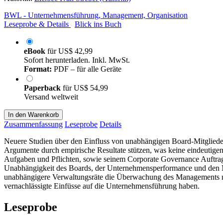
BWL - Unternehmensführung, Management, Organisation
Leseprobe & Details
Blick ins Buch
eBook
für
US$ 42,99
Sofort herunterladen. Inkl. MwSt.
Format:
PDF – für alle Geräte
Paperback
für
US$ 54,99
Versand weltweit
In den Warenkorb
Zusammenfassung
Leseprobe
Details
Neuere Studien über den Einfluss von unabhängigen Board-Mitglieder
Argumente durch empirische Resultate stützen, was keine eindeutigen 
Aufgaben und Pflichten, sowie seinem Corporate Governance Auftra
Unabhängigkeit des Boards, der Unternehmensperformance und den Ma
unabhängigere Verwaltungsräte die Überwachung des Managements nicht 
vernachlässigte Einfüsse auf die Unternehmensführung haben.
Leseprobe