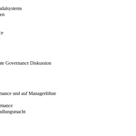
eudalsystems
nen
ce
rate Governance Diskussion
ormance und auf Managerlöhne
rmance
andlungsmacht