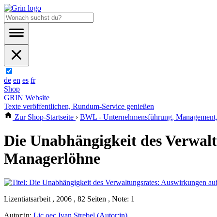
de
en
es
fr
Shop
GRIN Website
Texte veröffentlichen, Rundum-Service genießen
Zur Shop-Startseite
›
BWL - Unternehmensführung, Management, 
Die Unabhängigkeit des Verwal
Managerlöhne
Lizentiatsarbeit , 2006 , 82 Seiten , Note: 1
Autor:in:
Lic.oec Ivan Strebel (Autor:in)