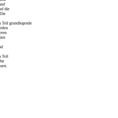
auf
uf die
 Die
n Teil grundlegende
erden
eren
ien
nd
 Teil
Die
sen.