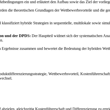
rktbedingungen ein und erläutert den Aufbau sowie das Ziel der vorlie
den die theoretischen Grundlagen der Wettbewerbsvorteile und die gen
 klassifiziert hybride Strategien in sequentielle, multilokale sowie sim
ion und der DPDS:
Der Hauptteil widmet sich der systematischen Ana
n.
en Ergebnisse zusammen und bewertet die Bedeutung der hybriden Wettb
uktdifferenzierungsstrategie, Wettbewerbsvorteil, Kostenführerschaf
wechsel.
uf abzielen, gleichzeitig Kostenführerschaft und Differenzierung zu e