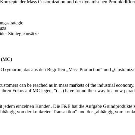
 Konzepte der Mass Customization und der dynamischen Produktdiffere
ungsstrategie
luza
der Strategieansätze
n (MC)
 Oxymoron, das aus den Begriffen „Mass Production“ und „Customizati
stomers can be reached as in mass markets of the industrial economy, 
e ihren Fokus auf MC legen, “(…) have found their way to a new paradi
 mit jedem einzelnen Kunden. Die F&E hat die Aufgabe Grundprodukte 
abhängig von der konkreten Transaktion“ und der „abhängig vom konkr