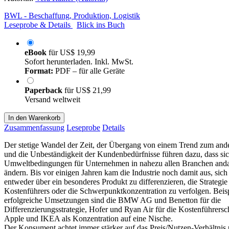
BWL - Beschaffung, Produktion, Logistik
Leseprobe & Details
Blick ins Buch
eBook
für
US$ 19,99
Sofort herunterladen. Inkl. MwSt.
Format:
PDF – für alle Geräte
Paperback
für
US$ 21,99
Versand weltweit
In den Warenkorb
Zusammenfassung
Leseprobe
Details
Der stetige Wandel der Zeit, der Übergang von einem Trend zum and
und die Unbeständigkeit der Kundenbedürfnisse führen dazu, dass sic
Umweltbedingungen für Unternehmen in nahezu allen Branchen and
ändern. Bis vor einigen Jahren kam die Industrie noch damit aus, sich
entweder über ein besonderes Produkt zu differenzieren, die Strategie
Kostenführers oder die Schwerpunktkonzentration zu verfolgen. Beisp
erfolgreiche Umsetzungen sind die BMW AG und Benetton für die
Differenzierungsstrategie, Hofer und Ryan Air für die Kostenführersc
Apple und IKEA als Konzentration auf eine Nische.
Der Konsument achtet immer stärker auf das Preis/Nutzen-Verhältnis