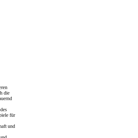
eren
h die
auernd
 des
iele für
haft und
 und