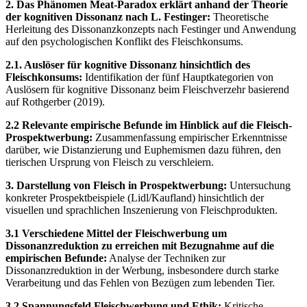
2. Das Phänomen Meat-Paradox erklärt anhand der Theorie
der kognitiven Dissonanz nach L. Festinger:
Theoretische
Herleitung des Dissonanzkonzepts nach Festinger und Anwendung
auf den psychologischen Konflikt des Fleischkonsums.
2.1. Auslöser für kognitive Dissonanz hinsichtlich des
Fleischkonsums:
Identifikation der fünf Hauptkategorien von
Auslösern für kognitive Dissonanz beim Fleischverzehr basierend
auf Rothgerber (2019).
2.2 Relevante empirische Befunde im Hinblick auf die Fleisch-
Prospektwerbung:
Zusammenfassung empirischer Erkenntnisse
darüber, wie Distanzierung und Euphemismen dazu führen, den
tierischen Ursprung von Fleisch zu verschleiern.
3. Darstellung von Fleisch in Prospektwerbung:
Untersuchung
konkreter Prospektbeispiele (Lidl/Kaufland) hinsichtlich der
visuellen und sprachlichen Inszenierung von Fleischprodukten.
3.1 Verschiedene Mittel der Fleischwerbung um
Dissonanzreduktion zu erreichen mit Bezugnahme auf die
empirischen Befunde:
Analyse der Techniken zur
Dissonanzreduktion in der Werbung, insbesondere durch starke
Verarbeitung und das Fehlen von Bezügen zum lebenden Tier.
3.2 Spannungsfeld Fleischwerbung und Ethik:
Kritische