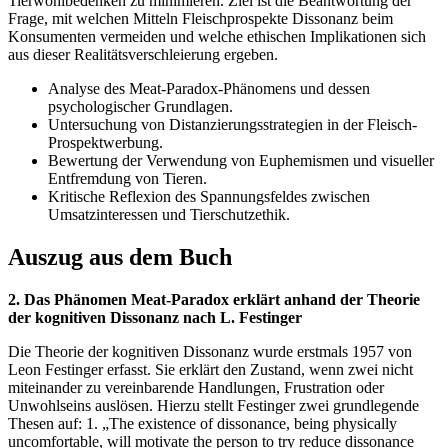
Tierwohlbedenken zu minimieren. Ziel ist die Beantwortung der
Frage, mit welchen Mitteln Fleischprospekte Dissonanz beim
Konsumenten vermeiden und welche ethischen Implikationen sich
aus dieser Realitätsverschleierung ergeben.
Analyse des Meat-Paradox-Phänomens und dessen
psychologischer Grundlagen.
Untersuchung von Distanzierungsstrategien in der Fleisch-
Prospektwerbung.
Bewertung der Verwendung von Euphemismen und visueller
Entfremdung von Tieren.
Kritische Reflexion des Spannungsfeldes zwischen
Umsatzinteressen und Tierschutzethik.
Auszug aus dem Buch
2. Das Phänomen Meat-Paradox erklärt anhand der Theorie
der kognitiven Dissonanz nach L. Festinger
Die Theorie der kognitiven Dissonanz wurde erstmals 1957 von
Leon Festinger erfasst. Sie erklärt den Zustand, wenn zwei nicht
miteinander zu vereinbarende Handlungen, Frustration oder
Unwohlseins auslösen. Hierzu stellt Festinger zwei grundlegende
Thesen auf: 1. „The existence of dissonance, being physically
uncomfortable, will motivate the person to try reduce dissonance