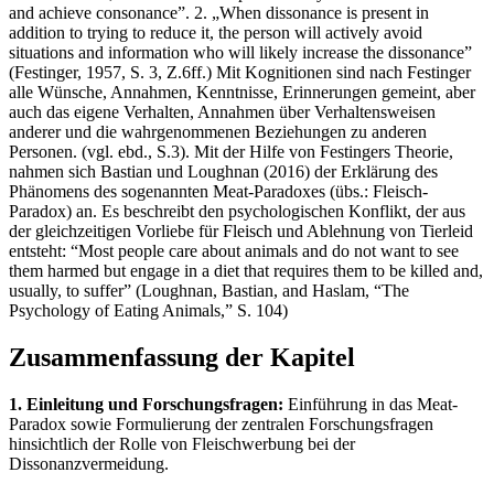
and achieve consonance”. 2. „When dissonance is present in
addition to trying to reduce it, the person will actively avoid
situations and information who will likely increase the dissonance”
(Festinger, 1957, S. 3, Z.6ff.) Mit Kognitionen sind nach Festinger
alle Wünsche, Annahmen, Kenntnisse, Erinnerungen gemeint, aber
auch das eigene Verhalten, Annahmen über Verhaltensweisen
anderer und die wahrgenommenen Beziehungen zu anderen
Personen. (vgl. ebd., S.3). Mit der Hilfe von Festingers Theorie,
nahmen sich Bastian und Loughnan (2016) der Erklärung des
Phänomens des sogenannten Meat-Paradoxes (übs.: Fleisch-
Paradox) an. Es beschreibt den psychologischen Konflikt, der aus
der gleichzeitigen Vorliebe für Fleisch und Ablehnung von Tierleid
entsteht: “Most people care about animals and do not want to see
them harmed but engage in a diet that requires them to be killed and,
usually, to suffer” (Loughnan, Bastian, and Haslam, “The
Psychology of Eating Animals,” S. 104)
Zusammenfassung der Kapitel
1. Einleitung und Forschungsfragen:
Einführung in das Meat-
Paradox sowie Formulierung der zentralen Forschungsfragen
hinsichtlich der Rolle von Fleischwerbung bei der
Dissonanzvermeidung.