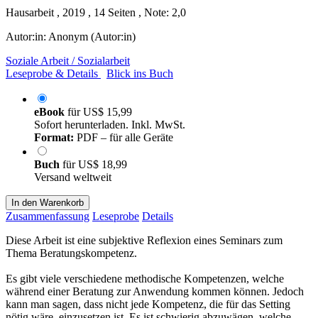
Hausarbeit , 2019 , 14 Seiten , Note: 2,0
Autor:in:
Anonym (Autor:in)
Soziale Arbeit / Sozialarbeit
Leseprobe & Details
Blick ins Buch
eBook
für
US$ 15,99
Sofort herunterladen. Inkl. MwSt.
Format:
PDF – für alle Geräte
Buch
für
US$ 18,99
Versand weltweit
In den Warenkorb
Zusammenfassung
Leseprobe
Details
Diese Arbeit ist eine subjektive Reflexion eines Seminars zum
Thema Beratungskompetenz.
Es gibt viele verschiedene methodische Kompetenzen, welche
während einer Beratung zur Anwendung kommen können. Jedoch
kann man sagen, dass nicht jede Kompetenz, die für das Setting
nötig wäre, einzusetzen ist. Es ist schwierig abzuwägen, welche