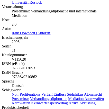
Universität Rostock
Veranstaltung
Proseminar: Verhandlungsdiplomatie und internationale
Mediation
Note
2,0
Autor
Raik Dowedeit (Autor:in)
Erscheinungsjahr
2006
Seiten
21
Katalognummer
V115620
ISBN (eBook)
9783640170531
ISBN (Buch)
9783640210862
Sprache
Deutsch
Schlagworte
Non-Proliferations-Vertrag
Einfluss
Südafrikas
Atommacht
Proseminar
Verhandlungsdiplomatie
Mediation
Atomwaffen
Kernwaffen
Kernwaffensperrvertrag
Afrika
Abrüstung
Produktsicherheit