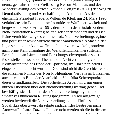
neunziger Jahre mit der Freilassung Nelson Mandelas und der
Wiederzulassung des African National Congress (ANC) der Weg zu
Demokratisierung und Abschaffung der Apartheid. Als der
ehemalige Präsident Frederik Willem de Klerk am 24. März 1993
verkündete sein Land hätte sechs nukleare Waffen entwickelt und
hergestellt, diese aber bis 1991, dem Jahr in dem Südafrika dem
Non-Proliferations-Vertrag beitrat, wieder demontiert und dessen
Pläne vernichtet, zeigte sich, dass trotz Nicht-verbreitungsregime
und politischer sowie wirtschaftlicher Sanktionen ein Staat in der
Lage sein konnte Atomwaffen nicht nur zu entwickeln, sondern
auch ohne Kenntnisnahme der Weltöffentlichkeit herzustellen.
Betrachtet man Literatur und Forschungsschwerpunkte so ist
festzustellen, dass beide Themen, die Nichtverbreitung von
Kernwaffen und das Ende der Apartheid, im Einzelnen bereits
eingehend untersucht wurden. Doch sind nicht die Geschichte oder
die einzelnen Punkte des Non-Proliferations-Vertrags im Einzelnen,
auch nicht das Ende der Apartheid in Südafrika Schwerpunkte
dieser Grundkursarbeit. Die vorliegende Arbeit wird nur einen
kurzen Überblick über den Nichtverbreitungsvertrag geben und
beschäftigt sich dann mit dem Nichtverbreitungsregime und
Südafrikas nuklearem Rüstungsprogramm. Es soll aufgezeigt
werden inwieweit die Nichtverbreitungspolitik Einfluss auf
Südafrikas über zwei Jahrzehnte andauerndes Bestreben nach
Atomwaffen hatte. Dazu soll untersucht werden ob die in diesem