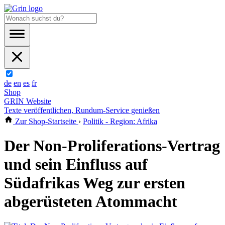
de
en
es
fr
Shop
GRIN Website
Texte veröffentlichen, Rundum-Service genießen
Zur Shop-Startseite
›
Politik - Region: Afrika
Der Non-Proliferations-Vertrag
und sein Einfluss auf
Südafrikas Weg zur ersten
abgerüsteten Atommacht