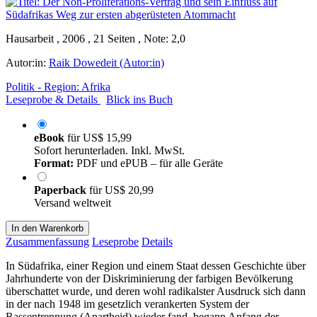
Hausarbeit , 2006 , 21 Seiten , Note: 2,0
Autor:in:
Raik Dowedeit (Autor:in)
Politik - Region: Afrika
Leseprobe & Details
Blick ins Buch
eBook
für
US$ 15,99
Sofort herunterladen. Inkl. MwSt.
Format:
PDF und ePUB – für alle Geräte
Paperback
für
US$ 20,99
Versand weltweit
In den Warenkorb
Zusammenfassung
Leseprobe
Details
In Südafrika, einer Region und einem Staat dessen Geschichte über
Jahrhunderte von der Diskriminierung der farbigen Bevölkerung
überschattet wurde, und deren wohl radikalster Ausdruck sich dann
in der nach 1948 im gesetzlich verankerten System der
Rassentrennung (Apartheid) wieder fand, begann Anfang der