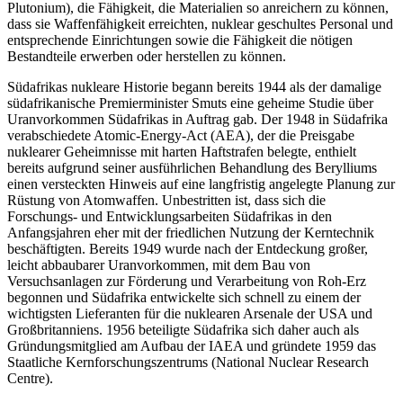
Plutonium), die Fähigkeit, die Materialien so anreichern zu können,
dass sie Waffenfähigkeit erreichten, nuklear geschultes Personal und
entsprechende Einrichtungen sowie die Fähigkeit die nötigen
Bestandteile erwerben oder herstellen zu können.
Südafrikas nukleare Historie begann bereits 1944 als der damalige
südafrikanische Premierminister Smuts eine geheime Studie über
Uranvorkommen Südafrikas in Auftrag gab. Der 1948 in Südafrika
verabschiedete Atomic-Energy-Act (AEA), der die Preisgabe
nuklearer Geheimnisse mit harten Haftstrafen belegte, enthielt
bereits aufgrund seiner ausführlichen Behandlung des Berylliums
einen versteckten Hinweis auf eine langfristig angelegte Planung zur
Rüstung von Atomwaffen. Unbestritten ist, dass sich die
Forschungs- und Entwicklungsarbeiten Südafrikas in den
Anfangsjahren eher mit der friedlichen Nutzung der Kerntechnik
beschäftigten. Bereits 1949 wurde nach der Entdeckung großer,
leicht abbaubarer Uranvorkommen, mit dem Bau von
Versuchsanlagen zur Förderung und Verarbeitung von Roh-Erz
begonnen und Südafrika entwickelte sich schnell zu einem der
wichtigsten Lieferanten für die nuklearen Arsenale der USA und
Großbritanniens. 1956 beteiligte Südafrika sich daher auch als
Gründungsmitglied am Aufbau der IAEA und gründete 1959 das
Staatliche Kernforschungszentrums (National Nuclear Research
Centre).