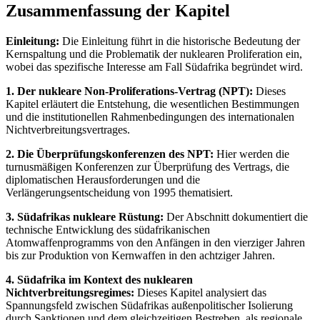
Zusammenfassung der Kapitel
Einleitung:
Die Einleitung führt in die historische Bedeutung der
Kernspaltung und die Problematik der nuklearen Proliferation ein,
wobei das spezifische Interesse am Fall Südafrika begründet wird.
1. Der nukleare Non-Proliferations-Vertrag (NPT):
Dieses
Kapitel erläutert die Entstehung, die wesentlichen Bestimmungen
und die institutionellen Rahmenbedingungen des internationalen
Nichtverbreitungsvertrages.
2. Die Überprüfungskonferenzen des NPT:
Hier werden die
turnusmäßigen Konferenzen zur Überprüfung des Vertrags, die
diplomatischen Herausforderungen und die
Verlängerungsentscheidung von 1995 thematisiert.
3. Südafrikas nukleare Rüstung:
Der Abschnitt dokumentiert die
technische Entwicklung des südafrikanischen
Atomwaffenprogramms von den Anfängen in den vierziger Jahren
bis zur Produktion von Kernwaffen in den achtziger Jahren.
4. Südafrika im Kontext des nuklearen
Nichtverbreitungsregimes:
Dieses Kapitel analysiert das
Spannungsfeld zwischen Südafrikas außenpolitischer Isolierung
durch Sanktionen und dem gleichzeitigen Bestreben, als regionale