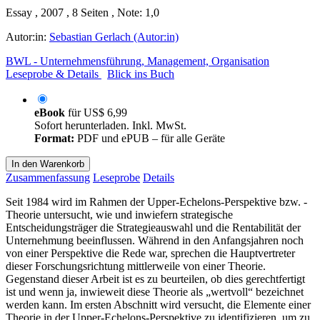
Essay , 2007 , 8 Seiten , Note: 1,0
Autor:in:
Sebastian Gerlach (Autor:in)
BWL - Unternehmensführung, Management, Organisation
Leseprobe & Details
Blick ins Buch
eBook
für
US$ 6,99
Sofort herunterladen. Inkl. MwSt.
Format:
PDF und ePUB – für alle Geräte
In den Warenkorb
Zusammenfassung
Leseprobe
Details
Seit 1984 wird im Rahmen der Upper-Echelons-Perspektive bzw. -
Theorie untersucht, wie und inwiefern strategische
Entscheidungsträger die Strategieauswahl und die Rentabilität der
Unternehmung beeinflussen. Während in den Anfangsjahren noch
von einer Perspektive die Rede war, sprechen die Hauptvertreter
dieser Forschungsrichtung mittlerweile von einer Theorie.
Gegenstand dieser Arbeit ist es zu beurteilen, ob dies gerechtfertigt
ist und wenn ja, inwieweit diese Theorie als „wertvoll“ bezeichnet
werden kann. Im ersten Abschnitt wird versucht, die Elemente einer
Theorie in der Upper-Echelons-Perspektive zu identifizieren, um zu