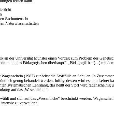
llungen leisten kann.
erricht
n
en Sachunterricht
den Naturwissenschaften
k an der Universität Münster einen Vortrag zum Problem des Genetisch
dstimmung des Pädagogischen überhaupt“. „Pädagogik hat […] mit dem
rt Wagenschein (1982) zunächst die Stofffülle an Schulen. In Zusamme
 gründlich genug behandelt werden. Infolgedessen wird es dem Lehrer ka
en systematischen Lehrgang, das heißt der Stoff wird fadenscheinig un
nkung auf das ‚Wesentliche‘“.
ählt und sich auf das „Wesentliche“ beschränkt werden. Wagenschein 
 intensiv zu verweilen“.