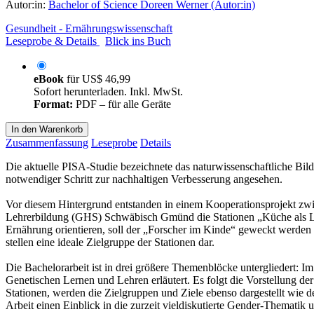
Autor:in:
Bachelor of Science Doreen Werner (Autor:in)
Gesundheit - Ernährungswissenschaft
Leseprobe & Details
Blick ins Buch
eBook
für
US$ 46,99
Sofort herunterladen. Inkl. MwSt.
Format:
PDF – für alle Geräte
In den Warenkorb
Zusammenfassung
Leseprobe
Details
Die aktuelle PISA-Studie bezeichnete das naturwissenschaftliche Bil
notwendiger Schritt zur nachhaltigen Verbesserung angesehen.
Vor diesem Hintergrund entstanden in einem Kooperationsprojekt zw
Lehrerbildung (GHS) Schwäbisch Gmünd die Stationen „Küche als Lern
Ernährung orientieren, soll der „Forscher im Kinde“ geweckt werde
stellen eine ideale Zielgruppe der Stationen dar.
Die Bachelorarbeit ist in drei größere Themenblöcke untergliedert:
Genetischen Lernen und Lehren erläutert. Es folgt die Vorstellung de
Stationen, werden die Zielgruppen und Ziele ebenso dargestellt wie 
Arbeit einen Einblick in die zurzeit vieldiskutierte Gender-Thematik