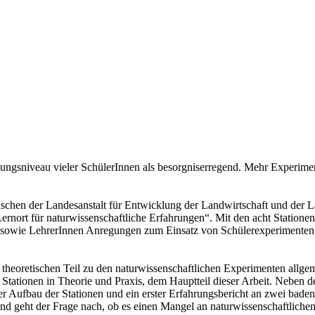
dungsniveau vieler SchülerInnen als besorgniserregend. Mehr Experimen
ischen der Landesanstalt für Entwicklung der Landwirtschaft und der 
ort für naturwissenschaftliche Erfahrungen“. Mit den acht Stationen,
n sowie LehrerInnen Anregungen zum Einsatz von Schülerexperimenten
 Im theoretischen Teil zu den naturwissenschaftlichen Experimenten a
r Stationen in Theorie und Praxis, dem Hauptteil dieser Arbeit. Neben
der Aufbau der Stationen und ein erster Erfahrungsbericht an zwei bad
 und geht der Frage nach, ob es einen Mangel an naturwissenschaftlich