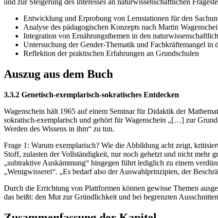
und zur Steigerung des Interesses an naturwissenschaftlichen Frageste
Entwicklung und Erprobung von Lernstationen für den Sachunt
Analyse des pädagogischen Konzepts nach Martin Wagenschei
Integration von Ernährungsthemen in den naturwissenschaftlich
Untersuchung der Gender-Thematik und Fachkräftemangel in 
Reflektion der praktischen Erfahrungen an Grundschulen
Auszug aus dem Buch
3.3.2 Genetisch-exemplarisch-sokratisches Entdecken
Wagenschein hält 1965 auf einem Seminar für Didaktik der Mathemati
sokratisch-exemplarisch und gehört für Wagenschein „[…] zur Grun
Werden des Wissens in ihm“ zu tun.
Frage 1: Warum exemplarisch? Wie die Abbildung acht zeigt, kritisie
Stoff, zulasten der Vollständigkeit, nur noch gehetzt und nicht mehr
„subtraktive Auskämmung“ hingegen führt lediglich zu einem verdünnt
„Wenigwisserei“. „Es bedarf also der Auswahlprinzipien, der Beschrä
Durch die Errichtung von Plattformen können gewisse Themen ausgew
das heißt: den Mut zur Gründlichkeit und bei begrenzten Ausschnitten
Zusammenfassung der Kapitel