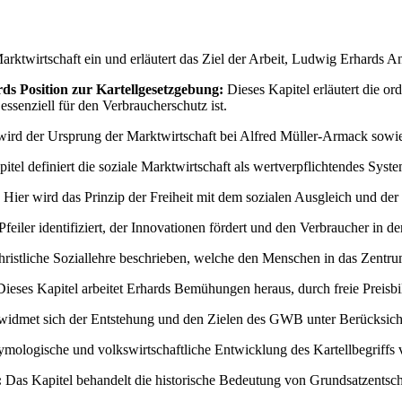
Marktwirtschaft ein und erläutert das Ziel der Arbeit, Ludwig Erhards 
ds Position zur Kartellgesetzgebung:
Dieses Kapitel erläutert die or
ssenziell für den Verbraucherschutz ist.
ird der Ursprung der Marktwirtschaft bei Alfred Müller-Armack sowie
itel definiert die soziale Marktwirtschaft als wertverpflichtendes Sys
Hier wird das Prinzip der Freiheit mit dem sozialen Ausgleich und der
iler identifiziert, der Innovationen fördert und den Verbraucher in den
hristliche Soziallehre beschrieben, welche den Menschen in das Zentru
ieses Kapitel arbeitet Erhards Bemühungen heraus, durch freie Preisbild
widmet sich der Entstehung und den Zielen des GWB unter Berücksicht
ymologische und volkswirtschaftliche Entwicklung des Kartellbegriffs vo
:
Das Kapitel behandelt die historische Bedeutung von Grundsatzentsche