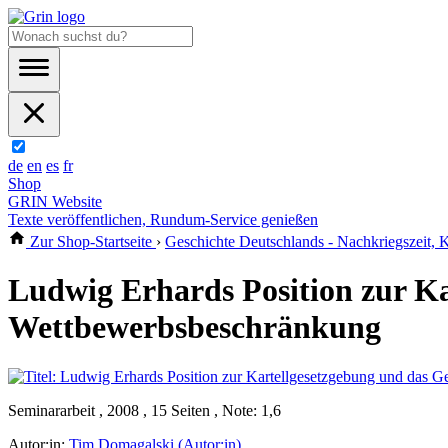
de
en
es
fr
Shop
GRIN Website
Texte veröffentlichen, Rundum-Service genießen
Zur Shop-Startseite
›
Geschichte Deutschlands - Nachkriegszeit, K
Ludwig Erhards Position zur Ka
Wettbewerbsbeschränkung
Seminararbeit , 2008 , 15 Seiten , Note: 1,6
Autor:in:
Tim Domagalski (Autor:in)