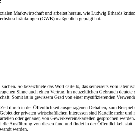
e
sozialen Marktwirtschaft und arbeitet heraus, wie Ludwig Erhards krit
werbsbeschränkungen (GWB) maßgeblich geprägt hat.
 suchen. So bezeichnete das Wort cartello, das seinerseits vom lateinis
tragenen Sinne auch einen Vertrag. Im neuzeitlichen Gebrauch deutete d
erschaft. Somit ist in gewissem Grad von einer mystifizierenden Verwend
eit durch in der Öffentlichkeit ausgetragenen Debatten, zum Beispiel 
ebiet der privaten wirtschaftlichen Interessen sind Kartelle mehr und
rtellen oder genauer, von Gewerkvereinskartellen gesprochen werden.
ie Ausführung von diesen fand und findet in der Öffentlichkeit statt.
ewandt werden.