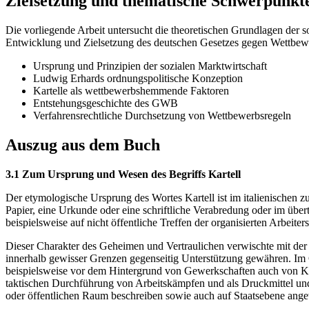
Zielsetzung und thematische Schwerpunkt
Die vorliegende Arbeit untersucht die theoretischen Grundlagen der 
Entwicklung und Zielsetzung des deutschen Gesetzes gegen Wettbe
Ursprung und Prinzipien der sozialen Marktwirtschaft
Ludwig Erhards ordnungspolitische Konzeption
Kartelle als wettbewerbshemmende Faktoren
Entstehungsgeschichte des GWB
Verfahrensrechtliche Durchsetzung von Wettbewerbsregeln
Auszug aus dem Buch
3.1 Zum Ursprung und Wesen des Begriffs Kartell
Der etymologische Ursprung des Wortes Kartell ist im italienischen zu
Papier, eine Urkunde oder eine schriftliche Verabredung oder im über
beispielsweise auf nicht öffentliche Treffen der organisierten Arbeit
Dieser Charakter des Geheimen und Vertraulichen verwischte mit der Z
innerhalb gewisser Grenzen gegenseitig Unterstützung gewähren. Im G
beispielsweise vor dem Hintergrund von Gewerkschaften auch von Ka
taktischen Durchführung von Arbeitskämpfen und als Druckmittel und d
oder öffentlichen Raum beschreiben sowie auch auf Staatsebene ang