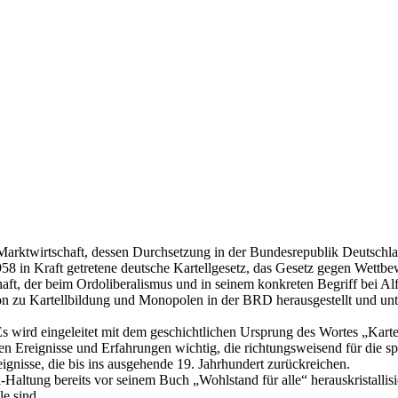
en Marktwirtschaft, dessen Durchsetzung in der Bundesrepublik Deutsc
.1958 in Kraft getretene deutsche Kartellgesetz, das Gesetz gegen Wet
ft, der beim Ordoliberalismus und in seinem konkreten Begriff bei Al
 zu Kartellbildung und Monopolen in der BRD herausgestellt und unte
Es wird eingeleitet mit dem geschichtlichen Ursprung des Wortes „Kart
Ereignisse und Erfahrungen wichtig, die richtungsweisend für die spä
ignisse, die bis ins ausgehende 19. Jahrhundert zurückreichen.
ll-Haltung bereits vor seinem Buch „Wohlstand für alle“ herauskristall
e sind.