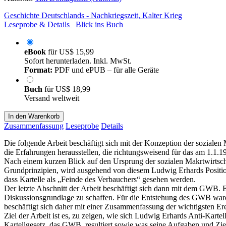
Geschichte Deutschlands - Nachkriegszeit, Kalter Krieg
Leseprobe & Details
Blick ins Buch
eBook
für
US$ 15,99
Sofort herunterladen. Inkl. MwSt.
Format:
PDF und ePUB – für alle Geräte
Buch
für
US$ 18,99
Versand weltweit
In den Warenkorb
Zusammenfassung
Leseprobe
Details
Die folgende Arbeit beschäftigt sich mit der Konzeption der sozial
die Erfahrungen herausstellen, die richtungsweisend für das am 1.1
Nach einem kurzen Blick auf den Ursprung der sozialen Makrtwirtscha
Grundprinzipien, wird ausgehend von diesem Ludwig Erhards Position
dass Kartelle als „Feinde des Verbauchers“ gesehen werden.
Der letzte Abschnitt der Arbeit beschäftigt sich dann mit dem GWB. 
Diskussionsgrundlage zu schaffen. Für die Entstehung des GWB waren 
beschäftigt sich daher mit einer Zusammenfassung der wichtigsten Ere
Ziel der Arbeit ist es, zu zeigen, wie sich Ludwig Erhards Anti-Karte
Kartellgesetz, das GWB, resultiert sowie was seine Aufgaben und Ziel