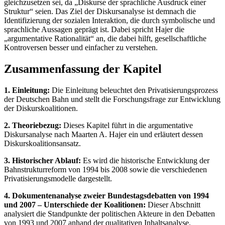
gleichzusetzen sei, da „Diskurse der sprachliche Ausdruck einer
Struktur“ seien. Das Ziel der Diskursanalyse ist demnach die
Identifizierung der sozialen Interaktion, die durch symbolische und
sprachliche Aussagen geprägt ist. Dabei spricht Hajer die
„argumentative Rationalität“ an, die dabei hilft, gesellschaftliche
Kontroversen besser und einfacher zu verstehen.
Zusammenfassung der Kapitel
1. Einleitung:
Die Einleitung beleuchtet den Privatisierungsprozess
der Deutschen Bahn und stellt die Forschungsfrage zur Entwicklung
der Diskurskoalitionen.
2. Theoriebezug:
Dieses Kapitel führt in die argumentative
Diskursanalyse nach Maarten A. Hajer ein und erläutert dessen
Diskurskoalitionsansatz.
3. Historischer Ablauf:
Es wird die historische Entwicklung der
Bahnstrukturreform von 1994 bis 2008 sowie die verschiedenen
Privatisierungsmodelle dargestellt.
4. Dokumentenanalyse zweier Bundestagsdebatten von 1994
und 2007 – Unterschiede der Koalitionen:
Dieser Abschnitt
analysiert die Standpunkte der politischen Akteure in den Debatten
von 1993 und 2007 anhand der qualitativen Inhaltsanalyse.