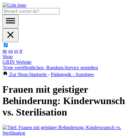
de
en
es
fr
Shop
GRIN Website
Texte veröffentlichen, Rundum-Service genießen
Zur Shop-Startseite
›
Pädagogik - Sonstiges
Frauen mit geistiger
Behinderung: Kinderwunsch
vs. Sterilisation