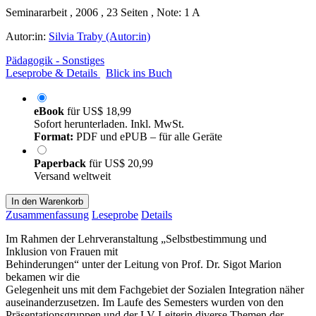
Seminararbeit , 2006 , 23 Seiten , Note: 1 A
Autor:in:
Silvia Traby (Autor:in)
Pädagogik - Sonstiges
Leseprobe & Details
Blick ins Buch
eBook
für
US$ 18,99
Sofort herunterladen. Inkl. MwSt.
Format:
PDF und ePUB – für alle Geräte
Paperback
für
US$ 20,99
Versand weltweit
In den Warenkorb
Zusammenfassung
Leseprobe
Details
Im Rahmen der Lehrveranstaltung „Selbstbestimmung und
Inklusion von Frauen mit
Behinderungen“ unter der Leitung von Prof. Dr. Sigot Marion
bekamen wir die
Gelegenheit uns mit dem Fachgebiet der Sozialen Integration näher
auseinanderzusetzen. Im Laufe des Semesters wurden von den
Präsentationsgruppen und der LV-Leiterin diverse Themen der