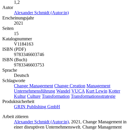
1,2
Autor
Alexander Schmidt (Autor:in)
Erscheinungsjahr
2021
Seiten
15
Katalognummer
V1184163
ISBN (PDF)
9783346603746
ISBN (Buch)
9783346603753
Sprache
Deutsch
Schlagworte
Change Management
Change Creation
Management
Unternehmensführung
Wandel
VUCA
Kurt Lewin
Kotter
Kultur
Culture
Transformation
Transformationsstrategie
Produktsicherheit
GRIN Publishing GmbH
Arbeit zitieren
Alexander Schmidt (Autor:in)
, 2021, Change Management in
einer disruptiven Unternehmenswelt. Change Management