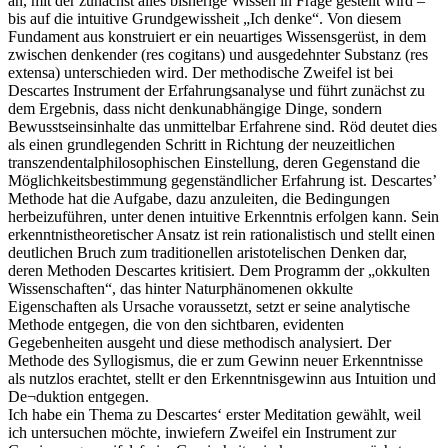
an, mit der zunächst alles bisherige Wissen in Frage gestellt wird –
bis auf die intuitive Grundgewissheit „Ich denke“. Von diesem
Fundament aus konstruiert er ein neuartiges Wissensgerüst, in dem
zwischen denkender (res cogitans) und ausgedehnter Substanz (res
extensa) unterschieden wird. Der methodische Zweifel ist bei
Descartes Instrument der Erfahrungsanalyse und führt zunächst zu
dem Ergebnis, dass nicht denkunabhängige Dinge, sondern
Bewusstseinsinhalte das unmittelbar Erfahrene sind. Röd deutet dies
als einen grundlegenden Schritt in Richtung der neuzeitlichen
transzendentalphilosophischen Einstellung, deren Gegenstand die
Möglichkeitsbestimmung gegenständlicher Erfahrung ist. Descartes’
Methode hat die Aufgabe, dazu anzuleiten, die Bedingungen
herbeizuführen, unter denen intuitive Erkenntnis erfolgen kann. Sein
erkenntnistheoretischer Ansatz ist rein rationalistisch und stellt einen
deutlichen Bruch zum traditionellen aristotelischen Denken dar,
deren Methoden Descartes kritisiert. Dem Programm der „okkulten
Wissenschaften“, das hinter Naturphänomenen okkulte
Eigenschaften als Ursache voraussetzt, setzt er seine analytische
Methode entgegen, die von den sichtbaren, evidenten
Gegebenheiten ausgeht und diese methodisch analysiert. Der
Methode des Syllogismus, die er zum Gewinn neuer Erkenntnisse
als nutzlos erachtet, stellt er den Erkenntnisgewinn aus Intuition und
De¬duktion entgegen.
Ich habe ein Thema zu Descartes‘ erster Meditation gewählt, weil
ich untersuchen möchte, inwiefern Zweifel ein Instrument zur