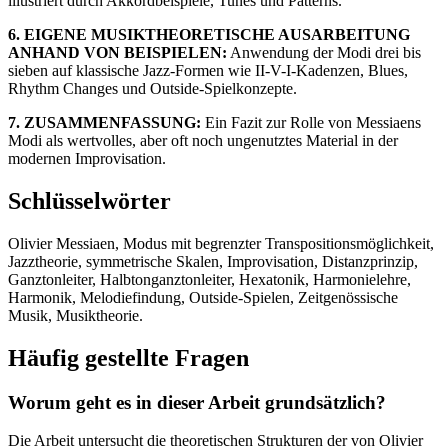
illustriert durch Akkordbeispiele, Tunes und Patterns.
6. EIGENE MUSIKTHEORETISCHE AUSARBEITUNG
ANHAND VON BEISPIELEN:
Anwendung der Modi drei bis
sieben auf klassische Jazz-Formen wie II-V-I-Kadenzen, Blues,
Rhythm Changes und Outside-Spielkonzepte.
7. ZUSAMMENFASSUNG:
Ein Fazit zur Rolle von Messiaens
Modi als wertvolles, aber oft noch ungenutztes Material in der
modernen Improvisation.
Schlüsselwörter
Olivier Messiaen, Modus mit begrenzter Transpositionsmöglichkeit,
Jazztheorie, symmetrische Skalen, Improvisation, Distanzprinzip,
Ganztonleiter, Halbtonganztonleiter, Hexatonik, Harmonielehre,
Harmonik, Melodiefindung, Outside-Spielen, Zeitgenössische
Musik, Musiktheorie.
Häufig gestellte Fragen
Worum geht es in dieser Arbeit grundsätzlich?
Die Arbeit untersucht die theoretischen Strukturen der von Olivier