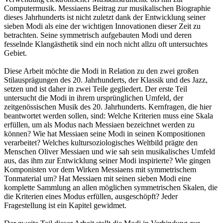
Computermusik. Messiaens Beitrag zur musikalischen Biographie
dieses Jahrhunderts ist nicht zuletzt dank der Entwicklung seiner
sieben Modi als eine der wichtigen Innovationen dieser Zeit zu
betrachten. Seine symmetrisch aufgebauten Modi und deren
fesselnde Klangästhetik sind ein noch nicht allzu oft untersuchtes
Gebiet.
Diese Arbeit möchte die Modi in Relation zu den zwei großen
Stilausprägungen des 20. Jahrhunderts, der Klassik und des Jazz,
setzen und ist daher in zwei Teile gegliedert. Der erste Teil
untersucht die Modi in ihrem ursprünglichen Umfeld, der
zeitgenössischen Musik des 20. Jahrhunderts. Kernfragen, die hier
beantwortet werden sollen, sind: Welche Kriterien muss eine Skala
erfüllen, um als Modus nach Messiaen bezeichnet werden zu
können? Wie hat Messiaen seine Modi in seinen Kompositionen
verarbeitet? Welches kultursoziologisches Weltbild prägte den
Menschen Oliver Messiaen und wie sah sein musikalisches Umfeld
aus, das ihm zur Entwicklung seiner Modi inspirierte? Wie gingen
Komponisten vor dem Wirken Messiaens mit symmetrischem
Tonmaterial um? Hat Messiaen mit seinen sieben Modi eine
komplette Sammlung an allen möglichen symmetrischen Skalen, die
die Kriterien eines Modus erfüllen, ausgeschöpft? Jeder
Fragestellung ist ein Kapitel gewidmet.