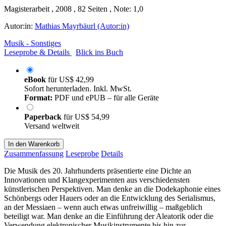
Magisterarbeit , 2008 , 82 Seiten , Note: 1,0
Autor:in:
Mathias Mayrbäurl (Autor:in)
Musik - Sonstiges
Leseprobe & Details
Blick ins Buch
eBook
für
US$ 42,99
Sofort herunterladen. Inkl. MwSt.
Format:
PDF und ePUB – für alle Geräte
Paperback
für
US$ 54,99
Versand weltweit
In den Warenkorb
Zusammenfassung
Leseprobe
Details
Die Musik des 20. Jahrhunderts präsentierte eine Dichte an
Innovationen und Klangexperimenten aus verschiedensten
künstlerischen Perspektiven. Man denke an die Dodekaphonie eines
Schönbergs oder Hauers oder an die Entwicklung des Serialismus,
an der Messiaen – wenn auch etwas unfreiwillig – maßgeblich
beteiligt war. Man denke an die Einführung der Aleatorik oder die
Verwendung elektronischer Musikinstrumente bis hin zur