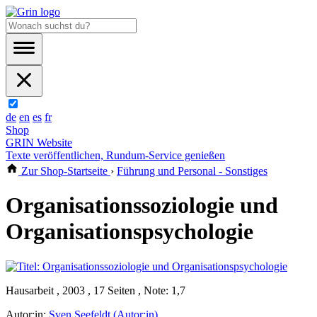
de
en
es
fr
Shop
GRIN Website
Texte veröffentlichen, Rundum-Service genießen
Zur Shop-Startseite
›
Führung und Personal - Sonstiges
Organisationssoziologie und
Organisationspsychologie
Hausarbeit , 2003 , 17 Seiten , Note: 1,7
Autor:in:
Sven Seefeldt (Autor:in)