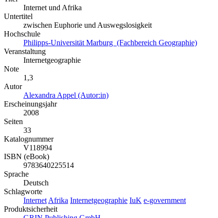
Internet und Afrika
Untertitel
zwischen Euphorie und Auswegslosigkeit
Hochschule
Philipps-Universität Marburg (Fachbereich Geographie)
Veranstaltung
Internetgeographie
Note
1,3
Autor
Alexandra Appel (Autor:in)
Erscheinungsjahr
2008
Seiten
33
Katalognummer
V118994
ISBN (eBook)
9783640225514
Sprache
Deutsch
Schlagworte
Internet
Afrika
Internetgeographie
IuK
e-government
Produktsicherheit
GRIN Publishing GmbH