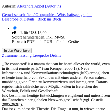
Autor:in:
Alexandra Appel (Autor:in)
Geowissenschaften / Geographie - Wirtschaftsgeographie
Leseprobe & Details
Blick ins Buch
eBook
für
US$ 18,99
Sofort herunterladen. Inkl. MwSt.
Format:
PDF und ePUB – für alle Geräte
In den Warenkorb
Zusammenfassung
Leseprobe
Details
„'Be connected' is a mantra that can be heard allover the world, even
in its most remote parts.“ (van Kempen 2006:13). Neue
Informations- und Kommunikationstechnologien (IuK) ermöglichen
es heute innerhalb von Sekunden mit einer anderen Person nahezu
unabhängig von Orten zu kommunizieren und interagieren. Daraus
ergeben sich zahlreiche neue Möglichkeiten in Bereichen der
Wirtschaft, Politik und Gesellschaft.
IuK bestimmen heutige Entwicklungen weitgehend und unterstützen
das Entstehen einer globalen Netzwerkgesellschaft (vgl. Castells
2005:262ff.).
Das ist zumindest die Theorie. Die Frage ist nun, in wieweit neue