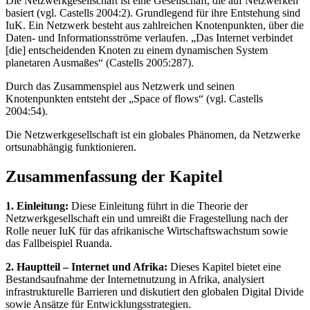
Die Netzwerkgesellschaft ist eine Gesellschaft, die auf Netzwerken
basiert (vgl. Castells 2004:2). Grundlegend für ihre Entstehung sind
IuK. Ein Netzwerk besteht aus zahlreichen Knotenpunkten, über die
Daten- und Informationsströme verlaufen. „Das Internet verbindet
[die] entscheidenden Knoten zu einem dynamischen System
planetaren Ausmaßes“ (Castells 2005:287).
Durch das Zusammenspiel aus Netzwerk und seinen
Knotenpunkten entsteht der „Space of flows“ (vgl. Castells
2004:54).
Die Netzwerkgesellschaft ist ein globales Phänomen, da Netzwerke
ortsunabhängig funktionieren.
Zusammenfassung der Kapitel
1. Einleitung:
Diese Einleitung führt in die Theorie der
Netzwerkgesellschaft ein und umreißt die Fragestellung nach der
Rolle neuer IuK für das afrikanische Wirtschaftswachstum sowie
das Fallbeispiel Ruanda.
2. Hauptteil – Internet und Afrika:
Dieses Kapitel bietet eine
Bestandsaufnahme der Internetnutzung in Afrika, analysiert
infrastrukturelle Barrieren und diskutiert den globalen Digital Divide
sowie Ansätze für Entwicklungsstrategien.