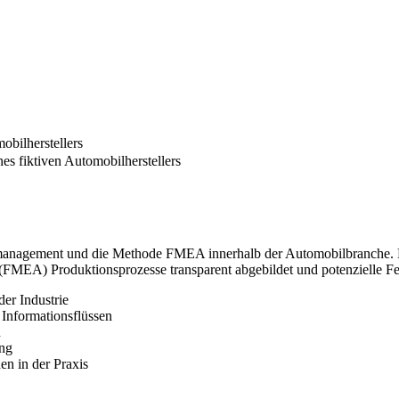
obilherstellers
es fiktiven Automobilherstellers
komanagement und die Methode FMEA innerhalb der Automobilbranche. D
(FMEA) Produktionsprozesse transparent abgebildet und potenzielle Feh
er Industrie
 Informationsflüssen
n
ung
n in der Praxis