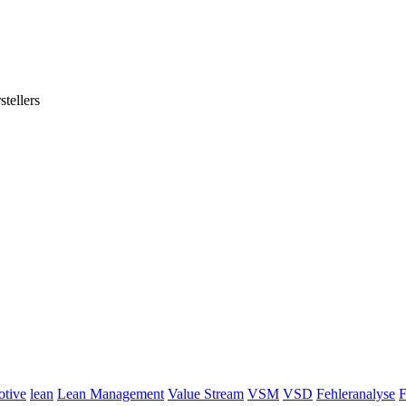
tellers
otive
lean
Lean Management
Value Stream
VSM
VSD
Fehleranalyse