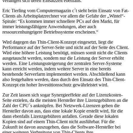
verlängert sich deren Einsatzzeit ebenfalls.
Eric Tierling vom Computermagazin c´t sieht beim Einsatz von Fat-
Clients als Arbeitsplatzrechner vor allem die Gefahr der „Wintel“-
Spirale: “Es kommen immer schnellere PCs auf den Markt, für
immer leistungsfähigere Anwendungen, aber auch
ressourcenhungrigere Betriebssysteme erscheinen.“
Wird dagegen das Thin-Client-Konzept eingesetzt, liegt die
Performance auf der Server-Seite und nicht auf der Seite des Client.
Wird eine höhere Leistung benötigt, müssen somit nicht die Clients
ausgetauscht werden, sondern nur die Leistung der Server erhöht
werden. Eine Leistungssteigerung der zentralen Server-Systeme
kann erreicht werden, indem weitere Server in eine bereits
bestehende Serverfarm implementiert werden. Abschließend kann
also festgehalten werden, dass durch den Einsatz des Thin-Client-
Konzept ein hoher Investitionsschutz gewährleistet wird.
Zur Zeit lassen sich sogar Synergieeffekte auf der Lizenzkosten-
Seite erzielen, da die meisten Hersteller ihre Lizenzgebühren an die
Zahl der CPU´s anknüpfen. Bei Netzwerk-Lizenzen gehen die
Hersteller davon aus, dass eine lokale Kopie erstellt wird, für die
dann ebenfalls Lizenzgebühren anfallen. Gerade diese lokalen
Kopien sind auf einem Thin-Client nicht ausführbar. Für die
Zukunft ist davon auszugehen, dass die Software-Hersteller bei
einer weiteren Verbreitung von Thin-Clients ihre