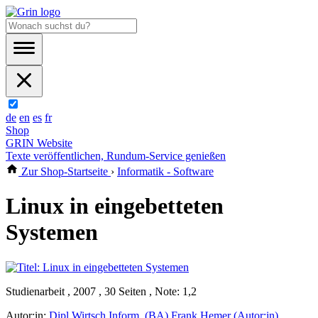
de
en
es
fr
Shop
GRIN Website
Texte veröffentlichen, Rundum-Service genießen
Zur Shop-Startseite
›
Informatik - Software
Linux in eingebetteten
Systemen
Studienarbeit , 2007 , 30 Seiten , Note: 1,2
Autor:in:
Dipl.Wirtsch.Inform. (BA) Frank Hemer (Autor:in)