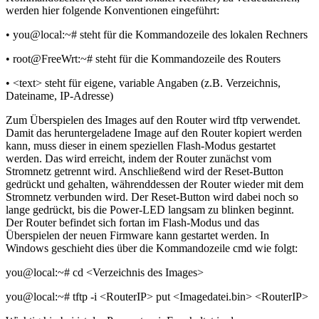
werden hier folgende Konventionen eingeführt:
• you@local:~# steht für die Kommandozeile des lokalen Rechners
• root@FreeWrt:~# steht für die Kommandozeile des Routers
• <text> steht für eigene, variable Angaben (z.B. Verzeichnis,
Dateiname, IP-Adresse)
Zum Überspielen des Images auf den Router wird tftp verwendet.
Damit das heruntergeladene Image auf den Router kopiert werden
kann, muss dieser in einem speziellen Flash-Modus gestartet
werden. Das wird erreicht, indem der Router zunächst vom
Stromnetz getrennt wird. Anschließend wird der Reset-Button
gedrückt und gehalten, währenddessen der Router wieder mit dem
Stromnetz verbunden wird. Der Reset-Button wird dabei noch so
lange gedrückt, bis die Power-LED langsam zu blinken beginnt.
Der Router befindet sich fortan im Flash-Modus und das
Überspielen der neuen Firmware kann gestartet werden. In
Windows geschieht dies über die Kommandozeile cmd wie folgt:
you@local:~# cd <Verzeichnis des Images>
you@local:~# tftp -i <RouterIP> put <Imagedatei.bin> <RouterIP>