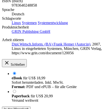
ISBN (Buch)
9783640248858
Sprache
Deutsch
Schlagworte
Linux
Systemen
Systementwicklung
Produktsicherheit
GRIN Publishing GmbH
Arbeit zitieren
Dipl.Wirtsch.Inform. (BA) Frank Hemer (Autor:in)
, 2007,
Linux in eingebetteten Systemen, München, GRIN Verlag,
https://www.grin.com/document/120056
Schließen
eBook
für
US$ 18,99
Sofort herunterladen. Inkl. MwSt.
Format:
PDF und ePUB – für alle Geräte
Paperback
für
US$ 20,99
Versand weltweit