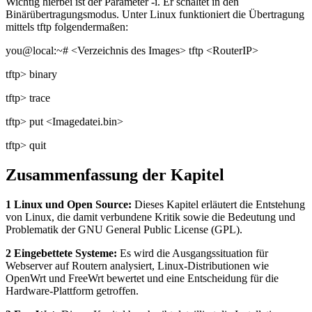
Wichtig hierbei ist der Parameter -i. Er schaltet in den
Binärübertragungsmodus. Unter Linux funktioniert die Übertragung
mittels tftp folgendermaßen:
you@local:~# <Verzeichnis des Images> tftp <RouterIP>
tftp> binary
tftp> trace
tftp> put <Imagedatei.bin>
tftp> quit
Zusammenfassung der Kapitel
1 Linux und Open Source:
Dieses Kapitel erläutert die Entstehung
von Linux, die damit verbundene Kritik sowie die Bedeutung und
Problematik der GNU General Public License (GPL).
2 Eingebettete Systeme:
Es wird die Ausgangssituation für
Webserver auf Routern analysiert, Linux-Distributionen wie
OpenWrt und FreeWrt bewertet und eine Entscheidung für die
Hardware-Plattform getroffen.