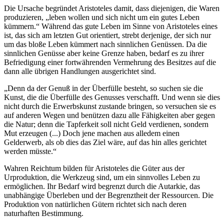
Die Ursache begründet Aristoteles damit, dass diejenigen, die Waren
produzieren, „leben wollen und sich nicht um ein gutes Leben
kümmern.“ Während das gute Leben im Sinne von Aristoteles eines
ist, das sich am letzten Gut orientiert, strebt derjenige, der sich nur
um das bloße Leben kümmert nach sinnlichen Genüssen. Da die
sinnlichen Genüsse aber keine Grenze haben, bedarf es zu ihrer
Befriedigung einer fortwährenden Vermehrung des Besitzes auf die
dann alle übrigen Handlungen ausgerichtet sind.
„Denn da der Genuß in der Überfülle besteht, so suchen sie die
Kunst, die die Überfülle des Genusses verschafft. Und wenn sie dies
nicht durch die Erwerbskunst zustande bringen, so versuchen sie es
auf anderen Wegen und benützen dazu alle Fähigkeiten aber gegen
die Natur; denn die Tapferkeit soll nicht Geld verdienen, sondern
Mut erzeugen (...) Doch jene machen aus alledem einen
Gelderwerb, als ob dies das Ziel wäre, auf das hin alles gerichtet
werden müsste.“
Wahren Reichtum bilden für Aristoteles die Güter aus der
Urproduktion, die Werkzeug sind, um ein sinnvolles Leben zu
ermöglichen. Ihr Bedarf wird begrenzt durch die Autarkie, das
unabhängige Überleben und der Begrenztheit der Ressourcen. Die
Produktion von natürlichen Gütern richtet sich nach deren
naturhaften Bestimmung.