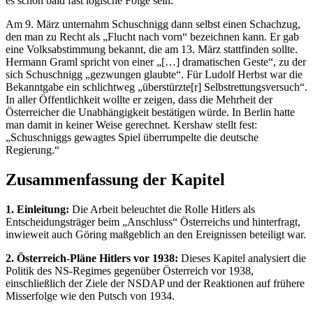
es schon bald fast logische Folge sein.
Am 9. März unternahm Schuschnigg dann selbst einen Schachzug,
den man zu Recht als „Flucht nach vorn“ bezeichnen kann. Er gab
eine Volksabstimmung bekannt, die am 13. März stattfinden sollte.
Hermann Graml spricht von einer „[…] dramatischen Geste“, zu der
sich Schuschnigg „gezwungen glaubte“. Für Ludolf Herbst war die
Bekanntgabe ein schlichtweg „überstürzte[r] Selbstrettungsversuch“.
In aller Öffentlichkeit wollte er zeigen, dass die Mehrheit der
Österreicher die Unabhängigkeit bestätigen würde. In Berlin hatte
man damit in keiner Weise gerechnet. Kershaw stellt fest:
„Schuschniggs gewagtes Spiel überrumpelte die deutsche
Regierung.“
Zusammenfassung der Kapitel
1. Einleitung:
Die Arbeit beleuchtet die Rolle Hitlers als
Entscheidungsträger beim „Anschluss“ Österreichs und hinterfragt,
inwieweit auch Göring maßgeblich an den Ereignissen beteiligt war.
2. Österreich-Pläne Hitlers vor 1938:
Dieses Kapitel analysiert die
Politik des NS-Regimes gegenüber Österreich vor 1938,
einschließlich der Ziele der NSDAP und der Reaktionen auf frühere
Misserfolge wie den Putsch von 1934.