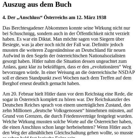
Auszug aus dem Buch
4. Der „Anschluss“ Österreichs am 12. März 1938
Das Berchtesgadener Abkommen konnte seine Wirkung nicht nur
bei Schuschnigg, sondern auch in der Öffentlichkeit nicht verzielt
haben. Es war ein Diktat. Man möchte sagen von Siegern über
Besiegte, was ja aber noch nicht der Fall war. Definitiv jedoch
mussten die weiteren Zugeständnisse an Deutschland für neuen
Aufwind in den Segeln der österreichischen Nationalsozialisten
gesorgt haben. Hitler nahm die Situation dessen ungeachtet zum
Anlass, ganz klar zu bekräftigen, dass er den „evolutionären“ Weg
bevorzugen würde. In einer Weisung an die österreichische NSDAP
soll er diesen Standpunkt zwei Wochen nach dem Treffen auf dem
Berghof erneut deutlich gemacht haben.
Am 20. Februar hielt Hitler dann vor dem Reichstag eine Rede, die
sogar in Österreich komplett zu hören war. Der Reichskanzler des
Deutschen Reiches sprach von einem unerträglichen Zustand, den
zehn Millionen „deutsche Volksgenossen“ hinnehmen müssten, auf
Grund von Grenzen, die durch Friedensverträge festgelegt wurden.
Welche Wirkung mussten solche Worte auf die Österreicher haben,
die einen Anschluss schon lange herbeisehnten? Wenn Hitler auch
den Weg der allmählichen Gleichschaltung gehen wollte, so musste