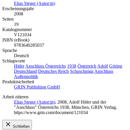
Elias Steger (Autor:in)
Erscheinungsjahr
2008
Seiten
19
Katalognummer
V121034
ISBN (eBook)
9783640285037
Sprache
Deutsch
Schlagworte
Hitler
Anschluss Österreichs
1938
Österreich
Adolf
Göring
Deutschland
Deutsches Reich
Schuschnigg
Anschluss
Außenpolitik
Produktsicherheit
GRIN Publishing GmbH
Arbeit zitieren
Elias Steger (Autor:in)
, 2008, Adolf Hitler und der
"Anschluss" Österreichs 1938, München, GRIN Verlag,
https://www.grin.com/document/121034
Schließen